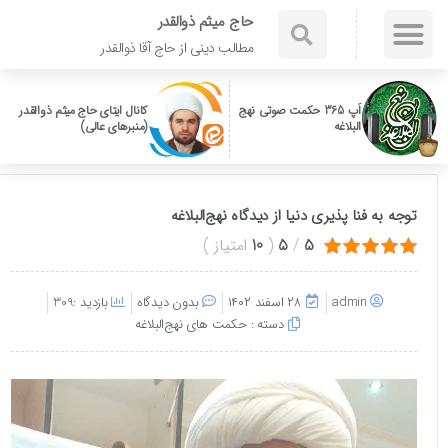
حاج میثم ذوالقدر
مطالب دینی از حاج آقا ذوالقدر
اَپ 365 حکمت صوتی نهج
کانال ایتای حاج میثم ذوالقدر
البلاغه
(منبرهای عالی)
توجه به فنا پذیری دنیا از دیدگاه نهج‌البلاغه
5
/
5
(
10
امتیاز
)
admin
۲۸ اسفند ۱۴۰۲
بدون دیدگاه
بازدید :309
دسته :
حکمت های نهج‌البلاغه