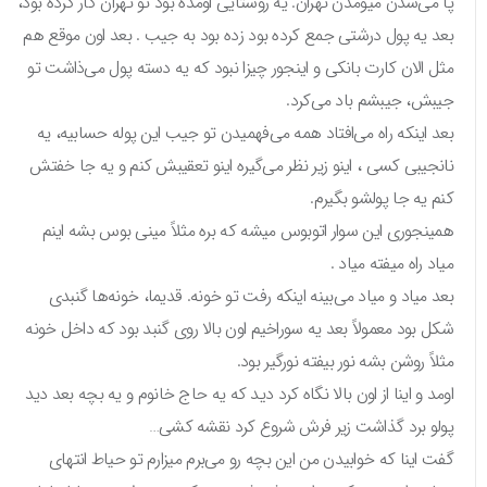
پا می‌شدن میومدن تهران. یه روستایی اومده بود تو تهران کار کرده بود،
بعد یه پول درشتی جمع کرده بود زده بود به جیب . بعد اون موقع هم
مثل الان کارت بانکی و اینجور چیزا نبود که یه دسته پول می‌ذاشت تو
جیبش، جیبشم باد می‌کرد.
بعد اینکه راه می‌افتاد همه می‌فهمیدن تو جیب این پوله حسابیه، یه
نانجیبی کسی ، اینو زیر نظر می‌گیره اینو تعقیبش کنم و یه جا خفتش
کنم یه جا پولشو بگیرم.
همینجوری این سوار اتوبوس میشه که بره مثلاً مینی بوس بشه اینم
میاد راه میفته میاد .
بعد میاد و میاد می‌بینه اینکه رفت تو خونه. قدیما، خونه‌ها گنبدی
شکل بود معمولاً بعد یه سوراخیم اون بالا روی گنبد بود که داخل خونه
مثلاً روشن بشه نور بیفته نورگیر بود.
اومد و اینا از اون بالا نگاه کرد دید که یه حاج خانوم و یه بچه بعد دید
پولو برد گذاشت زیر فرش شروع کرد نقشه کشی…
گفت اینا که خوابیدن من این بچه رو می‌برم میزارم تو حیاط انتهای