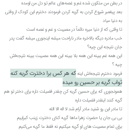
در بطن من متکون شده غم و غصه‌های عالم تو دل من اومده
بعد پیغمبر شروع کردن به گریه کردن فرمودند دخترم این کودک از وقتی
به دنیا میاد
تا وقتی که از دنیا میره دائماً در مصیبت و غم و غصه است
خب مادره دیگه بالاخره مادر ناراحت میشه اینجوری میشه گفت پدر
جان نتیجه این چیه؟
این همه غم ببینه این همه بلا ببینه این همه مصیبت ببینه نتیجه‌اش
چیه ؟
که هر کس برا دخترت گریه کنه
فرمود دخترم نتیجه‌اش اینه
ثواب گریه بر حسین رو میده
همونجوری که برای حسین گریه کن چقدر فضیلت داره برای دختر تو هم
گریه کنند اینقدر فضیلت داره
تا مادر این رو شنید مادر آرام شد لا اله الا الله
بی بی جان یا حضرت زهرا ماها گریه کنای دخترت زینب کبراییم
برای تمام مصیبت های او گریه میکنیم نه فقط ما گریه می‌کنیم