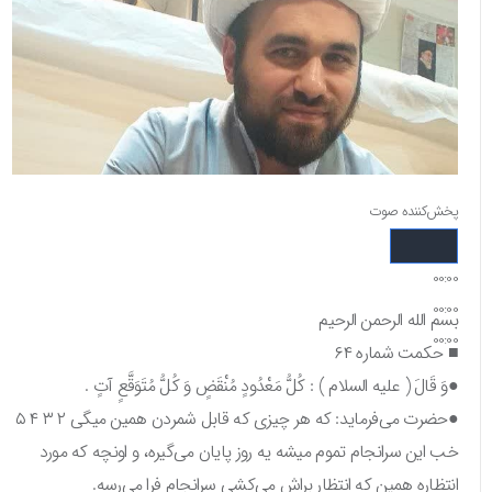
پخش‌کننده صوت
00:00
00:00
بسم الله الرحمن الرحیم
00:00
■ حکمت شماره ۶۴
●وَ قَالَ ( عليه السلام ) : كُلُّ مَعْدُودٍ مُنْقَضٍ وَ كُلُّ مُتَوَقَّعٍ آتٍ .
●حضرت می‌فرماید: که هر چیزی که قابل شمردن همین میگی ۲ ۳ ۴ ۵
خب این سرانجام تموم میشه یه روز پایان می‌گیره، و اونچه که مورد
انتظاره همین که انتظار براش می‌کشی سرانجام فرا می‌رسه.