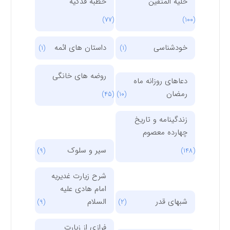
حلیه المتقین
خطبه فدکیه
(77)
(100)
خودشناسی
داستان های ائمه
(1)
(1)
روضه های خانگی
دعاهای روزانه ماه
رمضان
(45)
(10)
زندگینامه و تاریخ
چهارده معصوم
سیر و سلوک
(9)
(148)
شرح زیارت غدیریه
امام هادی علیه
شبهای قدر
السلام
(9)
(2)
فرازی از زیارت