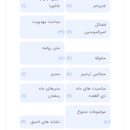
غدیرخم
عاشورا
(1)
(8)
مباحث مهدویت
فضائل
امیرالمومنین
(27)
(7)
متن روضه
متفرقه
(18)
(4)
مجالس ترحیم
محرم
(1)
(8)
مناسبت های ماه
منبرهای ماه
ذی القعده
رمضان
(1)
(7)
موضوعات متنوع
نشانه های احمق
(3)
(81)