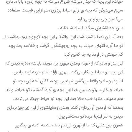
حیات، این بچه که بیدار می‌شه شروع می‌کنه به جیغ زدن ، بابا مامان،
سریع می‌دوئن که بچه رو از تو حیاط بردارن منم از این فرصت استفاده
می‌کنم و چی پولو برمی‌دارم.
ببین چه نقشه‌ای میگه، استاد شیطانه .
بعد آقا این نصف شب شد، این یواشکی این بچه کوچولو اینو برداشت از
تو جا آورد انتهای حیات یه بچه رو ویشگون گرفت و خلاصه بعد بچه
که جیغش در اومد یه جا کمین کرد.
این پدر و مادر که از خونه اومدن بیرون این دوید، باباهه مادره دیدن که
این بچه تو حیاط چیکار می‌کنه… یهوی زلزله تمام خونه اومد پایین.
آقا پدر و مادره واقعا می‌گفتن امر غیبی بوده، گفتن آخه این بچه تو
حیاط چیکار می‌کرده. ببین خدا این بچه رو آورد گذاشت تو حیاط، واقعا
هم همینه . منتها خب حالا بعد این بچه تو حیاط چیکار می‌کرده ،
بعدها که اومدن آواربرداری کنند اومدن وسایلشون از این زیر چیز بردارن
دیدن یه نفر اینجا مرده تو دستشم پول.
همون پول‌هایی که ما از تهران آوردیم بعد خلاصه آدمه رو پیگیری