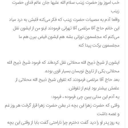
خب امروز روز حضرت زینب سلام الله علیها جان عالم فدای حضرت
زینب
واقعا آدم به مصیبات حضرت زینب که فکر می‌کنه قلبش به درد میاد
این خانم حاج آقا مرتضی آقا تهرانی فرمودند اینو من از ایشون نقل
می‌کنم که مجلسمون نورانی بشه هم ایشون فیض ببرن هم ما
مجلسمون برکت پیدا کنه
ایشون از شیخ ذبیح الله محلاتی نقل کرده‌اند که فرمود شیخ ذبیح الله
محلاتی یکی از تاریخ نویسان بسیار قوی بوده.
بعد حاج آقا مرتضی فرمودند که تقوای شیخ ذبیح الله محلاتی از
علمش بیشتر بود اینم از تقواش.
یه آدم این مدلی ببین چی فرموده ، فرمود:
وقتی که حضرت زهرا این بچه در بطن حضرت زهرا قرار گرفت هر روز غم
و غصه داشت
یه روز پدر او را دید گفت دخترم چرا ناراحتی گفت بابا از وقتی این بچه