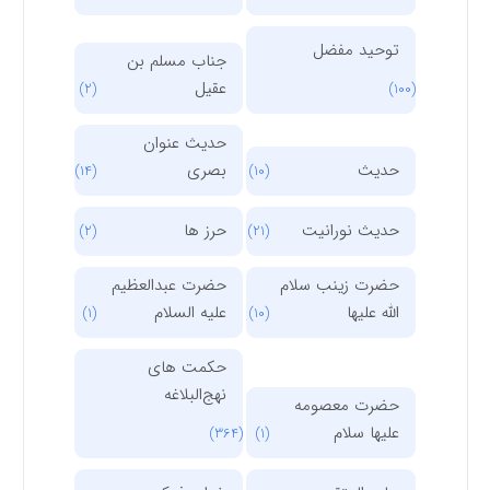
توحید مفضل
جناب مسلم بن
عقیل
(2)
(100)
حدیث عنوان
حدیث
بصری
(14)
(10)
حدیث نورانیت
حرز ها
(2)
(21)
حضرت زینب سلام
حضرت عبدالعظیم
الله علیها
علیه السلام
(1)
(10)
حکمت های
نهج‌البلاغه
حضرت معصومه
علیها سلام
(364)
(1)