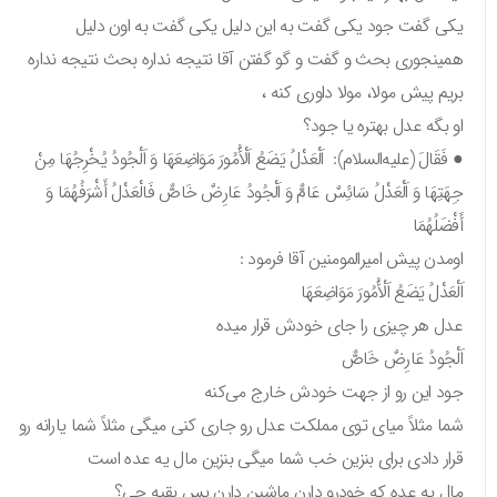
یکی گفت جود یکی گفت به این دلیل یکی گفت به اون دلیل
همینجوری بحث و گفت و گو گفتن آقا نتیجه نداره بحث نتیجه نداره
بریم پیش مولا، مولا داوری کنه ،
او بگه عدل بهتره یا جود؟
● فَقَالَ (عليه‌السلام): اَلْعَدْلُ يَضَعُ اَلْأُمُورَ مَوَاضِعَهَا وَ اَلْجُودُ يُخْرِجُهَا مِنْ
جِهَتِهَا وَ اَلْعَدْلُ سَائِسٌ عَامٌّ وَ اَلْجُودُ عَارِضٌ خَاصٌّ فَالْعَدْلُ أَشْرَفُهُمَا وَ
أَفْضَلُهُمَا
اومدن پیش امیرالمومنین آقا فرمود :
اَلْعَدْلُ يَضَعُ اَلْأُمُورَ مَوَاضِعَهَا
عدل هر چیزی را جای خودش قرار میده
اَلْجُودُ عَارِضٌ خَاصٌّ
جود این رو از جهت خودش خارج می‌کنه
شما مثلاً میای توی مملکت عدل رو جاری کنی میگی مثلاً شما یارانه رو
قرار دادی برای بنزین خب شما میگی بنزین مال یه عده است
مال یه عده که خودرو دارن ماشین دارن پس بقیه چی؟