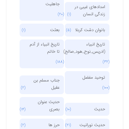
جاهلیت
امدادهای غیبی در
زندگی انسان
(20)
(1)
بانوان دشت کربلا
بعثت
(1)
(5)
تاریخ انبیاء
تاریخ انبیاء از آدم
(ادریس_نوح_هود_صالح)
تا خاتم
(188)
(32)
توحید مفضل
جناب مسلم بن
عقیل
(2)
(100)
حدیث عنوان
حدیث
بصری
(14)
(10)
حدیث نورانیت
حرز ها
(2)
(21)