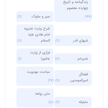
زندگینامه و تاریخ
چهارده معصوم
سیر و سلوک
(9)
(148)
شرح زیارت غدیریه
امام هادی علیه
شبهای قدر
السلام
(9)
(2)
فرازی از زیارت
غدیرخم
عاشورا
(1)
(8)
مباحث مهدویت
فضائل
امیرالمومنین
(27)
(7)
متن روضه
متفرقه
(18)
(4)