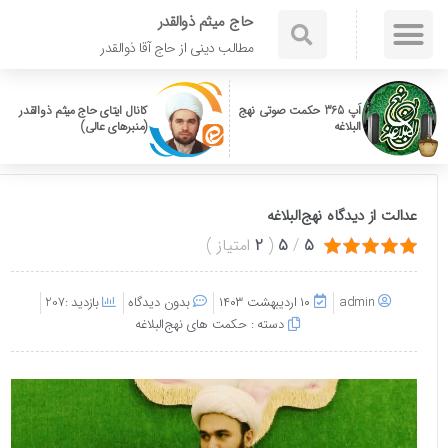
حاج میثم ذوالقدر
مطالب دینی از حاج آقا ذوالقدر
اَپ 365 حکمت صوتی نهج
کانال ایتای حاج میثم ذوالقدر
البلاغه
(منبرهای عالی)
عدالت از دیدگاه نهج‌البلاغه
5
/
5
(
2
امتیاز
)
admin
۱۰ اردیبهشت ۱۴۰۳
بدون دیدگاه
بازدید :207
دسته :
حکمت های نهج‌البلاغه