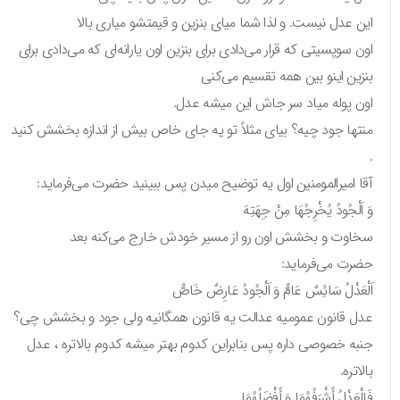
این عدل نیست. و لذا شما میای بنزین و قیمتشو میاری بالا
اون سوپسیتی که قرار می‌دادی برای بنزین اون یارانه‌ای که می‌دادی برای
بنزین اینو بین همه تقسیم می‌کنی
اون پوله میاد سر جاش این میشه عدل.
منتها جود چیه؟ بیای مثلاً تو یه جای خاص بیش از اندازه بخشش کنید
.
آقا امیرالمومنین اول یه توضیح میدن پس ببینید حضرت می‌فرماید:
وَ اَلْجُودُ يُخْرِجُهَا مِنْ جِهَتِهَ
سخاوت و بخشش اون رو از مسیر خودش خارج می‌کنه بعد
حضرت می‌فرماید:
اَلْعَدْلُ سَائِسٌ عَامٌّ وَ اَلْجُودُ عَارِضٌ خَاصٌّ
عدل قانون عمومیه عدالت یه قانون همگانیه ولی جود و بخشش چی؟
جنبه خصوصی داره پس بنابراین کدوم بهتر میشه کدوم بالاتره ، عدل
بالاتره.
فَالْعَدْلُ أَشْرَفُهُمَا وَ أَفْضَلُهُمَا