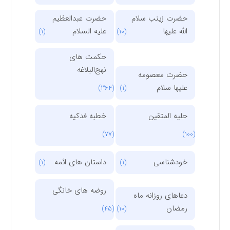
حضرت زینب سلام
حضرت عبدالعظیم
الله علیها
علیه السلام
(1)
(10)
حکمت های
نهج‌البلاغه
حضرت معصومه
علیها سلام
(364)
(1)
حلیه المتقین
خطبه فدکیه
(77)
(100)
خودشناسی
داستان های ائمه
(1)
(1)
روضه های خانگی
دعاهای روزانه ماه
رمضان
(45)
(10)