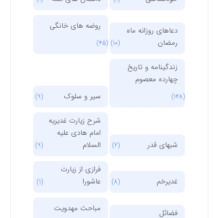
روضه های خانگی
دعاهای روزانه ماه
رمضان
(45)
(10)
زندگینامه و تاریخ
چهارده معصوم
سیر و سلوک
(9)
(148)
شرح زیارت غدیریه
امام هادی علیه
شبهای قدر
السلام
(9)
(2)
فرازی از زیارت
غدیرخم
عاشورا
(1)
(8)
مباحث مهدویت
فضائل