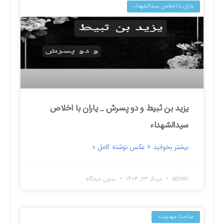
یاران با اخلاص سیدالشهداء
یزید بن ثبیط و دو پسرش _ یاران با اخلاص
سیدالشهداء
بیشتر بخوانید + عکس نوشته کامل »
admin
مرداد ۲۳, ۱۴۰۳
بدون دیدگاه
مباحث مهدویت