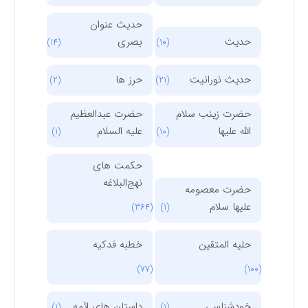
حدیث عنوان
حدیث
بصری
(14)
(10)
حدیث نورانیت
حرز ها
(2)
(21)
حضرت زینب سلام
حضرت عبدالعظیم
الله علیها
علیه السلام
(1)
(10)
حکمت های
نهج‌البلاغه
حضرت معصومه
علیها سلام
(364)
(1)
حلیه المتقین
خطبه فدکیه
(77)
(100)
خودشناسی
داستان های ائمه
(1)
(1)