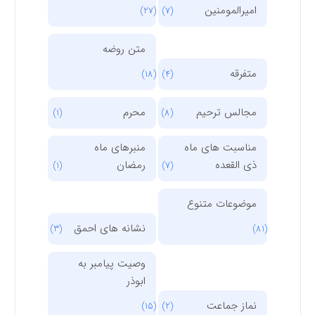
امیرالمومنین
(27)
(7)
متن روضه
متفرقه
(18)
(4)
مجالس ترحیم
محرم
(1)
(8)
مناسبت های ماه
منبرهای ماه
ذی القعده
رمضان
(1)
(7)
موضوعات متنوع
نشانه های احمق
(3)
(81)
وصیت پیامبر به
ابوذر
نماز جماعت
(15)
(2)