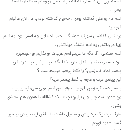
اسمیه برای من گذاشتی که اگه تو اسم من رو رستم اسفندیار نذاشته
بودی ،
اسم من رو علی گذاشته بودی ،حسین گذاشته بودی، من الان عاقبتم
این نبود.
برداشتی گذاشتی سهراب هوشنگ ، خب آخه این چه اسمی بود .یه اسم
زیبا می‌ذاشتی یه اسم قشنگ میذاشتی .
اسم اسلامی، آقا مگه ما عربیم اسم عرب‌ها رو بذاریم رو خودمون،
مرد حسابی پیغمبرته اهل بیتن ،خدا مگه عرب و غیر عرب داره، این
پیغمبر تمام کره زمین؟ یا فقط پیغمبر عرب‌هاست ؟
این پیغمبر عرب و عجم یا فقط پیغمبر عربه؟
پیغمبر همه کره زمین. این چه حرفیه من اسم عربی نمی‌ذارم رو بچه،
برو همون اسم چی چی بزار رو بچت ، که انشاالله با همون هم محشور
بشی .
طرف مرد بزرگ بود ریش و سیبیل داشت تا نافش اومد، پیش پیغمبر
گفت هدیه آوردم.