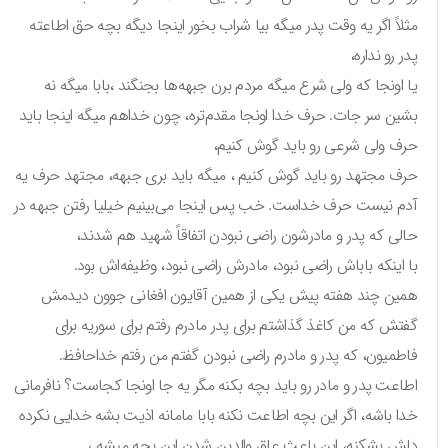
مثلاً اگر یه وقت پدر میگه بیا شراب بخور اینجا دیگه بچه حق اطاعته
پدر رو نداره،
یا اونجا که ولی شرع میگه مردم برن جبهه‌ها بجنگند ،بابا میگه نه
بشین سر جات. حرف خدا اونجا مقدم‌تره، چون خداهم میگه اینجا باید
حرف ولی شرعی رو باید گوش کنیم،
حرف مجتهد رو باید گوش کنیم ، میگه باید بری جبهه، مجتهد حرف یه
آدم نیست حرف خداست. خب پس اینجا می‌بینیم خیلیا رفتن جبهه در
حالی که پدر و مادرشون راضی نبودن اتفاقاً شهید هم شدند،
با اینکه باباش راضی نبود، مادرش راضی نبود، وظیفه‌اش بود.
همین چند هفته پیش یکی از همین آقایون افغانی جوون دیدمش
گفتش که من کاغذ گذاشتم برای پدر مادرم رفتم برای سوریه برای
فاطمیون، که پدر و مادرم راضی نبودن گفتم من رفتم خداحافظ.
اطاعت پدر و مادر رو باید بچه بکنه مگر یه جا اونجا کجاست؟ نافرمانی
خدا باشه، اگر این بچه اطاعت نکنه بابا مامانه اذیت بشه خدایی نکرده
دلش بشکنه، این باعث عاق والدین شدن این بچه میشه ،