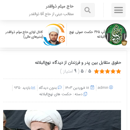
حاج میثم ذوالقدر
مطالب دینی از حاج آقا ذوالقدر
اَپ 365 حکمت صوتی نهج
کانال ایتای حاج میثم ذوالقدر
البلاغه
(منبرهای عالی)
حقوق متقابل بین پدر و فرزندان از دیدگاه نهج‌البلاغه
5
/
5
(
9
امتیاز
)
admin
۱۸ فروردین ۱۴۰۳
بدون دیدگاه
بازدید :935
دسته :
حکمت های نهج‌البلاغه