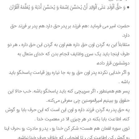
● وَ حَقُّ اَلْوَلَدِ عَلَى اَلْوَالِدِ أَنْ يُحَسِّنَ اِسْمَهُ وَ يُحَسِّنَ أَدَبَهُ وَ يُعَلِّمَهُ اَلْقُرْآنَ
حضرت امیر می‌ فرماید :هم فرزند بر پدر حق دارد.هم پدر بر فرزند حق
دارد.
متقابلاً این به گردن اون حق داره هم اون به گردن این حق داره ، هر دو
طرف اینجا باید یک سری وظایف انجام بدن که خدای متعال به
دوششون قرار داده،
و اگر خدایی نکرده پدر اون حق رو به جا نیاره روز قیامت پاسخگو باید
باشه .
پسر هم همینطور ، اگر سرپیچی کنه باید پاسخگو باشه. خب حالا این
حقوق رو ببینیم امیرالمومنین چی معرفی می‌کنه..
یه حق پدر به گردن فرزند داره و اون این است که این حرف بابا رو گوش
کنه، اطاعت بابا بکنه در هر چیزی الا در معصیت خدا .
توی سوره لقمان هم هست؛ شکر کن خدا رو ، پدر و مادرت رو ،حرف اینا
رو گوش کن اطاعت کن ، تا اونجایی که خلاف حرف خدا نباشه.