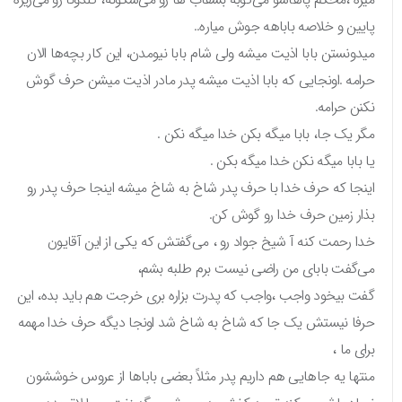
پایین و خلاصه باباهه جوش میاره..
میدونستن بابا اذیت میشه ولی شام بابا نیومدن، این کار بچه‌ها الان
حرامه .اونجایی که بابا اذیت میشه پدر مادر اذیت میشن حرف گوش
نکنن حرامه.
مگر یک جا، بابا میگه بکن خدا میگه نکن .
یا بابا میگه نکن خدا میگه بکن .
اینجا که حرف خدا با حرف پدر شاخ به شاخ میشه اینجا حرف پدر رو
بذار زمین حرف خدا رو گوش کن.
خدا رحمت کنه آ شیخ جواد رو ، می‌گفتش که یکی از این آقایون
می‌گفت بابای من راضی نیست برم طلبه بشم،
گفت بیخود واجب ،واجب که پدرت بزاره بری خرجت هم باید بده، این
حرفا نیستش یک جا که شاخ به شاخ شد اونجا دیگه حرف خدا مهمه
برای ما ،
منتها یه جاهایی هم داریم پدر مثلاً بعضی باباها از عروس خوششون