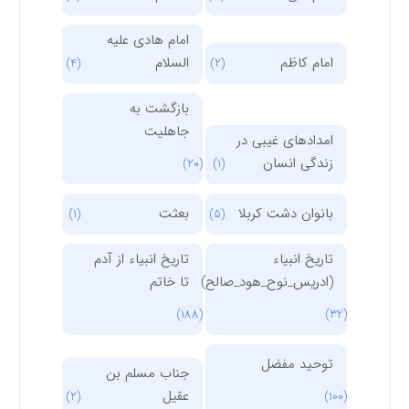
امام هادی علیه
امام کاظم
السلام
(4)
(2)
بازگشت به
جاهلیت
امدادهای غیبی در
زندگی انسان
(20)
(1)
بانوان دشت کربلا
بعثت
(1)
(5)
تاریخ انبیاء
تاریخ انبیاء از آدم
(ادریس_نوح_هود_صالح)
تا خاتم
(188)
(32)
توحید مفضل
جناب مسلم بن
عقیل
(2)
(100)