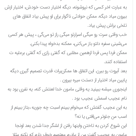
به عبارت اخر کسی که نپوشونه، دیگه اختیار دست خودش، اختیار ازش
بیرون میاد دیگه. ممکن حوادثی ناگوار برای او پیش بیاد اتفاق های
تلخی براش پیش بیاد.
خب وقتی سرت رو میگی اسرارتو میگی راز تو می‌گی ، پیش هر کسی
می‌شینی سفره دلتو باز می‌کنی، ممکنه بدخواه پیدا بکنی.
ممکن فردا پس فردا ازهمین مطلبی که گفتی رازی که گفتی برعلیه ت
استفاده کنند.
بعد آبروت رو ببرن. این اتفاق ها ممکن‌برات قدرت تصمیم گیری دیگه
پایین میاد اختیار از دستت میره بیرون .
اینجوری میشه ببینید یه وقتی مامون خدا لعنتش کنه، یه نفری بود به
نام عجیب اسمش عجیب بود .
به این عجیب گفتش که میخوام ببینم‌ اسبت چه جوریه ،بتاز ببینم از
اسب من جلوتر می‌افتی یا نه؟
این‌ شروع کردن به تاختن واینها رفتن از لشگر جدا شدن بعد اونجا
مامون به عجیب گفت من از برادرم‌ معتصم‌ خوف دارم که نکنه مثلا