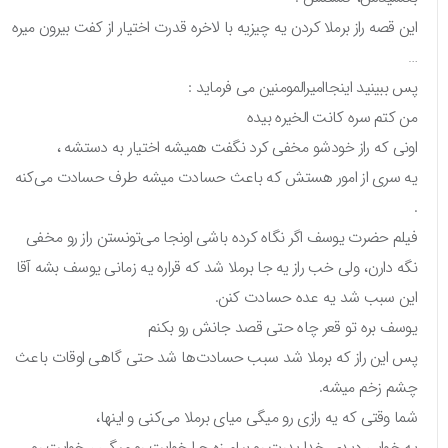
این قصه راز برملا کردن یه چیزیه با لاخره قدرت اختیار از کفت بیرون‌ میره
…
پس ببینید اینجاامیرالمومنین می فرماید :
من کتم سره کانت الخیره بیده
اونی که راز خودشو مخفی کرد نگفت همیشه اختیار به دستشه ،
یه سری از امور هستش که باعث حسادت میشه طرف حسادت می‌کنه
.
فیلم حضرت یوسف اگر نگاه کرده باشی اونجا می‌تونستن راز رو مخفی
نگه دارن، ولی خب راز یه جا برملا شد که قراره یه زمانی یوسف بشه آقا
این سبب شد یه عده حسادت کنن.
یوسف بره تو قعر چاه حتی قصد جانش رو بکنم
پس این راز که برملا شد سبب حسادت‌ها شد حتی گاهی اوقات باعث
چشم زخم میشه.
شما وقتی که یه رازی رو میگی میای برملا می‌کنی و اینها،
یه خوابی دیدی خدا پدرت رو بیامرزه چرا خوابت رو میگی ، خوابت رو