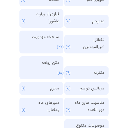
فرازی از زیارت
غدیرخم
عاشورا
(1)
(8)
مباحث مهدویت
فضائل
امیرالمومنین
(27)
(7)
متن روضه
متفرقه
(18)
(4)
مجالس ترحیم
محرم
(1)
(8)
مناسبت های ماه
منبرهای ماه
ذی القعده
رمضان
(1)
(7)
موضوعات متنوع