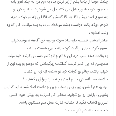
چندتا موها از اینجا بکن از زیر گردن بده به من من یه چند نفرو بلدم
سحر وجادو، جادو وجنبل می کنند دل این شوهرهه بیاد پیش تو.
بعدسریع اومد پیش آقا. به آقا گفتش که آقا این زنه میخواد بره یه
شوهر دیگه بکنه حواست باشه میخواد سرت رو ببرو مراقبت کن که یه
وقت امشبم ،
ظاهرا امشب تصمیم داره بیاد سرت رو ببره این آقاهه نخوابیدخواب
عمیق نکرد، خیلی مراقبت کرد ببینه خبری هست یا نه ،
یه وقت نصفه شب دید این خانم‌ چاقو کادر دستش گرفته داره میاد.
همچنین که این کادر گرفت گذاشت زیرگردنش که موهو رو ببره اون از
خواب پاشد، چاقو رو گرفت کرد تو شکمه زنه زنه رو کشت .
خلاصه بعد فامیلای خانم اومدن چه خبره چرا اون کشتی ؟
مرد رو هم کشتن. ببین پس سخن چین جماعت اصلا شما نباید کنارش
بشینی ، رازتون رو بپوشونید، مخفی کن اسرارت رو. پیش هیچ کسی
اسرار رو انشالله نگید تا انشالله قدرت عمل هم دستتون باشه.
خب یه جمله هم ذکر مصیبت