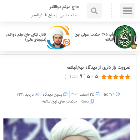
حاج میثم ذوالقدر
مطالب دینی از حاج آقا ذوالقدر
اَپ 365 حکمت صوتی نهج
کانال ایتای حاج میثم ذوالقدر
البلاغه
(منبرهای عالی)
ضرورت راز داری از دیدگاه نهج‌البلاغه
5
/
5
(
9
امتیاز
)
admin
۲۵ اسفند ۱۴۰۲
بدون دیدگاه
بازدید :224
دسته :
حکمت های نهج‌البلاغه