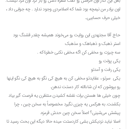
بغل این کنار اون حرفش رو گفت سفره دلش رو باز کرد اون مرد نیست.
اون برادر من نیمچه بود شما که اصلامردی وجود ندارد . چه جوابی داد ،
خیلی حرف حسابیی..
حاج آقا مجتهدی این روایت رو می‌خوند همیشه چقدر قشنگ بود
استر ذهبک و ذهباهک و مذهبک
سه چیزت رو مخفی کن اگه مخفی نکنی خطرناکه .
یکی پولت رو
یکی رفت و آمدتو
یکی سرتو ، عقایدتو‌ مخفی کن به هیچ کی نگو به هیچ کی نگو اینها
رو بپوشون که ان شاءالله کار دستت ندهن.
چون خیلی ها هستن برات نقشه کشیدن منتظرن یه فرصت گیر بیاد
بکشنت. به هرکس یه چیزی نگیرد مخصوصاً به سخن چین ، چرا
پیشش می‌شینی؟ اصلاً سخن چین حدش قرمزه.
اصلا نباید نزدیکش بشی کاردستت میده حالا دیگه این بحث رسید تا