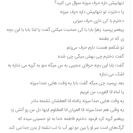
تنهاییش داره حرف میزنه سوال می کنید؟
یا دخترت تو تنهاییش داره حرف میزنه
دخترم‌ با کی داری حرف میزنی
پیغمبر پرسید زهرا بابا با کی صحبت میکنی گفت یا ابتا بابا با این بچه
ی که در بطنمه
تو شکمم هست دارم حرف می‌زنم
گفت دخترم چی بهش میگی چی شده
گفت بابا این بچه حرفای عجیبی به من میگه منو به گریه می ندازه به
اشک می ندازه
بعد پرسید چی میگه گفت بابا یه وقت هایی صدا میزنه
یا اماه انا الغریب من غریبم
یه وقت هایی صدا میزنه یااماه انا العطشان تشنمه مادر
یه وقتی هم‌ صدا میزنه انا العریان انا المظلوم اینها دل من رو آتش زد
پیغمبر گریه کرد فرمود دخترم فاطمه خدا به تو حسینی میده که
گرگ‌های امت سر او را بین دو نهر آب با لب تشنه از بدن جدا می کند