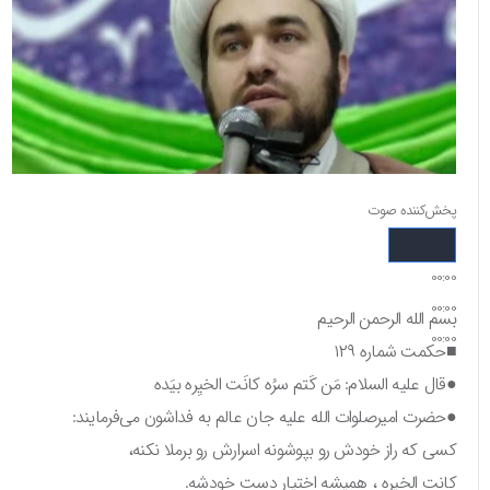
پخش‌کننده صوت
00:00
00:00
بسم الله الرحمن الرحیم
00:00
■حکمت شماره ۱۲۹
●قال علیه السلام: مَن کَتم سرُه کانَت الخیِره بیَده
●حضرت امیرصلوات الله علیه جان عالم به فداشون می‌فرمایند:
کسی که راز خودش رو بپوشونه اسرارش رو برملا نکنه،
کانت الخیره ، همیشه اختیار دست خودشه.