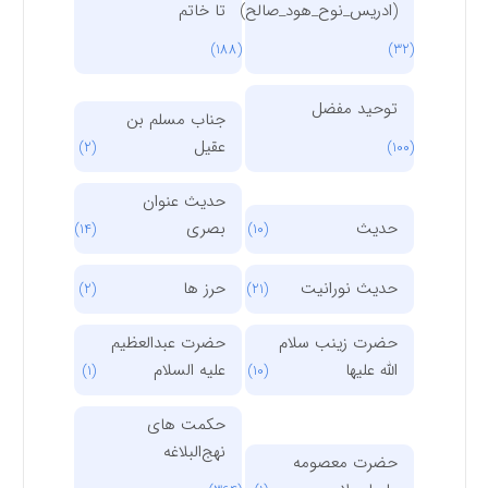
(ادریس_نوح_هود_صالح)
تا خاتم
(188)
(32)
توحید مفضل
جناب مسلم بن
عقیل
(2)
(100)
حدیث عنوان
حدیث
بصری
(14)
(10)
حدیث نورانیت
حرز ها
(2)
(21)
حضرت زینب سلام
حضرت عبدالعظیم
الله علیها
علیه السلام
(1)
(10)
حکمت های
نهج‌البلاغه
حضرت معصومه