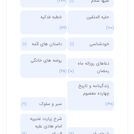
علیها سلام
(364)
(1)
حلیه المتقین
خطبه فدکیه
(77)
(100)
خودشناسی
داستان های ائمه
(1)
(1)
روضه های خانگی
دعاهای روزانه ماه
رمضان
(45)
(10)
زندگینامه و تاریخ
چهارده معصوم
سیر و سلوک
(9)
(148)
شرح زیارت غدیریه
امام هادی علیه
شبهای قدر
السلام
(9)
(2)