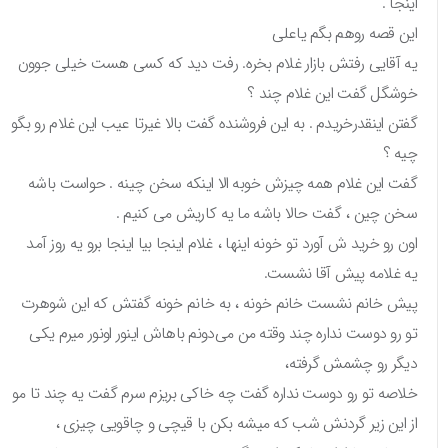
اینجا .
این قصه روهم بگم یاعلی
یه آقایی رفتش بازار غلام بخره. رفت دید که کسی هست خیلی جوون
خوشگل گفت این غلام چند ؟
گفتن اینقدرخریدم . به این فروشنده گفت بالا غیرتا عیب این غلام رو بگو
چیه ؟
گفت این غلام همه چیزش خوبه الا اینکه سخن چینه . حواست باشه
سخن چین ، گفت حالا باشه ما یه کاریش می کنیم .
اون رو خرید ش آورد تو خونه اینها ، غلام اینجا بیا اینجا برو یه روز آمد
یه غلامه پیش آقا نشست.
پیش خانم نشست خانم خونه ، به خانم خونه گفتش که این شوهرت
تو رو دوست نداره چند وقته من می‌دونم باهاش اینور اونور میرم یکی
دیگر رو چشمش گرفته،
خلاصه تو رو دوست نداره گفت چه خاکی بریزم سرم گفت یه چند تا مو
از این زیر گردنش شب که میشه بکن با قیچی و چاقویی چیزی ،