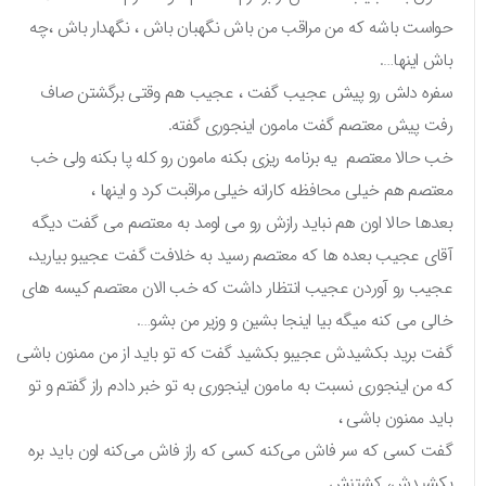
حواست باشه که من مراقب من باش نگهبان باش ، نگهدار باش ،چه
باش اینها….
سفره دلش رو پیش عجیب گفت ، عجیب هم وقتی برگشتن صاف
رفت پیش معتصم گفت مامون اینجوری گفته.
خب حالا معتصم یه برنامه ریزی بکنه مامون رو کله پا بکنه ولی خب
معتصم هم خیلی محافظه کارانه خیلی مراقبت کرد و اینها ،
بعدها حالا اون هم نباید رازش رو می اومد به معتصم می گفت دیگه
آقای عجیب بعده ها که معتصم رسید به خلافت گفت عجیبو بیارید،
عجیب رو آوردن عجیب انتظار داشت که خب الان معتصم کیسه های
خالی می کنه میگه بیا اینجا بشین و‌ وزیر من بشو….
گفت برید بکشیدش عجیبو بکشید گفت که تو باید از من ممنون باشی
که من اینجوری نسبت به مامون اینجوری به تو خبر دادم راز گفتم و تو
باید ممنون باشی ،
گفت کسی که سر فاش می‌کنه کسی که راز فاش می‌کنه اون باید بره
بکشیدش، کشتنش .