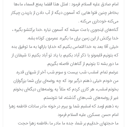
امام صادق علیه السلام فرمود : لمثل هذا القضا یمنع السماء ماءها
بخاطر چنین فتوا هایی که آسمون دیگه از آب دادن از باریدن چیکار
می‌کنه خودداری می‌کنه .
گناه‌های اینجوری باعث میشه که آسمون نباره .خدا برکتشو بگیره ،
خدا برکتش از این زمین برای ما بگیره. عمرمون کوتاه بشه.
خیلی آقا بعد به خدا التماس بکنیم که خدایا بارالها به ما توفیق بده
که بتونیم قلبمونو با ذکر آباد بکنیم، با یاد تو آباد بکنیم تا شیطان از
ما دور بشه تا بتونیم از گناهان فاصله بگیریم.
عرضم تمام. امشب شب بیست و سوم شب آخر از شبهای قدره.
من خودم خیلی ذهنم درگیر بود که چه روضه‌ای برای شما بزرگواران
بخونم امشب، هر کاری کردم که مثلاً یه روضه‌های دیگه‌ای بخونم
غیر از روضه‌های شب‌های گذشته، اما نتونستم.
به ذهنم اومد که امشبم شما رو ببرم در خونه مادر سادات فاطمه زهرا
امام حسن عسکری علیه السلام فرمود
ما حجتهای خداییم بر شما، جده ما مادر ما ،فاطمه زهرا حجت