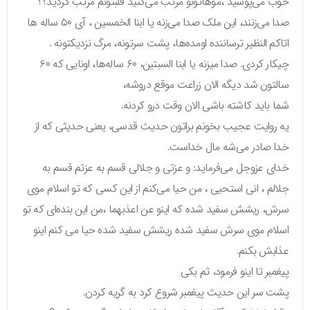
خوب می‌پوشید ،موهاتونو مرتب می‌کنید قلبتونم مرتب کردید؟؟
صدا می‌زنند، این ملک صدا می‌زنه یا ابنا الخمسین ، آی ۵۰ ساله ها
اتاکم النظیر ترساننده اومده‌ها، پشت سرتونه، مرگ نزدیکتونه .
چیکار کردی. صدا میزنه یا ابنا السبتین، ۶۰ ساله‌ها، اونایی که ۶۰
سالتون شد دیگه الان زراعت موقع دروشه،
شما باید کاشته باشی الان وقت درو کردنه.
یه روایت عجیب بخونم براتون حدیث قدسی، یعنی حدیثی که از
خدا صادر می‌شه مال خداست.
خدای عزوجل می‌فرماید: و عزتی و جلالی قسم به عزتم قسم به
جلالم ، انی استحیی ، من حیا می‌کنم از این کسی که تو اسلام موی
سرش، ریشش سفید شده که اینو عن اعذبهما ،من این بنده‌ای که تو
اسلام موی سرش سفید شده ریشش سفید شده حیا می کنم اینو
عذابش بکنم.
پیغمبر تا اینو فرمود، ثم بکی
پشت سر این حدیث پیغمبر شروع کرد به گریه کردن.