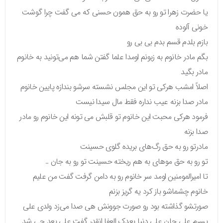
یا حضرت زهرا تو رو به حق همون حسنی که می گفت چرا گوشت
خونی آلوده
بازم بلدم قسم بدم بی بی رو
بگم مادر خانوم به زبونم اومدا علما گفتن شما هم می‌تونید به خانوم
مادر بگید
اصلاً امشب هرکی تو این مجلس نشسته سرشو بندازه پایین خانوم
مادر صدا بزنه عیب نداره فقط مال سیدا نیست
فرمود هرکی محبت این خانوم تو قلبش می تونه این خانوم رو مادر
صدا بزنه
مادرتو رو به حق رگ‌های بریده گلوی حسینت
تو رو به حق موهای به هم ریخته حسینت تو رو به جان ..
تا امیرالمومنین اومد سر خانوم رو به دامن گرفت گفت من علیم
خانوم چشماشو باز کرد یه گریز بزنم
صورتشو گذاشته بود رو صورت جوونش هی صدا می‌زد ولدی علی
پسرم علی جان علی دنیا بعدک العفا انقدر گفت علی بعد چی شد