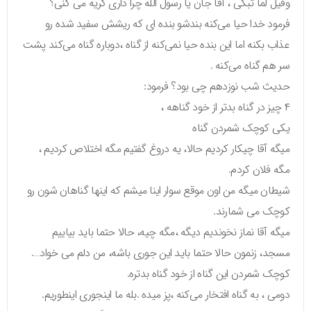
وقیل لما تبکی ، آقا جان یا رسول الله چرا داری گریه می کنی؟
فرمود خدا حیا می‌کنه بندشو بنده ای که ریشش سفید شده رو
عذاب بکنه اما این بنده حیا نمی‌کنه از گناه ،دوباره گناه می‌کند پشت
سر هم گناه می‌کنه .
حدیث شب نوزدهم چی بود؟ فرمود:
۴ چیز در گناه بدتر از خود گناهه ،
یکی کوچک شمردن گناه
میگه آقا چیکار کردیم حالا، یه دروغ گفتیم مگه اختلاص کردیم ،
مگه فلان کردم.
شیطان میگه من اون موقع سوار اینا میشم که اینها گناهان شون رو
کوچک می شمارند.
میگه آقا نماز نخوندیم دیگه ،مگه چیه، حالا حتما باید بیاییم
مسجد، زنمون حالا حتما باید این جوری باشه، من دلم می خواد….
کوچک شمردن این گناه از خود گناه بدتره.
دومی ، به گناه افتخار می‌کنه ،پز میده .بله ما اینجوری اینطوریم.