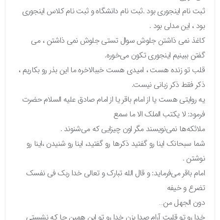
ثبت نام اینجوری بود .ثبت نام دانشگاه و ثبت نام کلاس اینجوری
بود ، این مدلی بود .
کاغذ نمی ذاشتن جلوش سوال تستی جلوش نمی ذاشتن ، می
گفتن ببینیم اینجوری تکون می‌خوره.
قلب تو زنده هست ، امیدی هست خببالاخره ما این بذر رو بکاریم ،
ذکر فقط ذکر زبانی نیست.
یه روایتی هست یا از امام باقر یا از امام صادق علیه السلام حضرت
فرمود: لا یکتب الملک الا ما سمع
ملائکه‌ها نمی‌نویسند مگر اون چیزایی که می‌شنوند .
شما سبحانک اینا رو گفتید ذکرها رو گفتید، اینا رو شنیدن ،اینا رو
نوشتن .
امام باقر می‌فرماید: و قال الله تبارک و تعالی خدا ربک فی نفسک
تضرع و خیفه
دون الجهل من…
خدا رو تو قلبت آرام صدا بزن خدا رو تو این همین جا که نشستی