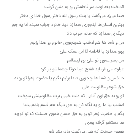
انداخت بعد اومد سر فاطمش رو به دامن گرفت
صدا می‌زد می‌گفت یا بنت رسول الله دختر رسول خدا ای دختر
بهترین انسان‌ها اینجوری صدا زد دید خانوم جواب نمیده اما یه جور
دیگه‌ای صدا زد که خانم جواب داد
من و شما ها هم امشب همینجوری خانوم رو صدا بزنیم
یهو صدا زد یا فاطمه انا ابن عمک علی
من پسر عموی تو علی بن ابیطالبم
عبارت می فرماید ففتح عینا دوتا چشماشو باز کرد
حالا من و شما ها چجوری صدا بزنیم بگیم یا حضرت زهرا تو رو به
حق شوهر مظلومت علی
تو رو به حق اون آقایی که دلت خیلی برات مظلومیتش سوخت
امشب بیا ما رو یه نگاه کن یه جور دیگه هم قسم بلدم بدما
بگم یا حضرت زهرا تو رو به حق حسن همون حسنت که تو کوچه
ها دستشو گرفته بودی
همون حسنت که هی می‌گفت مادر بلند شو