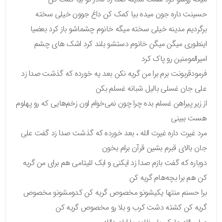
حسینت داره جون میده بیا کمک کن داغ جوون خیلی سخته
برگردیم مدینه خیلی سخته میگه خانوم چشماشو باز کرد بعضیا
اینطوری میگن میگن خانوم دستشو بلند کرد اشک های چشم
امیرالمومنین رو پاک کرد
فرمودقربونت برم برا من گریه نکن بعد یه خورده که گذشت صدا زد
علی جان غسلی بالیل شبانه غسلم بکن
از زیر پیراهن غسلم بده چرا چون نمی‌خوام اون زخم‌هایی که رو پهلوم
هست ببینی
مرد غیرت داره غیرت الله ، بعد خورده که گذشت صدا زد گفت علی
جان بالای قبرم بشین قرآن برام بخون
دوباره که گفت بازم صدا زد ایکنی و ابک للیتامی هم برای من گریه
کن هم برا بچه‌هام گریه کن
برا حسنم منتها یکیشونو مخصوص گریه کن کدومشونو مخصوص
گریه کن کشته دشت کرب و بلا رو مخصوص گریه کن