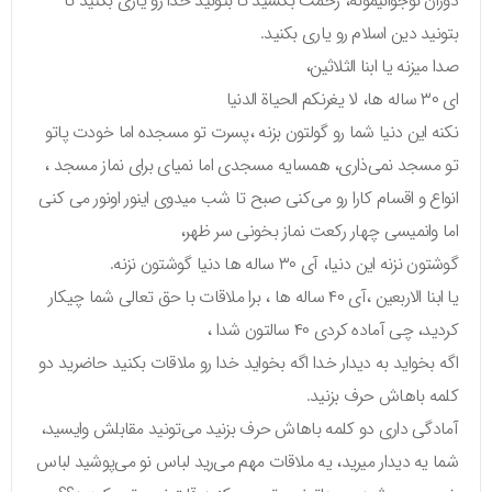
دوران نوجوانیمونه، زحمت بکشید تا بتونید خدا رو یاری بکنید تا
بتونید دین اسلام رو یاری بکنید.
صدا میزنه یا ابنا الثلاثین،
ای ۳۰ ساله ها، لا یغرنکم الحیاة الدنیا
نکنه این دنیا شما رو گولتون بزنه ،پسرت تو مسجده اما خودت پاتو
تو مسجد نمی‌ذاری، همسایه مسجدی اما نمیای برای نماز مسجد ،
انواع و اقسام کارا رو می‌کنی صبح تا شب میدوی اینور اونور می کنی
اما وانمیسی چهار رکعت نماز بخونی سر ظهر،
گوشتون نزنه این دنیا، آی ۳۰ ساله ها دنیا گوشتون نزنه.
یا ابنا الاربعین ،آی ۴۰ ساله ها ، برا ملاقات با حق تعالی شما چیکار
کردید، چی آماده کردی ۴۰ سالتون شدا ،
اگه بخواید به دیدار خدا اگه بخواید خدا رو ملاقات بکنید حاضرید دو
کلمه باهاش حرف بزنید.
آمادگی داری دو کلمه باهاش حرف بزنید می‌تونید مقابلش وایسید،
شما یه دیدار میرید، یه ملاقات مهم می‌رید لباس نو می‌پوشید لباس