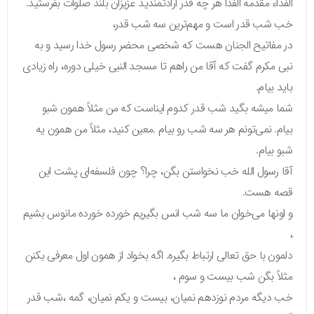
الفداء مقدمه الفدا هر چه قدر ارادتمندید عزیزان بلند صلوات بفرستید.
خب شب قدر است و مهم‌ترین سه شب قدر،
در مفاتیح الجنان هست که شخصی محضر رسول خدا رسید و به
نبی مکرم گفت که آقا من راهم تا مسجد النبی خیلی دوره، راه زیادی
باید بیام.
شما میشه بگید شب قدر کدوم ایناست که من مثلاً همون شبو
بیام. نمی‌تونم هر سه شب رو بیام .معین کنید، مثلاً من همون یه
شبو بیام.
آقا رسول الله خب نخواستن بگن، چرا؟ چون فلسفه‌ای پشت این
قصه هست.
و اونها می‌خوان ما سه شب انس بگیریم خورده خورده مانوس بشیم
،
دلمون با حق تعالی ارتباط بگیره. اگه بخواد از همون اول معرفی بکنن
مثلاً بگن شب بیست و سوم ،
خب دیگه مردم نوزدهم نمیان، بیست و یکم نمیان، گمه ،شب قدر