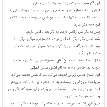
این ذکر سبب محبت میشه ،محبت به حق تعالی.
اولش سخته، نماز خوندن همه می دونن. نماز خوندن اولش برای یه
عده سختی داره ،منتها میاد به یه مرحله‌ای می‌رسه که یوجبه الانس،
این انسه ذکر میاره.
پس یه ذکر قبل از انس داریم، یه ذکر بعد از انس داریم.
شما اولش ذکر میگی که انس بیاد ، همینجوری میگی میگی ،تا
مرحله‌ای که دیگه انس پیدا کردی پشت سرش هی دوست داری
ذکر خدا رو بگی .
مثال ،خدا رحمت کنه حاج آقای خسروشاهی رو ایشون می‌فرمود:
من یه پدر خانمی داشتم به نام آشیخ عباس تهرانی،
این آشیخ عباس تهرانی تعریف می‌کرد پدر خانمش تعریف می‌کرد،
می‌گفت من وقتی وامیستادم به نماز انقدر از این نماز لذت می‌بردم،
انقدر غرق در این نماز می‌شدم کیف می‌کردم از این نماز، که وقتی پدر
و مادرم منو صدا می‌زدن ،
می‌گفتن پاشو بیا سر سفره جون می‌کندم نمازمو کوتاه کنم، نمازمو