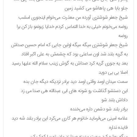
جلو بابا هی پاهاشو می کشید زمین
شیخ جعفر شوشتری آورده من معذرت می‌خوام اینجوری امشب
روضه می‌خونم خیلی به خدا التماس کردم خدایا زبونمو باز کن برا
روضه
شیخ جعفر شوشتری میگه میگه اولین جایی که امام حسین صداش
به گریه بلند شد اون ساعتی بود که چشمش به علی اکبر افتاد
بعد یه جوری گریه کرد صداش به گوش زینب سلام الله علیها رسید
اصلا بی بی دوید
سمت میدان اومد وقتی اومد دید برادر نزدیکه دیگه جان بده
این دستشو گذاشت رو شونه های ابی عبدالله هی صدا می زد
داداش بلند شو
برادر بلند شو دشمن داره می‌خنده
علامه امینی می‌فرماید خانوم هر کاری می‌کرد این برادر بلند شه دید
فایده نداره
میگه روشو کرد سمت مدینه صدا زد مادر تو بیا کمک کن