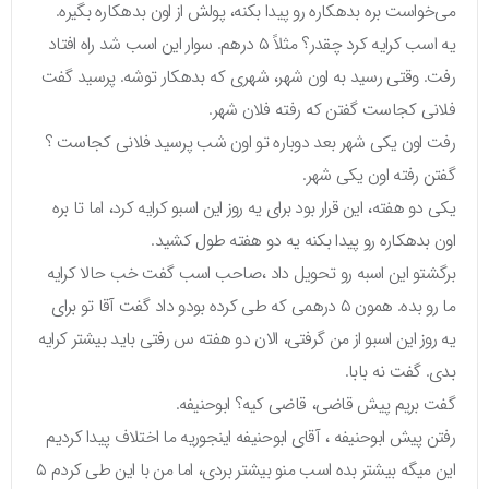
می‌خواست بره بدهکاره رو پیدا بکنه، پولش از اون بدهکاره بگیره.
یه اسب کرایه کرد چقدر؟ مثلاً ۵ درهم. سوار این اسب شد راه افتاد
رفت. وقتی رسید به اون شهر، شهری که بدهکار توشه. پرسید گفت
فلانی کجاست گفتن که رفته فلان شهر.
رفت اون یکی شهر بعد دوباره تو اون شب پرسید فلانی کجاست ؟
گفتن رفته اون یکی شهر.
یکی دو هفته، این قرار بود برای یه روز این اسبو کرایه کرد، اما تا بره
اون بدهکاره رو پیدا بکنه یه دو هفته طول کشید.
برگشتو این اسبه رو تحویل داد ،صاحب اسب گفت خب حالا کرایه
ما رو بده. همون ۵ درهمی که طی کرده بودو داد گفت آقا تو برای
یه روز این اسبو از من گرفتی، الان دو هفته س رفتی باید بیشتر کرایه
بدی. گفت نه بابا.
گفت بریم پیش قاضی، قاضی کیه؟ ابوحنیفه.
رفتن پیش ابوحنیفه ، آقای ابوحنیفه اینجوریه ما اختلاف پیدا کردیم
این میگه بیشتر بده اسب منو بیشتر بردی، اما من با این طی کردم ۵