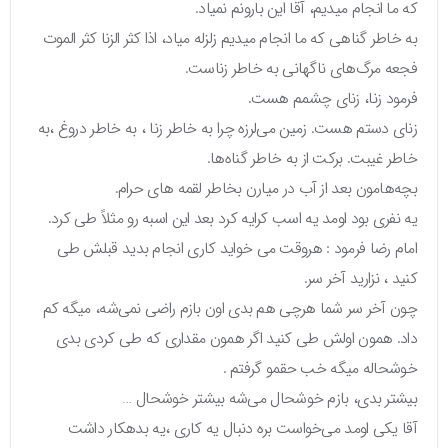
که ما انجام میدیم، آقا این بارونم نمیاد.
به خاطر گناهی که ما انجام میدیم زلزله میاد، اذا کثر الزنا کثر الموت
فجعه مرگ‌های ناگهانی به خاطر زناست.
فرمود زنا، زنای چشمم هست.
زنای دستم هست. زمین می‌لرزه چرا به خاطر زنا ، به خاطر دروغ ،به
خاطر غیبت. برکت از به خاطر گناه‌ها.
بچه‌هامون بعد از آب در میارن بخاطر لقمه های حرام.
یه نفری بود اومد یه اسب کرایه کرد بعد این اسبه رو مثلاً طی کرد.
امام رضا فرمود : هروقت می خواید کاری انجام بدید قبلش طی
کنید ، نزارید آخر سر.
چون آخر سر شما هرچی هم بدی اون بازم راضی نمی‌شه، میگه کم
داد. همون اولش طی کنید اگر همون مقداری که طی کردی بدی
خوشحاله میگه خب حقمو گرفتم .
بیشتر بدی، بازم خوشحال می‌شه بیشتر خوشحال …
آقا یکی اومد می‌خواست بره دنبال یه کاری ،یه بدهکار داشت