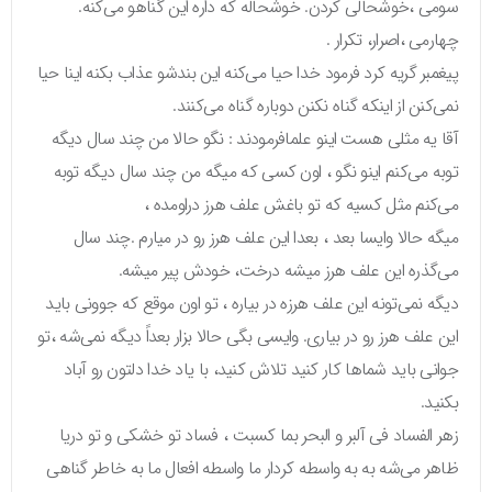
سومی ،خوشحالی کردن. خوشحاله که داره این گناهو می‌کنه.
چهارمی ،اصرار، تکرار .
پیغمبر گریه کرد فرمود خدا حیا می‌کنه این بندشو عذاب بکنه اینا حیا
نمی‌کنن از اینکه گناه نکنن دوباره گناه می‌کنند.
آقا یه مثلی هست اینو علمافرمودند : نگو حالا من چند سال دیگه
توبه می‌کنم اینو نگو ، اون کسی که میگه من چند سال دیگه توبه
می‌کنم مثل کسیه که تو باغش علف هرز دراومده ،
میگه حالا وایسا بعد ، بعدا این علف هرز رو در میارم .چند سال
می‌گذره این علف هرز میشه درخت، خودش پیر میشه.
دیگه نمی‌تونه این علف هرزه در بیاره ، تو اون موقع که جوونی باید
این علف هرز رو در بیاری. وایسی بگی حالا بزار بعداً دیگه نمی‌شه ،تو
جوانی باید شماها کار کنید تلاش کنید، با یاد خدا دلتون رو آباد
بکنید.
زهر الفساد فی آلبر و البحر بما کسبت ، فساد تو خشکی و تو دریا
ظاهر می‌شه به به واسطه کردار ما واسطه افعال ما به خاطر گناهی