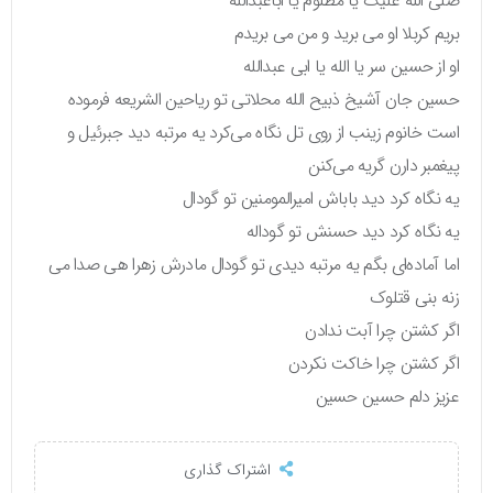
صلی الله علیک یا مظلوم یا اباعبدالله
بریم کربلا او می برید و من می بریدم
او از حسین سر یا الله یا ابی عبدالله
حسین جان آشیخ ذبيح الله محلاتی تو ریاحین الشریعه فرموده
است خانوم زینب از روی تل نگاه می‌کرد یه مرتبه دید جبرئیل و
پیغمبر دارن گریه می‌کنن
یه نگاه کرد دید باباش امیرالمومنین تو گودال
یه نگاه کرد دید حسنش تو گوداله
اما آماده‌ای بگم یه مرتبه دیدی تو گودال مادرش زهرا هی صدا می
زنه بنی قتلوک
اگر کشتن چرا آبت ندادن
اگر کشتن چرا خاکت نکردن
عزیز دلم حسین حسین
اشتراک گذاری