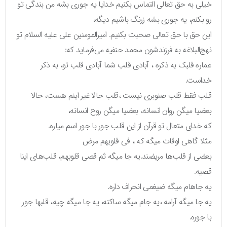
خیلی به حق تعالی التماس بکنیم خدایا یه جوری بشه من بندگی تو
رو بکنم، یه جوری بشه زرنگ باشیم دیگه،
این حق با حق تعالی صحبت بکنیم. امیرالمومنین علی علیه السلام تو
نهج‌البلاغه به فرزندشون محمد حنفیه می‌فرماید که:
عماره قلبک به ذکره ، آبادی قلب شما آبادی قلب تو، به ذکر
خداست.
قلب فقط قلب صنوبری نیست ،قلب حالا غیر اینم هست، حالا
بعضیا میگن روان انسانه، بعضیا میگن روح انسانه،
که خدای متعال تو قرآن از این قلب جور با جور اسم میاره.
مثلا گاهی اوقات میگه که ، فی قلوبهم مرض
بعضی از قلب‌ها مریضند.یه جا میگه ثم قصی قلوبهم، قلب‌های اینا
قصیه.
یه جاهام میگه ضیغمی انحراف داره.
یه جا میگه آرامه ،یه جام میگه ساکنه، یه جا میگه چیه، قلبها جور
با جوره.