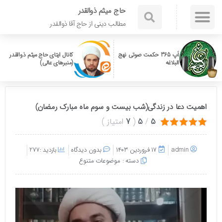
حاج میثم ذوالقدر
مطالب دینی از حاج آقا ذوالقدر
اَپ 365 حکمت صوتی نهج
کانال ایتای حاج میثم ذوالقدر
البلاغه
(منبرهای عالی)
اهمیت دعا در زندگی(شب بیست و سوم ماه مبارک رمضان)
5
/
5
(
7
امتیاز
)
admin
۱۷ فروردین ۱۴۰۳
بدون دیدگاه
بازدید :277
دسته :
موضوعات متنوع