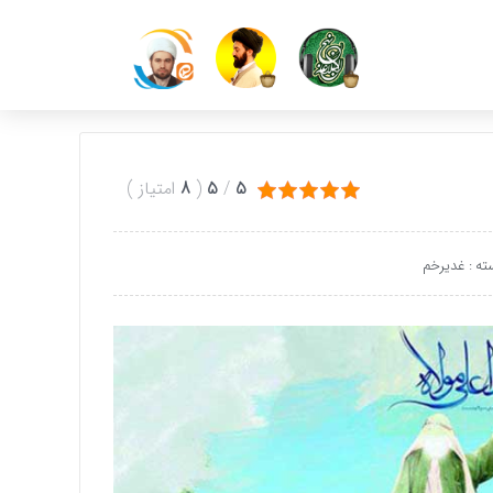
5
/
5
(
8
امتیاز
)
ته :
غدیرخم