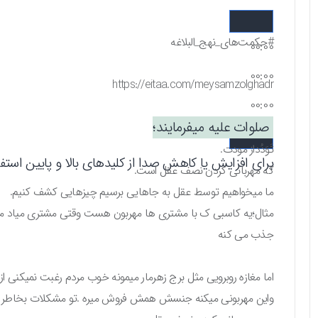
#حکمت‌های_نهج_البلاغه
00:00
00:00
https://eitaa.com/meysamzolghadr
00:00
صلوات علیه میفرمایند؛
تَوَدُداز مودت.
برای افزایش یا کاهش صدا از کلیدهای بالا و پایین استفاد
که مهربانی کردن نصف عقل است.
ما میخواهیم توسط عقل به جاهایی برسیم چیزهایی کشف کنیم.
مثال؛یه کاسبی ک با مشتری ها مهربون هست وقتی مشتری میاد مغازه
جذب می کنه
اما مغازه روبرویی مثل برج زهرمار میمونه خوب مردم رغبت نمیکنی
واین مهربونی میکنه جنسش همش فروش میره .تو مشکلات بخاطر ر