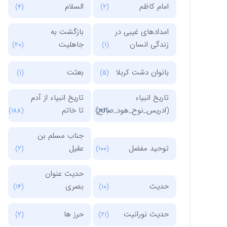
امام کاظم
السلام
(4)
(2)
امدادهای غیبی در
بازگشت به
زندگی انسان
جاهلیت
(20)
(1)
بانوان دشت کربلا
بعثت
(1)
(5)
تاریخ انبیاء
تاریخ انبیاء از آدم
(ادریس_نوح_هود_صالح)
تا خاتم
(188)
(32)
جناب مسلم بن
توحید مفضل
عقیل
(2)
(100)
حدیث عنوان
حدیث
بصری
(14)
(10)
حدیث نورانیت
حرز ها
(2)
(21)