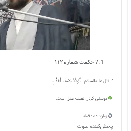
? حکمت شماره ۱۱۲
? قال عليه‌السلام: التَّوَدُّدُ نِصْفُ الْعَقْلِ.
دوستى كردن نصف عقل است.
زمان: ده دقیقه
پخش‌کننده صوت