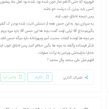
فروبریزه که حتی کاظم نماز خون شده بود .شده بود اهل ماه رمضون و
کسی باید بیارن ک درشت خو باشه.
پس نتیجه اخلاق خوب اینه.
یه سربازی بود به این حسن همه از دستش اذیت شده بودن ک گفت
بگیریم.حاج آقا ترابی اومد گفت بچه ها این حسن آقا داره میره ب
سر بچه ها اومده کلمات محبت آمیز ومهربانانه داره میگه حسن 
شکر فرستاده وگفته به بچه ها بگین حلالم کنید پس اخلاق خوب اینه نت
خدایا ماراببخش وبیامرز به برکت صلوات .
اللهم صل علی محمد وآل محمد ?
تلگرام
واتس آپ
اشتراک گذاری