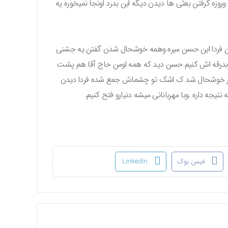
روزه گرفتن بعثی ها دیدن دیگه این بدرد اونجا نمیخوره یه
ن فردا این حسن میره وهمه خوشحال شدن گفتن یه جشنی
ریم بدرقه اش کنیم حسن دید که همه اومن حاج آقا هم پشت
انقدر خوشحال شد ک اشک تو چشماش جمع شده فردا دیدن
یجه داره .وبا مهربانانی میشه دنیارو فتح کنیم.
فیس بوک
LinkedIn