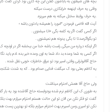
بچه های شیطون به باباشون گفتن این چه کاری بود کردی گفت کاری
وقتی یه حرف اینهمه خرابکاری درست میکنه
.یه حرف روابط مختل میکنه به هم میریزه.
آیت الله قاضی فرمودن ۳مورد را همیشه یادتون باشه ؛
اگر کسی گفت اگر یه کلمه بگی ۱۰تا میشنوی .
تو بگواگرصدتا تا بگی یدونه هم نمیشنوی .
اگر اینکه درباره من میگی راست باشه خدا من ببخشه اگر در اونچه 
اگر کسی به شما وعده بد داد شما به اون وعده خیر بده .ادم باید نگ
حاج آقاابوترابی وقتی اسیر بود تو عراق خاطرات خوبی نقل شده .
یه کاظم بعثی بود ک میگفت فدایی صدام بود . که به شدت شکنجه 
.
ولی حاج آقا همش احترام میذاشت
به طوری ک این کاظم نرم شده بودوابسته حاج آقاشده بود یه بار 
گفت تو فکر نکن من الان تو این حالت هستم احترام میزارم بهت بلکه
نکن تو امیری ومن اسیرم بهت احترام میزارم بلکه تو بهترین پست ه