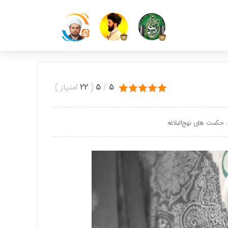
5
/
5
(
22
امتیاز
)
حکمت های نهج‌البلاغه