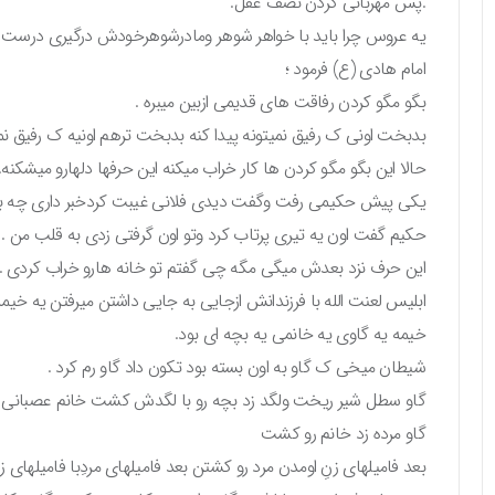
.پس مهربانی کردن نصف عقل.
یه عروس چرا باید با خواهر شوهر ومادرشوهرخودش درگیری درست کن
امام هادی (ع) فرمود ؛
بگو مگو کردن رفاقت های قدیمی ازبین میبره .
بدبخت اونی ک رفیق نمیتونه پیدا کنه بدبخت ترهم اونیه ک رفیق نمیت
حالا این بگو مگو کردن ها کار خراب میکنه این حرفها دلهارو میشکنه.
یکی پیش حکیمی رفت وگفت دیدی فلانی غیبت کردخبر داری چه بدگ
حکیم گفت اون یه تیری پرتاب کرد وتو اون گرفتی زدی به قلب من .
این حرف نزد بعدش میگی مگه چی گفتم تو خانه هارو خراب کردی .م
ابلیس لعنت الله با فرزندانش ازجایی به جایی داشتن میرفتن یه خیمه 
خیمه یه گاوی یه خانمی یه بچه ای بود.
شیطان میخی ک گاو به اون بسته بود تکون داد گاو رم کرد .
گاو سطل شیر ریخت ولگد زد بچه رو با لگدش کشت خانم عصبانی 
گاو مرده زد خانم رو کشت
بعد فامیلهای زنِ اومدن مرد رو کشتن بعد فامیلهای مردِبا فامیلهای 