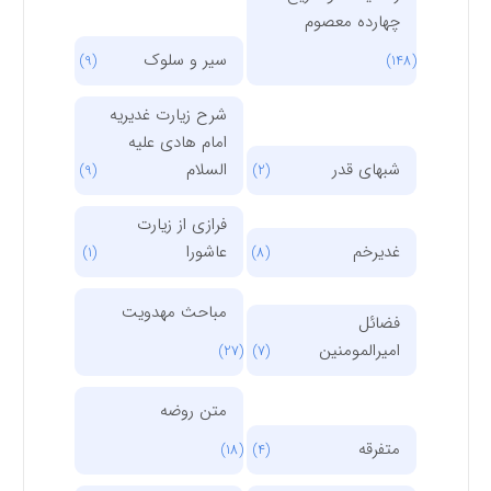
چهارده معصوم
سیر و سلوک
(9)
(148)
شرح زیارت غدیریه
امام هادی علیه
شبهای قدر
السلام
(9)
(2)
فرازی از زیارت
غدیرخم
عاشورا
(1)
(8)
مباحث مهدویت
فضائل
امیرالمومنین
(27)
(7)
متن روضه
متفرقه
(18)
(4)