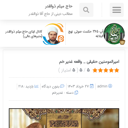
حاج میثم ذوالقدر
مطالب دینی از حاج آقا ذوالقدر
اَپ 365 حکمت صوتی نهج
کانال ایتای حاج میثم ذوالقدر
البلاغه
(منبرهای عالی)
امیرالمومنین حقیقی _ واقعه غدیر خم
5
/
5
(
5
امتیاز
)
admin
۲۷ خرداد ۱۴۰۳
بدون دیدگاه
بازدید :218
دسته :
غدیرخم