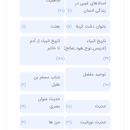
جاهلیت
امدادهای غیبی در
زندگی انسان
(20)
(1)
بانوان دشت کربلا
بعثت
(1)
(5)
تاریخ انبیاء
تاریخ انبیاء از آدم
(ادریس_نوح_هود_صالح)
تا خاتم
(188)
(32)
توحید مفضل
جناب مسلم بن
عقیل
(2)
(100)
حدیث عنوان
حدیث
بصری
(14)
(10)
حدیث نورانیت
حرز ها
(2)
(21)