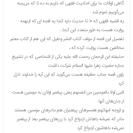
گاهی اوقات ما برای احادیث فقهی که داریم به ده تا که می‌رسه
می‌گوییم تموم شد
یه قضیه‌ فقهی که ۱۰ تا حدیث داره کجا یه قصه ‌ای که اینهمه
روایت هست به طور متعدد این کجا.‌.
تفصيل این قصه از مولف کتاب النشر وطیل که این هم از کتاب معتبر
مخالفین هست روایت کرده که ،
حذیفته ابن الرحمان رحمت الله علیه یکی از اشخاصی که در تشییع
جنازه حضرت زهرا علیها السلام شرکت داشت
راوی قصه جناب حظیفه هست می‌گوید که این آیه را خداوند نازل
کرد
النبی اولا بالمومنین من انفسهم یعنی پیغمبر اولای به مومنین هست
از جان‌های آنها
و ازوجه امهاتهم همسرهای پیغمبران هم مادرهای مومنین هستند
مادر که نمیشه باهاش ازدواج کرد با زن‌های پیغمبر بعد از پیغمبر
نمی‌شه باهاشون ازدواج کرد