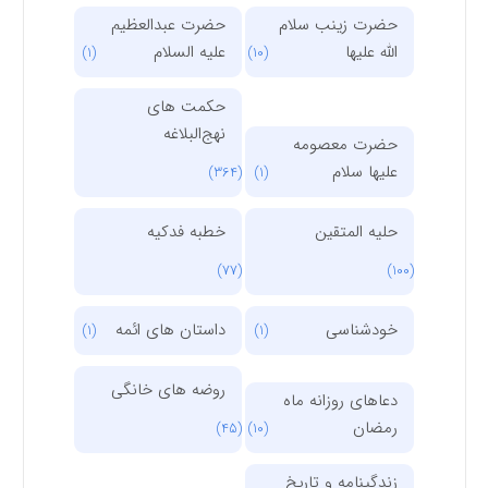
حضرت زینب سلام
حضرت عبدالعظیم
الله علیها
علیه السلام
(1)
(10)
حکمت های
نهج‌البلاغه
حضرت معصومه
علیها سلام
(364)
(1)
حلیه المتقین
خطبه فدکیه
(77)
(100)
خودشناسی
داستان های ائمه
(1)
(1)
روضه های خانگی
دعاهای روزانه ماه
رمضان
(45)
(10)
زندگینامه و تاریخ