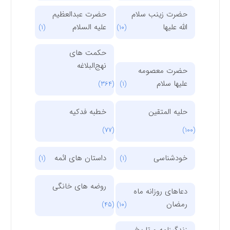
حضرت زینب سلام
حضرت عبدالعظیم
الله علیها
علیه السلام
(1)
(10)
حکمت های
نهج‌البلاغه
حضرت معصومه
علیها سلام
(364)
(1)
حلیه المتقین
خطبه فدکیه
(77)
(100)
خودشناسی
داستان های ائمه
(1)
(1)
روضه های خانگی
دعاهای روزانه ماه
رمضان
(45)
(10)
زندگینامه و تاریخ