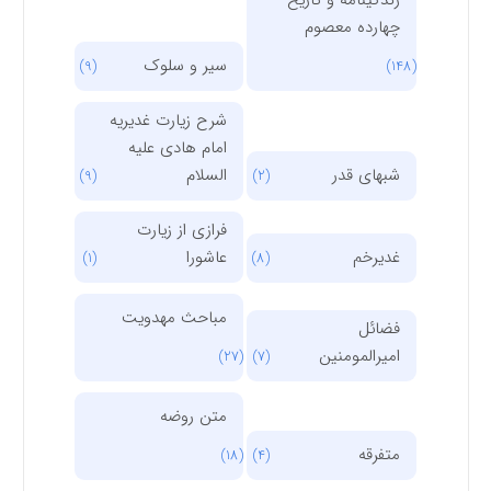
چهارده معصوم
سیر و سلوک
(9)
(148)
شرح زیارت غدیریه
امام هادی علیه
شبهای قدر
السلام
(9)
(2)
فرازی از زیارت
غدیرخم
عاشورا
(1)
(8)
مباحث مهدویت
فضائل
امیرالمومنین
(27)
(7)
متن روضه
متفرقه
(18)
(4)