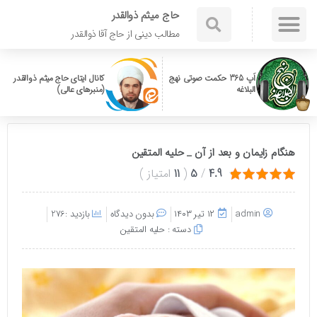
حاج میثم ذوالقدر
مطالب دینی از حاج آقا ذوالقدر
اَپ 365 حکمت صوتی نهج
کانال ایتای حاج میثم ذوالقدر
البلاغه
(منبرهای عالی)
هنگام زایمان و بعد از آن _ حلیه المتقین
4.9
/
5
(
11
امتیاز
)
admin
۱۲ تیر ۱۴۰۳
بدون دیدگاه
بازدید :276
دسته :
حلیه المتقین