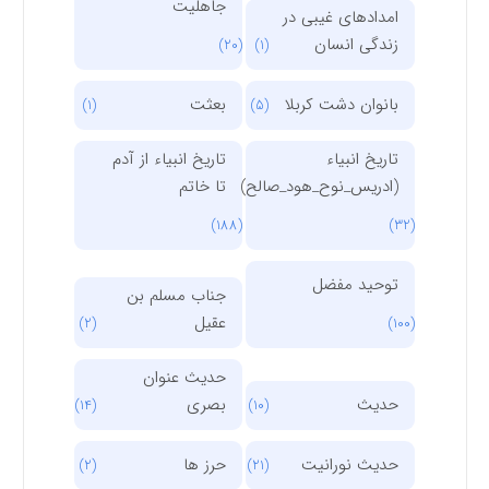
جاهلیت
امدادهای غیبی در
زندگی انسان
(20)
(1)
بانوان دشت کربلا
بعثت
(1)
(5)
تاریخ انبیاء
تاریخ انبیاء از آدم
(ادریس_نوح_هود_صالح)
تا خاتم
(188)
(32)
توحید مفضل
جناب مسلم بن
عقیل
(2)
(100)
حدیث عنوان
حدیث
بصری
(14)
(10)
حدیث نورانیت
حرز ها
(2)
(21)