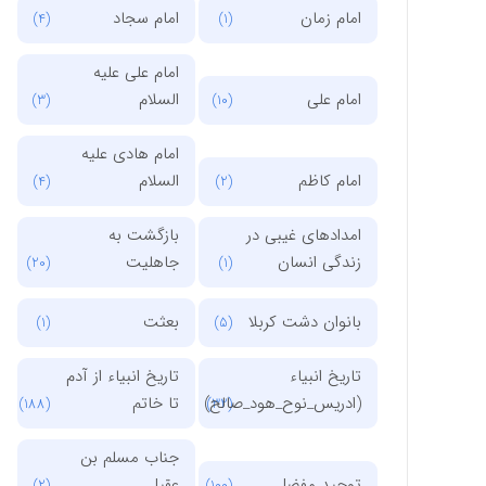
امام زمان
امام سجاد
(4)
(1)
امام علی علیه
امام علی
السلام
(3)
(10)
امام هادی علیه
امام کاظم
السلام
(4)
(2)
امدادهای غیبی در
بازگشت به
زندگی انسان
جاهلیت
(20)
(1)
بانوان دشت کربلا
بعثت
(1)
(5)
تاریخ انبیاء
تاریخ انبیاء از آدم
(ادریس_نوح_هود_صالح)
تا خاتم
(188)
(32)
جناب مسلم بن
توحید مفضل
عقیل
(2)
(100)