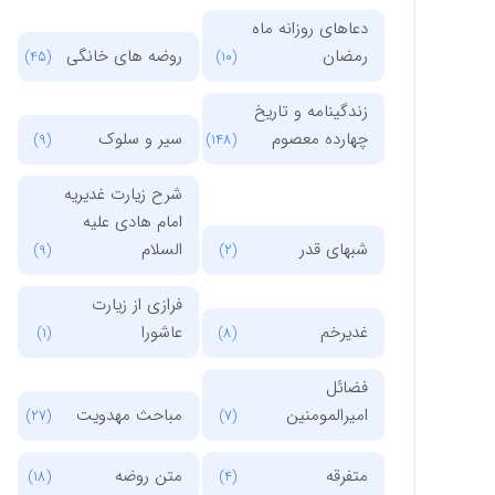
دعاهای روزانه ماه
رمضان
روضه های خانگی
(45)
(10)
زندگینامه و تاریخ
چهارده معصوم
سیر و سلوک
(9)
(148)
شرح زیارت غدیریه
امام هادی علیه
شبهای قدر
السلام
(9)
(2)
فرازی از زیارت
غدیرخم
عاشورا
(1)
(8)
فضائل
امیرالمومنین
مباحث مهدویت
(27)
(7)
متفرقه
متن روضه
(18)
(4)