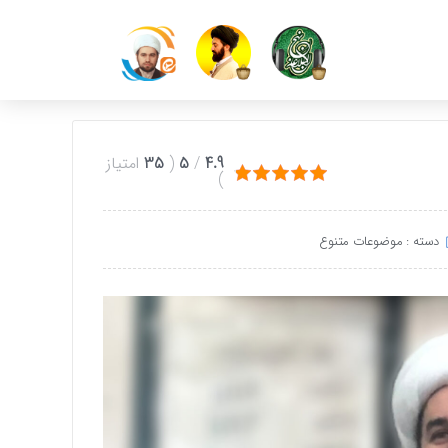
4.9
/
5
(
35
امتیاز
)
دسته :
موضوعات متنوع