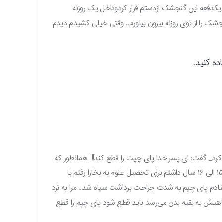
یکدفعه این گنجشک ازدستم فرار کردوداخل یک روزنه
ک را از توی روزنه بیرون بیاورم.. وقتی خیلی کشیدم دیدم
ه کنید.
کرد_ گفت: ای پسر خدا پای چپت را قطع کند!!!! همانطور که
پای چپ این پرنده را قطع کردی ..زمخشری می‌گوید من بزرگ شدم ۱۵ الی ۱۶ سال داشتم برای تحصیل علوم به بخارا رفتم با
افتادم پای چپم به شدت جراحت برداشت سیاه شد.. مرا به نزد
هیش به بقیه بدن می‌رسد باید قطع شود پای چپم را قطع