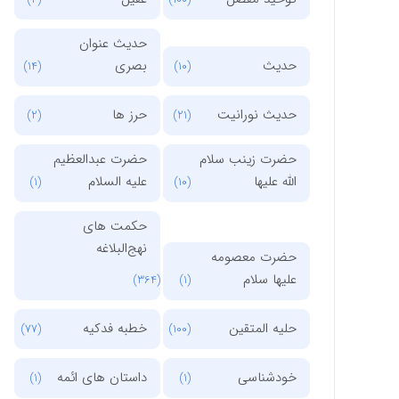
حدیث عنوان
حدیث
بصری
(14)
(10)
حدیث نورانیت
حرز ها
(2)
(21)
حضرت زینب سلام
حضرت عبدالعظیم
الله علیها
علیه السلام
(1)
(10)
حکمت های
نهج‌البلاغه
حضرت معصومه
علیها سلام
(364)
(1)
حلیه المتقین
خطبه فدکیه
(77)
(100)
خودشناسی
داستان های ائمه
(1)
(1)