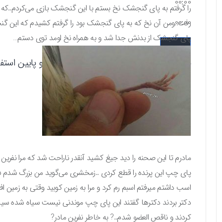
00:00
را گرفتم به پای گنجشک نخ بستم با این گنجشک بازی می‌کردم..که 
00:00
رفت..ومن آن نخ که به پای گنجشک بود را گرفتم کشیدم که این گنجش
پای گنجشک از بدنش جدا شد و به همراه نخ اومد توی دستم…
برای افزایش یا کاهش صدا از کلیدهای بالا و پایین استفاد
مادرم تا این صحنه را دید جیغ کشید آنقدر ناراحت شد که مرا نفرین 
اسب داشتم میرفتم اسبم رم کرد و مرا به زمین کوبید وقتی به زمین 
دکتر بردند دکترها گفتند این پای چپ موندنی نیست سیاه شده سیا
کردند و ناقص العضو شدم..? به خاطر نفرین مادر?