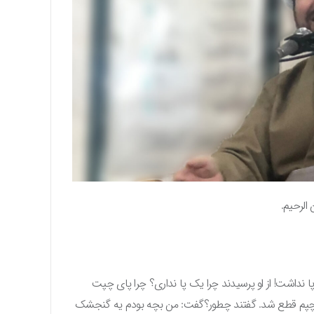
 الرحیم.
نداشت! از او پرسیدند چرا یک پا نداری؟ چرا پای چپت
چپم قطع شد. گفتند چطور؟گفت: من بچه بودم یه گنجشک