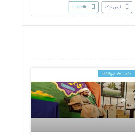
فیس بوک
LinkedIn
حکمت های نهج‌البلاغه