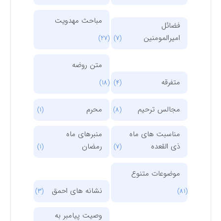
مباحث مهدویت
فضائل
امیرالمومنین
(27)
(7)
متن روضه
متفرقه
(18)
(4)
مجالس ترحیم
محرم
(1)
(8)
مناسبت های ماه
منبرهای ماه
ذی القعده
رمضان
(1)
(7)
موضوعات متنوع
نشانه های احمق
(3)
(81)
وصیت پیامبر به