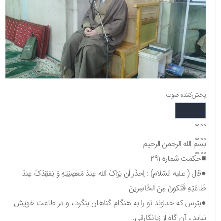
پخش‌کننده صوت
00:00
00:00
بسم الله الرحمن الرحیم
00:00
■حکمت شماره ۲۹۱
●قال ( علیه السّلام) : اِحذَر اَن یَرَاکَ الله عِندَ مَعصِیَتِهِ وَ یَفقِدَکَ عِندَ
طَاعَتِهِ فَتَکونَ مِنَ الخَاسِرینَ
●بترس که خداوند تو را به هنگام گناهان بنگرد ، و در طاعت خویش
نیابد ، آن گاه از زیانکارانی.