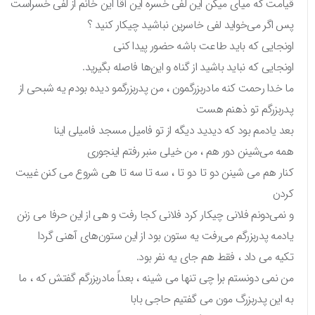
قیامت که میای میگن این لفی خسره این آقا این خانم از لفی خسراست
پس اگر می‌خواید لفی خاسرین نباشید چیکار کنید ؟
اونجایی که باید طاعت باشه حضور پیدا کنی
اونجایی که نباید باشید از گناه و این‌ها فاصله بگیرید.
ما خدا رحمت کنه مادربزرگمون ، من پدربزرگمو دیده بودم یه شبحی از
پدربزرگم تو ذهنم هست
بعد یادمم بود که دیدید دیگه از تو فامیل مسجد فامیلی اینا
همه می‌شینن دور هم ، من خیلی منبر رفتم اینجوری
کنار هم می شینن دو تا دو تا ، سه تا سه تا هی شروع می کنن غیبت
کردن
و نمی‌دونم فلانی چیکار کرد فلانی کجا رفت و هی از این حرفا می زنن
یادمه پدربزرگم می‌رفت یه ستون بود از این ستون‌های آهنی گردا
تکیه می داد ، فقط هم جای یه نفر بود.
من نمی دونستم برا چی تنها می شینه ، بعداً مادربزرگم گفتش که ، ما
به این پدربزرگ مون می گفتیم حاجی بابا