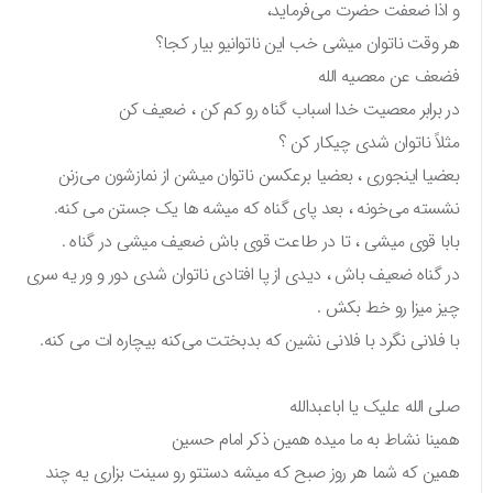
و اذا ضعفت حضرت می‌فرماید،
هر وقت ناتوان میشی خب این ناتوانیو بیار کجا؟
فضعف عن معصیه الله
در برابر معصیت خدا اسباب گناه رو کم کن ، ضعیف کن
مثلاً ناتوان شدی چیکار کن ؟
بعضیا اینجوری ، بعضیا برعکسن ناتوان میشن از نمازشون می‌زنن
نشسته می‌خونه ، بعد پای گناه که میشه ها یک جستن می کنه.
بابا قوی میشی ، تا در طاعت قوی باش ضعیف میشی در گناه .
در گناه ضعیف باش ، دیدی از پا افتادی ناتوان شدی دور و ور یه سری
چیز میزا رو خط بکش .
با فلانی نگرد با فلانی نشین که بدبختت می‌کنه بیچاره ات می کنه.
صلی الله علیک یا اباعبدالله
همینا نشاط به ما میده همین ذکر امام حسین
همین که شما هر روز صبح که میشه دستتو رو سینت بزاری یه چند