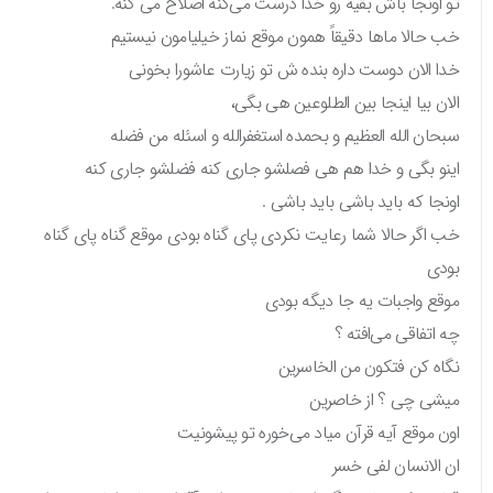
تو اونجا باش بقیه رو خدا درست می‌کنه اصلاح می کنه.
خب حالا ماها دقیقاً همون موقع نماز خیلیامون نیستیم
خدا الان دوست داره بنده ش تو زیارت عاشورا بخونی
الان بیا اینجا بین الطلوعین هی بگی،
سبحان الله العظیم و بحمده استغفرالله و اسئله من فضله
اینو بگی و خدا هم هی فصلشو جاری کنه فضلشو جاری کنه
اونجا که باید باشی باید باشی .
خب اگر حالا شما رعایت نکردی پای گناه بودی موقع گناه پای گناه
بودی
موقع واجبات یه جا دیگه بودی
چه اتفاقی می‌افته ؟
نگاه کن فتکون من الخاسرین
میشی چی ؟ از خاصرین
اون موقع آیه قرآن میاد می‌خوره تو پیشونیت
ان الانسان لفی خسر