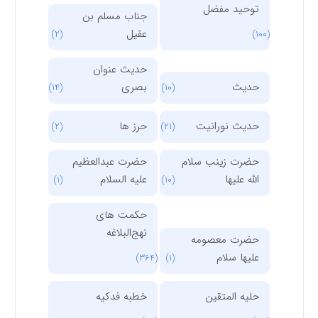
توحید مفضل
جناب مسلم بن
عقیل
(2)
(100)
حدیث عنوان
حدیث
بصری
(14)
(10)
حدیث نورانیت
حرز ها
(2)
(21)
حضرت زینب سلام
حضرت عبدالعظیم
الله علیها
علیه السلام
(1)
(10)
حکمت های
نهج‌البلاغه
حضرت معصومه
علیها سلام
(364)
(1)
حلیه المتقین
خطبه فدکیه