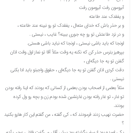
آبرومون رفت آبرومون رفت
و یفقدک عند طاعته
و بر حذر باش که خدای متعال ، یفقدک تو رو نبینه عند طاعته ،
و در نزد طاعتش تو رو چه جوری ببینه؟ غایب ، نیستی .
اونجا که باید باشی نیستی ، اونجا که نباید باشی هستی.
بپرهیز بترس حذر کن که نکنه یه وقت مثلاً آقا تو نماز اول وقت اذان
گفتن تو یه جا دیگه‌ای ،
دقت کردی اذان گفتن تو یه جا دیگه‌ای ، حقوق واجبتو باید ادا بکنی
نیستی .
مثلاً بعضی از اصحاب بودن بعضی از کسانی که بودند که اینا رفته بودن
تو غار ، تو غار رفته بودن غارنشین شده بودم زن و بچه رو ول کرده
بودند.
حضرت نهیب زدند فرمودند که ، کی گفته ، من گفتم این کار هارو بکنید
؟
یکی اومده بود از سفر برگشته بود پیش آقا ، می‌گفت فلانی عجب آدم