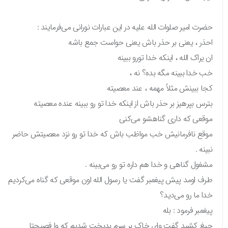
حضرت امیر صلوات الله علیه در این عبارات نورانی می‌فرمایند :
احذر ، یعنی بر حذر باش یعنی حواست جمع باشه
ان یراک الله ، اینکه خدا تورو ببینه
خب خدا ببینه مگه بده؟ نه ،
کجا ببینش مثلاً مهمه ، عند معصیته
بترس بپرهیز بر حذر باش از اینکه خدا تو رو ببینه عنده معصیته
موقعی که داری گناهشو می‌کنی
موقع نافرمانیش خب مواظب باش که خدا تو رو نزد معصیتش حاضر
نبینه .
مشغول گناهی و خدا هم داره تو رو می‌بینه .
طرف اومد پیش پیغمبر گفت یا رسول الله اون موقعی که گناه می‌کردیم
خدا ما رو می‌دید؟
پیغمبر فرمود : بله
جیغ کشید گفت وای خاک بر سرم بدبخت شدیم که وا فصیحتا