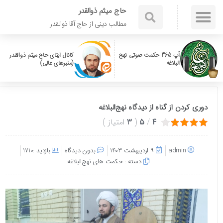
حاج میثم ذوالقدر
مطالب دینی از حاج آقا ذوالقدر
اَپ 365 حکمت صوتی نهج
کانال ایتای حاج میثم ذوالقدر
البلاغه
(منبرهای عالی)
دوری کردن از گناه از دیدگاه نهج‌البلاغه
4
/
5
(
3
امتیاز
)
admin
۹ اردیبهشت ۱۴۰۳
بدون دیدگاه
بازدید :1710
دسته :
حکمت های نهج‌البلاغه