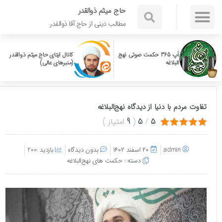
حاج میثم ذوالقدر
مطالب دینی از حاج آقا ذوالقدر
اَپ 365 حکمت صوتی نهج
کانال ایتای حاج میثم ذوالقدر
البلاغه
(منبرهای عالی)
تفاوت مردم با دنیا از دیدگاه نهج‌البلاغه
5
/
5
(
9
امتیاز
)
admin
۲۰ اسفند ۱۴۰۲
بدون دیدگاه
بازدید :200
دسته :
حکمت های نهج‌البلاغه