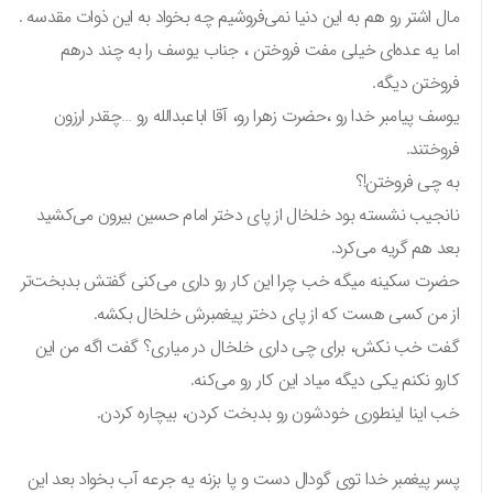
مال اشتر رو هم به این دنیا نمی‌فروشیم چه بخواد به این ذوات مقدسه .
اما یه عده‌ای خیلی مفت فروختن ، جناب یوسف را به چند درهم
فروختن دیگه.
یوسف پیامبر خدا رو ،حضرت زهرا رو، آقا اباعبدالله رو …چقدر ارزون
فروختند.
به چی فروختن!؟
نانجیب نشسته بود خلخال از پای دختر امام حسین بیرون می‌کشید
بعد هم گریه می‌کرد.
حضرت سکینه میگه خب چرا این کار رو داری می‌کنی گفتش بدبخت‌تر
از من کسی هست که از پای دختر پیغمبرش خلخال بکشه.
گفت خب نکش، برای چی داری خلخال در میاری؟ گفت اگه من این
کارو نکنم یکی دیگه میاد این کار رو می‌کنه.
خب اینا اینطوری خودشون رو بدبخت کردن، بیچاره کردن.
پسر پیغمبر خدا توی گودال دست و پا بزنه یه جرعه آب بخواد بعد این