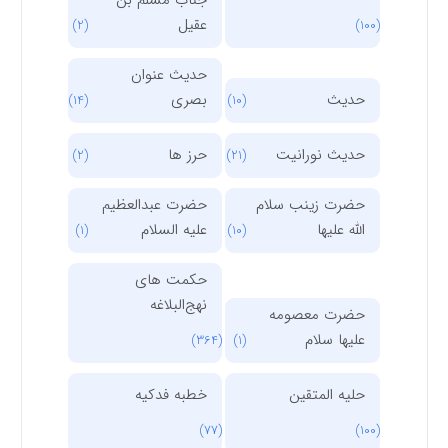
جناب مسلم بن
عقیل
(2)
(100)
حدیث عنوان
حدیث
بصری
(14)
(10)
حدیث نورانیت
حرز ها
(2)
(21)
حضرت زینب سلام
حضرت عبدالعظیم
الله علیها
علیه السلام
(1)
(10)
حکمت های
نهج‌البلاغه
حضرت معصومه
علیها سلام
(364)
(1)
حلیه المتقین
خطبه فدکیه
(77)
(100)