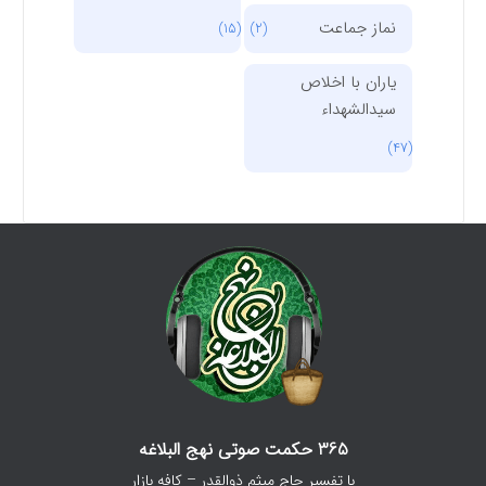
نماز جماعت
(15)
(2)
یاران با اخلاص
سیدالشهداء
(47)
365 حکمت صوتی نهج البلاغه
با تفسیر حاج میثم ذوالقدر – کافه بازار