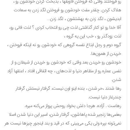
رو فروختند وقتی که فروختن فاوبقها ، بدبخت کردن خودشون رو ،
هلاک کردن. چقدر مفت خودشون رو فروختن لگد زدن به سعادت
ابدیشون ، لگد زدن به بهشتشون ، لگد زدن…
آقا خدا رو تو کنار گذاشتی لذت چی رو انتخاب کردی ؟ لذت فانی رو،
لذت زودگذر رو ، خب این یه گروه ،
گروه دوم و رجل ابتاع نفسه گروهی که خودشون رو نه اینکه فروختن ،
خریدن از همون‌ها.
خودشون رو خریدن بعد وقتی که خودشون رو خریدن از شیطان و از
نفس عماره رو از مظاهر دنیا و لذت‌های ، چه اتفاقی افتاد ، اعتقها آزاد
شدن.
رها شدند ،حر شدن ، بنده اینو اون نیست، گرفتار نیستش گرفتار
چندرغاز دنیا نیست.
رهاست . آزاده. هرجا دلش بخواد روحش پرواز می‌کنه میره.
بعضی‌ها زنجیر شده پاهاشون، گرفتار شدن، اسیر این دنیا شدن اصلا
نمی‌تونه بپره ولی یکی می‌بینی که در قید و بند اینجور چیزها نیست هر