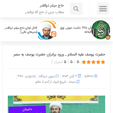
حاج میثم ذوالقدر
مطالب دینی از حاج آقا ذوالقدر
اَپ 365 حکمت صوتی نهج
کانال ایتای حاج میثم ذوالقدر
البلاغه
(منبرهای عالی)
حضرت یوسف علیه السلام _ ورود برادران حضرت یوسف به مصر
5
/
5
(
5
امتیاز
)
admin
۹ آبان ۱۴۰۳
بدون دیدگاه
بازدید :376
دسته :
تاریخ انبیاء از آدم تا خاتم