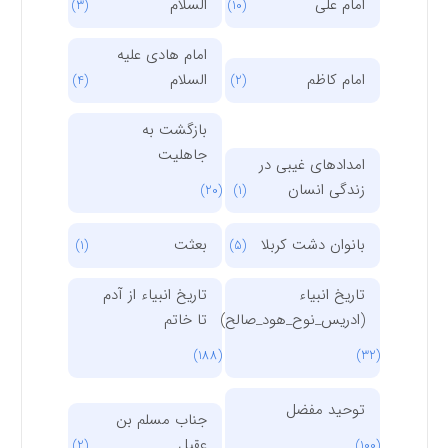
امام علی
السلام
(3)
(10)
امام هادی علیه
امام کاظم
السلام
(4)
(2)
بازگشت به
جاهلیت
امدادهای غیبی در
زندگی انسان
(20)
(1)
بانوان دشت کربلا
بعثت
(1)
(5)
تاریخ انبیاء
تاریخ انبیاء از آدم
(ادریس_نوح_هود_صالح)
تا خاتم
(188)
(32)
توحید مفضل
جناب مسلم بن
عقیل
(2)
(100)