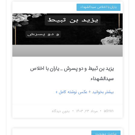
یاران با اخلاص سیدالشهداء
یزید بن ثبیط و دو پسرش _ یاران با اخلاص
سیدالشهداء
بیشتر بخوانید + عکس نوشته کامل »
admin
مرداد ۲۳, ۱۴۰۳
بدون دیدگاه
مباحث مهدویت