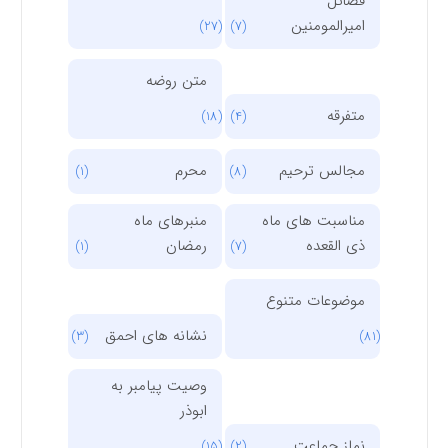
فضائل
امیرالمومنین
(27)
(7)
متن روضه
متفرقه
(18)
(4)
مجالس ترحیم
محرم
(1)
(8)
مناسبت های ماه
منبرهای ماه
ذی القعده
رمضان
(1)
(7)
موضوعات متنوع
نشانه های احمق
(3)
(81)
وصیت پیامبر به
ابوذر
نماز جماعت
(15)
(2)