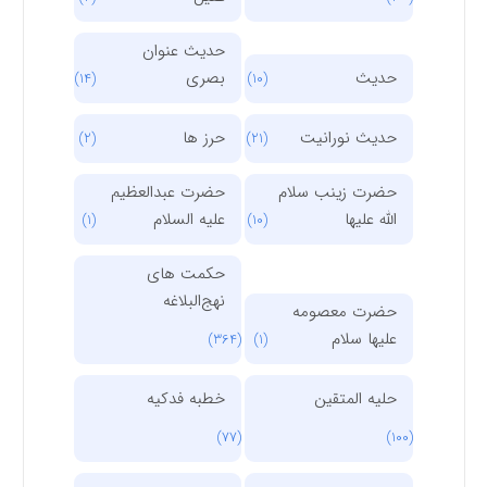
حدیث عنوان
حدیث
بصری
(14)
(10)
حدیث نورانیت
حرز ها
(2)
(21)
حضرت زینب سلام
حضرت عبدالعظیم
الله علیها
علیه السلام
(1)
(10)
حکمت های
نهج‌البلاغه
حضرت معصومه
علیها سلام
(364)
(1)
حلیه المتقین
خطبه فدکیه
(77)
(100)