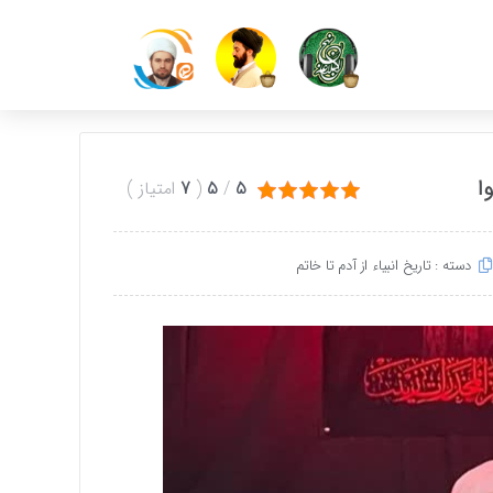
ا
5
/
5
(
7
امتیاز
)
دسته :
تاریخ انبیاء از آدم تا خاتم