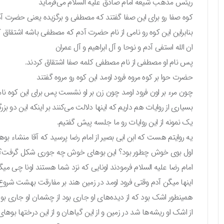
ریئس مذهب شیعه امام صادق علیه السلام می‌فرماید
کوه صفا رو برای این صفا گفتند که مصطفی و برگزیده یعنی حضرت آدم
بنابراین این کوه رو نامی از نام حضرت آدم که مصطفی باشه اشتقاق
ان الله استفی آدم و نوحا و آل ابراهیم و آل عمران
پس نام او مصطفی از نام مصطفی کلمه صفا اشتقاق کردند.
حضرت حوا بر کوه مروه فرود اومد این کوه رو مروه گفتند
چون مرء بر اون فرود اومد چون زن بر او نشست پس برای این کوه نامی
بسیاری از روایات هم داریم که اینها دلالت می‌کنند بر اینکه این دو بزر
یک نمونه از این روایات رو‌ ما جلسه پیش گفتیم.
یه روایتم هست که ابن ابی بصیر از امام رضا پرسید که آقا منشاء
اول بوی خوش چطور بود؟ این بوهای خوش چه جوری شکل گرفت؟
امام رضا علیه السلام فرمودند اونایی که نزد شما هستند اونا چی میگن
اینها میگن آدم وقتی فرود اومد در زمین هند بر مفارقت بهشت شروع 
همینطور اشک بود که از دیده‌های او جاری بود از چشمان او جاری بو
از اشک او ریشه‌ها شد در زمین و از این گیاهان و از این درختها بو