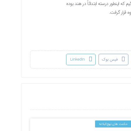
م که اینطور درسته ابتدائاً در هند بوده
ه قرار گرفت.
فیس بوک
LinkedIn
حکمت های نهج‌البلاغه