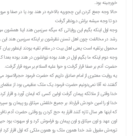
خورجینه بود.
حالا وجه جمع کردن این چجوریه بالاخره در هند بود یا در صفا و مرو
دو تا وجه میشه براش درونظر گرفت
وجه اول اینکه بگیم این روایاتی که میگه سرزمین هند اینا همشون م
رشد در مخالفت چون اهل تسنن نظرشون بر اینکه سرزمین هند این رو
محمول برتقیه است یعنی اهل بیت در مقام تقیه بودند اینطور بیان کر
وجه دوم اینکه ما بگیم اول در هند بوده نزولشون در هند بوده بعدا ک
حضرت آدم بر صفا قرار گرفت و حوا علیه السلام بر مروه قرار گرفت.
یه روایت معتبری از امام صادق داریم که حضرت فرمود حجرالاسود می
گفتند نه آقا نمی‌دونیم حضرت فرمود یک ملک عظیمی بود از عظمای
خدا وقتی از ملائکه پیمان گرفت اولین کسی که ایمان آورد و اقرار کر
خدا او را امین خودش قرارداد بر جمیع خلقش میثاق رو پیمان رو سپر
که اینها هر سال تازه کنند اقرار به حج کردن رو وقتی حضرت آدم ناف
اون عهد و اون میثاق و اون پیمان رو فراموش کرد و او مبهوت بود حیر
توبه‌ش مقبول شد خدا همون ملک رو همون ملکی که اول اقرار کرد این