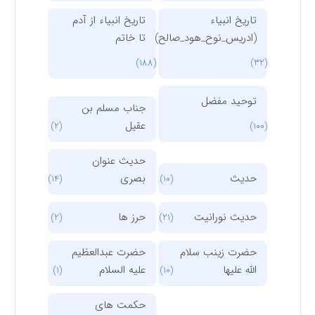
تاریخ انبیاء
تاریخ انبیاء از آدم
(ادریس_نوح_هود_صالح)
تا خاتم
(188)
(32)
توحید مفضل
جناب مسلم بن
عقیل
(2)
(100)
حدیث عنوان
حدیث
بصری
(14)
(10)
حدیث نورانیت
حرز ها
(2)
(21)
حضرت زینب سلام
حضرت عبدالعظیم
الله علیها
علیه السلام
(1)
(10)
حکمت های