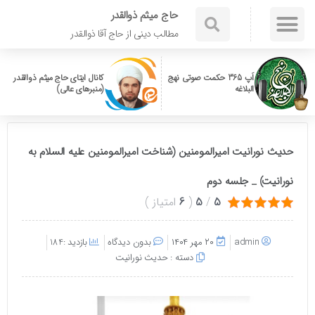
حاج میثم ذوالقدر
مطالب دینی از حاج آقا ذوالقدر
اَپ 365 حکمت صوتی نهج
کانال ایتای حاج میثم ذوالقدر
البلاغه
(منبرهای عالی)
حدیث نورانیت امیرالمومنین (شناخت امیرالمومنین علیه السلام به
نورانیت) _ جلسه دوم
5
/
5
(
6
امتیاز
)
admin
۲۰ مهر ۱۴۰۴
بدون دیدگاه
بازدید :184
دسته :
حدیث نورانیت