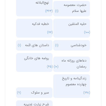
نهج‌البلاغه
حضرت معصومه
علیها سلام
(364)
(1)
حلیه المتقین
خطبه فدکیه
(77)
(100)
خودشناسی
داستان های ائمه
(1)
(1)
روضه های خانگی
دعاهای روزانه ماه
رمضان
(45)
(10)
زندگینامه و تاریخ
چهارده معصوم
سیر و سلوک
(9)
(148)
شرح زیارت غدیریه