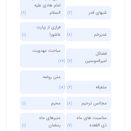
امام هادی علیه
شبهای قدر
السلام
(9)
(2)
فرازی از زیارت
غدیرخم
عاشورا
(1)
(8)
مباحث مهدویت
فضائل
امیرالمومنین
(27)
(7)
متن روضه
متفرقه
(18)
(4)
مجالس ترحیم
محرم
(1)
(8)
مناسبت های ماه
منبرهای ماه
ذی القعده
رمضان
(1)
(7)