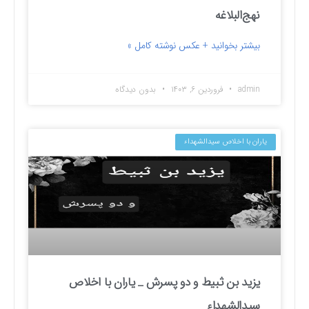
نهج‌البلاغه
بیشتر بخوانید + عکس نوشته کامل »
admin
فروردین ۶, ۱۴۰۳
بدون دیدگاه
یاران با اخلاص سیدالشهداء
یزید بن ثبیط و دو پسرش _ یاران با اخلاص
سیدالشهداء