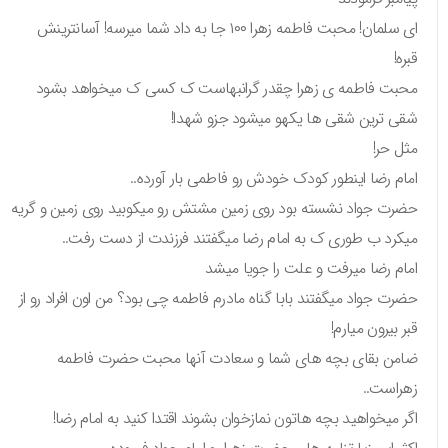
ای سلمان! محبت فاطمه زهرا ۱۰۰ جا به داد شما میرسه! آسانترینش
قبره!
محبت فاطمه ی زهرا چقدر گرانبهاست ک کسی ک میخواهد بشود
شقی ترین شقی ها یکهو میشود جزو شهدا!
مثل حر!
امام رضا اینطور کودک خودش رو فاطمی بار آورده..
حضرت جواد نشسته بود روی زمین مشتش رو میکوبید روی زمین و گریه
میکرد ب طوری ک به امام رضا میگفتند فرزندت از دست رفت..
امام رضا میرفت و علت را جویا میشد
حضرت جواد میگفتند بابا گناه مادرم فاطمه چی بود؟ من اون افراد رو از
قبر بیرون میارم!
ضامن بقای بچه های شما و سعادت آنها محبت حضرت فاطمه
زهراست..
اگر میخواهید بچه هاتون نمازخوان بشوند اقتدا کنید به امام رضا!