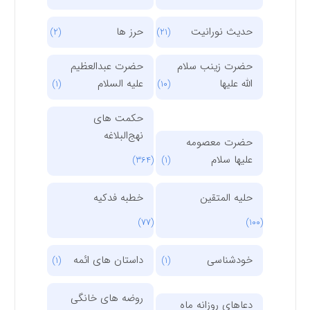
حدیث نورانیت
حرز ها
(2)
(21)
حضرت زینب سلام
حضرت عبدالعظیم
الله علیها
علیه السلام
(1)
(10)
حکمت های
نهج‌البلاغه
حضرت معصومه
علیها سلام
(364)
(1)
حلیه المتقین
خطبه فدکیه
(77)
(100)
خودشناسی
داستان های ائمه
(1)
(1)
روضه های خانگی
دعاهای روزانه ماه