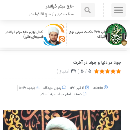
حاج میثم ذوالقدر
مطالب دینی از حاج آقا ذوالقدر
اَپ 365 حکمت صوتی نهج
کانال ایتای حاج میثم ذوالقدر
البلاغه
(منبرهای عالی)
جواد در دنیا و جواد در آخرت
5
/
5
(
37
امتیاز
)
admin
۱۱ تیر ۱۴۰۱
بدون دیدگاه
بازدید :504
دسته :
امام جواد علیه السلام