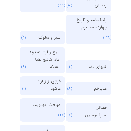
رمضان
(45)
(10)
زندگینامه و تاریخ
چهارده معصوم
سیر و سلوک
(9)
(148)
شرح زیارت غدیریه
امام هادی علیه
شبهای قدر
السلام
(9)
(2)
فرازی از زیارت
غدیرخم
عاشورا
(1)
(8)
مباحث مهدویت
فضائل
امیرالمومنین
(27)
(7)
متن روضه