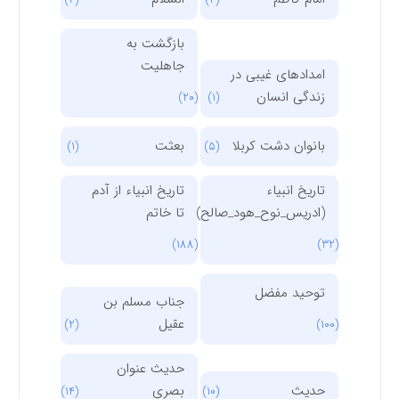
بازگشت به
جاهلیت
امدادهای غیبی در
زندگی انسان
(20)
(1)
بانوان دشت کربلا
بعثت
(1)
(5)
تاریخ انبیاء
تاریخ انبیاء از آدم
(ادریس_نوح_هود_صالح)
تا خاتم
(188)
(32)
توحید مفضل
جناب مسلم بن
عقیل
(2)
(100)
حدیث عنوان
حدیث
بصری
(14)
(10)