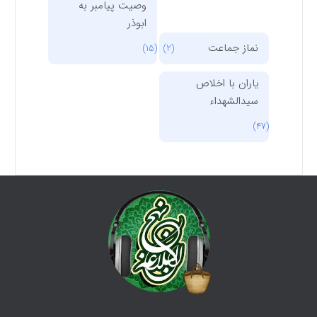
وصیت پیامبر به
ابوذر
نماز جماعت
(15)
(2)
یاران با اخلاص
سیدالشهداء
(47)