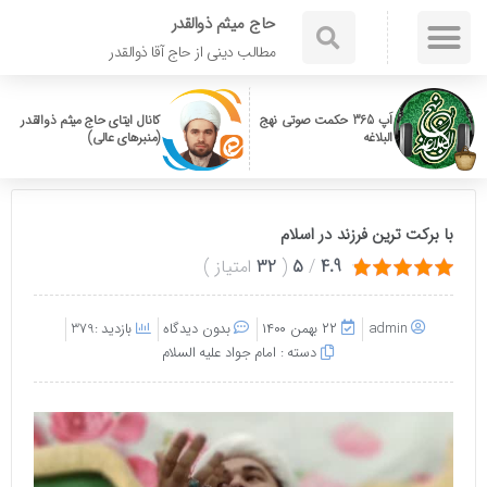
حاج میثم ذوالقدر
مطالب دینی از حاج آقا ذوالقدر
اَپ 365 حکمت صوتی نهج
کانال ایتای حاج میثم ذوالقدر
البلاغه
(منبرهای عالی)
با برکت ترین فرزند در اسلام
4.9
/
5
(
32
امتیاز
)
admin
۲۲ بهمن ۱۴۰۰
بدون دیدگاه
بازدید :379
دسته :
امام جواد علیه السلام