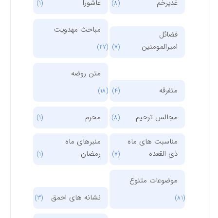
غدیرخم
عاشورا
(1)
(8)
مباحث مهدویت
فضائل
امیرالمومنین
(27)
(7)
متن روضه
متفرقه
(18)
(4)
مجالس ترحیم
محرم
(1)
(8)
مناسبت های ماه
منبرهای ماه
ذی القعده
رمضان
(1)
(7)
موضوعات متنوع
نشانه های احمق
(3)
(81)