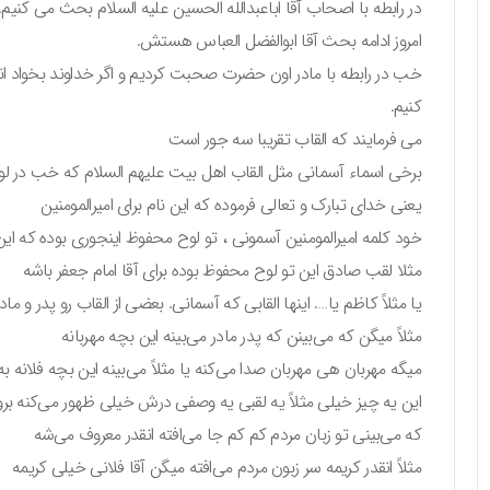
در رابطه با اصحاب آقا اباعبدالله الحسین علیه السلام بحث می کنیم.
امروز ادامه بحث آقا ابوالفضل العباس هستش.
خب در رابطه با مادر اون حضرت صحبت کردیم و اگر خداوند بخواد انشا
کنیم.
می فرمایند که القاب تقریبا سه جور است
برخی اسماء آسمانی مثل القاب اهل بیت علیهم السلام که خب در 
یعنی خدای تبارک و تعالی فرموده که این نام برای امیرالمومنین
خود کلمه امیرالمومنین آسمونی ، تو لوح محفوظ اینجوری بوده که این 
مثلا لقب صادق این تو لوح محفوظ بوده برای آقا امام جعفر باشه
یا مثلاً کاظم یا…. اینها القابی که آسمانی. بعضی از القاب رو پدر و م
مثلاً میگن که می‌بینن که پدر مادر می‌بینه این بچه مهربانه
میگه مهربان هی مهربان صدا می‌کنه یا مثلاً می‌بینه این بچه فلانه ب
این یه چیز خیلی مثلاً یه لقبی یه وصفی درش خیلی ظهور می‌کنه برو
که می‌بینی تو زبان مردم کم کم جا می‌افته انقدر معروف می‌شه
مثلاً انقدر کریمه سر زبون مردم می‌افته میگن آقا فلانی خیلی کریمه