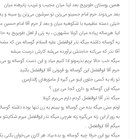
همین روستای طویریج بعد اینا میان عجیب و غریب پابرهنه میان
بعد می‌دوند حرم امام حسینو می‌زنن تو سرشون می‌زنن رو سینه و
خیلی دسته عظیمیه با شکوهیه میان و بعد از حرم آقا امام حسین میر
اینا هررساله پیاده میان کربلا مشهورن ، یه زنی از اهل طویریج یه ح
یه گوساله داشته میگه نذر ابوالفضل علیه السلام گوساله من که مش
آقا نذر که می‌کنه حاجتش برآورده می‌شه کارش درست میشه
میگه خب حالا بریم نذرمونو ادا کنیم میاد و این دست گوساله رو می‌گیر
حرم آقا ابوالفضل این گوساله رو قربونی آقا ابوالفضل بکنید
تو راه یه کسی جلوی اینو می گیره از مامورهای ژاندارمری
میگه این گوساله رو داری کجا می بری ؟
میگه نذر آقا ابوالفضل کردم دارم می‌برم کربلا
اونم سنی میگه بده من گوساله رو ببینم یه زن تنها بوده داشته گوساله
به زور از این زنه می‌گیره زنه هرچی میگه نذر ابوالفضل میرم شکایتتو م
میگم آقا ابوالفضل …
میگه برو این حرفا چیه گوساله رو بده بیاد هر کاری می‌خوای بکنی ب