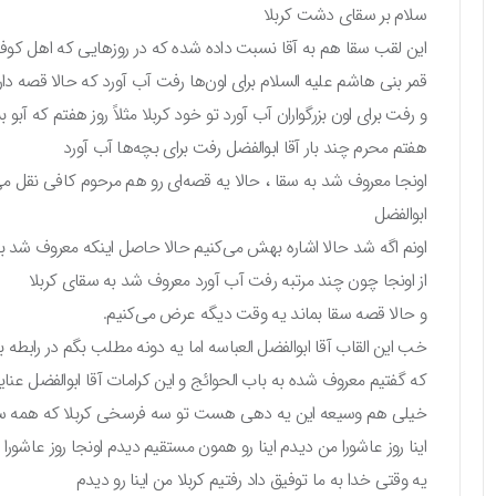
سلام بر سقای دشت کربلا
این لقب سقا هم به آقا نسبت داده شده که در روزهایی که اهل کوف
قمر بنی هاشم علیه السلام برای اون‌ها رفت آب آورد که حالا قصه داره
و رفت برای اون بزرگواران آب آورد تو خود کربلا مثلاً روز هفتم که آبو 
هفتم محرم چند بار آقا ابوالفضل رفت برای بچه‌ها آب آورد
اونجا معروف شد به سقا ، حالا یه قصه‌ای رو هم مرحوم کافی نقل می
ابوالفضل
اونم اگه شد حالا اشاره بهش می‌کنیم حالا حاصل اینکه معروف شد به
از اونجا چون چند مرتبه رفت آب آورد معروف شد به سقای کربلا
و حالا قصه سقا بماند یه وقت دیگه عرض می‌کنیم.
خب این القاب آقا ابوالفضل العباسه اما یه دونه مطلب بگم در رابطه 
که گفتیم معروف شده به باب الحوائج و این کرامات آقا ابوالفضل عنای
خیلی هم وسیعه این یه دهی هست تو سه فرسخی کربلا که همه س
اینا روز عاشورا من دیدم اینا رو همون مستقیم دیدم اونجا روز عاشورا
یه وقتی خدا به ما توفیق داد رفتیم کربلا من اینا رو دیدم