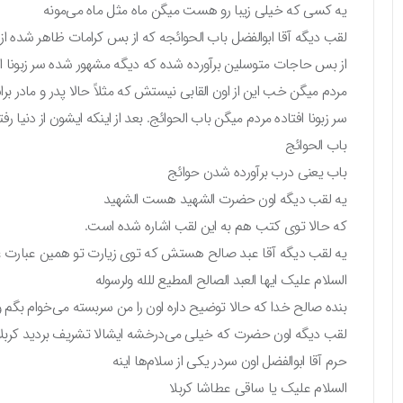
یه کسی که خیلی زیبا رو هست میگن ماه مثل ماه می‌مونه
لقب دیگه آقا ابوالفضل باب الحوائجه که از بس کرامات ظاهر شده از 
از بس حاجات متوسلین برآورده شده که دیگه مشهور شده سر زبونا اف
مردم میگن خب این از اون القابی نیستش که مثلاً حالا پدر و مادر ب
سر زبونا افتاده مردم میگن باب الحوائج. بعد از اینکه ایشون از دنی
باب الحوائج
باب یعنی درب برآورده شدن حوائج
یه لقب دیگه اون حضرت الشهید هست الشهید
که حالا توی کتب هم به این لقب اشاره شده است.
یه لقب دیگه آقا عبد صالح هستش که توی زیارت تو همین عبارت
السلام علیک ایها العبد الصالح المطیع للله ولرسوله
بنده صالح خدا که حالا توضیح داره اون را من سربسته می‌خوام بگم و
لقب دیگه اون حضرت که خیلی می‌درخشه ایشالا تشریف بردید کربلا 
حرم آقا ابوالفضل اون سردر یکی از سلام‌ها اینه
السلام علیک یا ساقی عطاشا کربلا