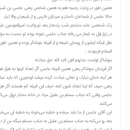
همین طور در زیارت رجبیه هم به همین شخص یعنی عابس بن شبیب
حالا عابس از شجاعان نامدار و سرداران فارس و از شیعیان والا تبار.
یک شخصی عابد متحجر شب زنده‌دار بعد تو ولایت امیرالمومنین علی ع
در تراز اول به شمار می رفته جناب عابس نمونه بوده تو محبت به مولا
نقل اینکه ایشون از روسای شیعه و از قبیله بنوشاکر بوده و همین طور
السلام فرمودند :
بنوشاکر لوتمت عدتهم الفن لابد الله حق عبادته
اگر فرزندان بنوشاکر یعنی همین قبیله عابس اگر تعداد اینها به هزار ن
هر آینه خدای تبارک و تعالی عبادت کرده میشد اونجوری که باید عب
یعنی حیف که اینا تعداد شون کمه حیف این قبیله کم هستند اگر هزا
عابس وقتی که جناب مسلم بن عقیل میاد در خانه مختار نزول می‌کنه
می‌کنند
این آقای عابس از جا بلند میشه و خطبه می‌خونه یه خطبه ای می‌
بعد رو می‌کنه به جناب مسلم بن عقیل به جناب مسلم میگه من از دل 
از اون کسانی هم نیستم که شما رو مغرور کنم مثلا ادعا کنم الکی مثل