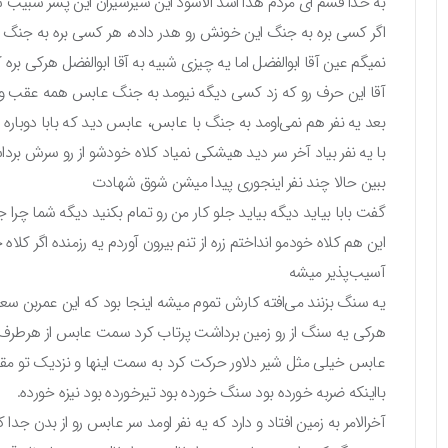
به خدا قسم ای مردم هذا اسد الاسود این شیرشیران این پسر شبیب ش
اگر کسی بره به جنگ این خونش رو هدر داده، هر کسی بره به جنگ 
نمیگم عین آقا ابوالفضل اما یه چیزی شبیه به آقا ابوالفضل هرکی بره
آقا این حرف رو که زد کسی دیگه نیومد به جنگ عابس همه عقب وای
بعد یه نفر هم نمی‌اومد به جنگ با عابس، عابس دید که بابا دوبار
با یه نفر بیاد آخر سر دید هیشکی نمیاد کلاه خودشو از رو سرش برد
ببین حالا چند نفر اینجوری پیدا میشن شوق شهادت
گفت بابا بیاید دیگه بیاید جلو کار من رو تمام بکنید دیگه شما چرا جل
این هم کلاه خودمو انداختم زره از تنم بیرون آوردم یه رزمنده اگر کلا
آسیب‌پذیر میشه
یه سنگ بزنند می‌افته کارش تموم میشه اینجا بود که این عمربن س
هرکی یه سنگ از رو زمین برداشت پرتاب کرد سمت عابس از هرطرف 
عابس خیلی مثل شیر دلاور حرکت کرد به سمت اینها و نزدیک تو مقتل 
بااینکه ضربه خورده بود سنگ خورده بود تیرخورده بود نیزه خورده.
آخرالامر به زمین افتاد و دارد که یه نفر اومد سر عابس رو از بدن جدا ک