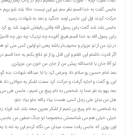
گفت نظرت چیه ؟ شوزب گفت من تصمیم دارم در رکاب پسر پیغمبر ب
عابس گفت به خدا قسم نظر منم غیر این نیست حالا بلند شو بریم خ
حرکت کردند اول این عابس اومد جنگید و بعد به شهادت رسید.
عابس بلند شد گفت یابن رسول الله وقتی رفیقش شهید شد رو کرد ب
یابن رسول الله به خدا قسم هیچ آفریده چه نزدیک چه دور چه فامیل چ
در نزد من از تو عزیزتر و محبوب‌تر باشه یعنی تو اولین کس منی 
اگر قدرت داشتم این ظلم و این قتل رو از تو دفع بکنم به خدا قسم د
تو آقا جان یا اباعبدالله پیش من از جان من خون من عزیزتری
بعد امام حسین رو سلام داد وعرض کرد یا ابا عبدالله شهادت بده گوا
این رو گفت و اجازه گرفت و حرکت کرد سمت لشکر یه جولانی داد 
بعد یهو یه نفر صدا زد شخصی به نام ربیع بن تمیم ، عابس هی می‌
هل من مبارز علی رجل کسی هست بیاد یالله جلو بیاد جلو.
یه شخصی به نام ربیع بن تمیم از لشکر عمربن سعد بلند شد فری
خیلی خیلی هم می‌ شناسمش مخصوصا تو جنگ صفین من عابس رو
اون روزی که عابس رفت سمت میدان من نگاه کردم این یه تنه با ی