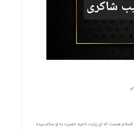
م
ه السلام هست که تو زیارت ناحیه حضرت به او سلام میده