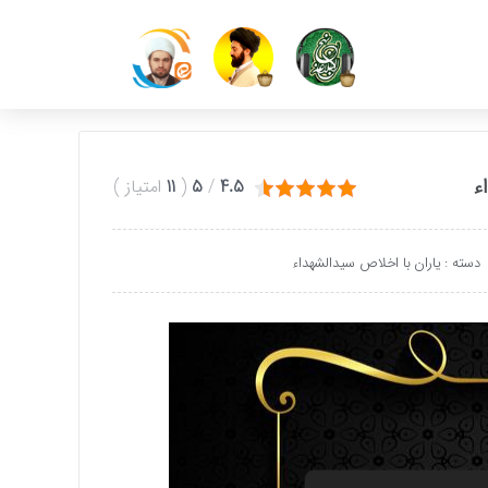
ء
4.5
/
5
(
11
امتیاز
)
دسته :
یاران با اخلاص سیدالشهداء