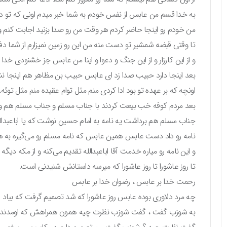
به خدا قسم من عابس از نفس خودم به شما خبر میدم اونی که تو دل
من خودم رو اینجا حاضر کردم هر وقت من رو صدا بزنید اجابت کنم 
تا وقتی قبضه شمشیر تو دست منه من این رو زمین نمیزارم از شما دف
و از این کارزار و از این جنگ و دعوا و اینا من عابس جز خشنودی خ
بعد اینجا دارد حبیب صدا زد ای عابس حبیب بن مظاهر هم اینجا 
اونچه که بر عهده تو بود ادا کردی منم مثل توام عقیده منم مثل توئه.
بعد مردم کوفه خب بیعت کردند با جناب مسلم و جناب مسلم هم وقتی
جناب مسلم هم برداشت یه نامه به امام حسین نوشت که یا اباعبدا
نامه رو داد دست عابس همین عابس که نامه مسلم رو می‌گیره به
و این نامه رو میاره خدمت آقا اباعبدالله تقدیم می‌کنه و از مکه د
تا روز عاشورا تا روز عاشورا که میرسه داستانش شنیدنی است.
رحمت خدا بر عابس ، رضوان خدا بر عابس
چه مرد دلاوری بوده عابس روز عاشورا که شد تصمیم گرفت که بیا
به شوزب گفت ، گفت شوزب نظرت چیه همون همراهش که اومدند ب