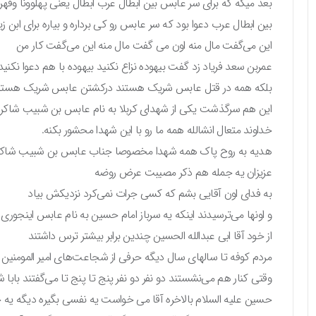
بعد میگه که برای سر عابس بین ابطال عرب ابطال یعنی پهلوونا وقه
بین ابطال عرب دعوا بود که سر عابس رو کی برداره و بیاره برای ابن زی
این می‌گفت مال منه اون می گفت مال منه این می‌گفت کار من
عمربن سعد فریاد زد گفت بیهوده نزاع نکنید بیهوده با هم دعوا نکن
بلکه همه در قتل عابس شریک هستند درکشتن عابس شریک هستن
این هم سرگذشت یکی از شهدای کربلا به نام عابس بن شبیب شاکر
خداوند متعال انشالله همه ما رو با این شهدا محشور بکنه.
هدیه به روح پاک همه شهدا مخصوصا جناب عابس بن شبیب شاکر
عزیزان یه جمله هم ذکر مصیبت عرض روضه
به فدای اون آقایی بشم که کسی جرات نمی‌کرد نزدیکش بیاد
و اونها می‌ترسیدند اینکه یه سرباز امام حسین به نام عابس اینجور
از خود آقا ابی عبدالله الحسین چندین برابر بیشتر ترس داشتند
مردم کوفه تا سالهای سال دیگه حرفی از شجاعت‌های امیر المومنین ن
وقتی کنار هم می‌نشستند دو نفر دو نفر پنج تا پنج تا می‌گفتند باب
حسین علیه السلام بالاخره آقا می خواست یه نفسی بگیره دیگه یه ج