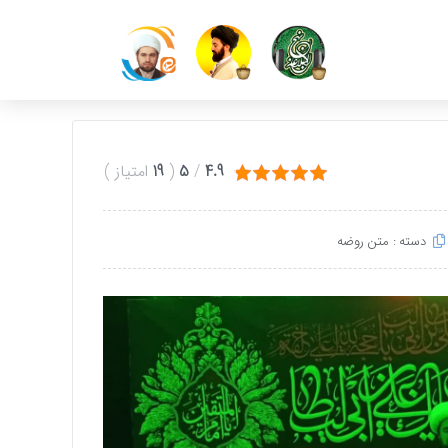
4.9
/
5
(
19
امتیاز
)
دسته :
متن روضه