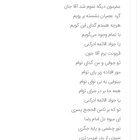
عمرمون دیگه تموم شد آقا جان
گرد عصیان نشسته بر رویم
هرچه هستم گدای این کویم
با تمام وجود می‌گویم
یا جواد الائمه ادرکنی
قربونت برم آقا جون
تو جوابی و من گدای توام
مور افتاده زیر پای توام
بینوایی به نی نوای توام
همه جا بر در سرای توام
یا جواد الائمه ادرکنی
تو که بر ثامن الحجج پسری
ای میوه دل امام رضا
نور چشمی و پاره جگری
سیدی از پدر غریب‌ تری