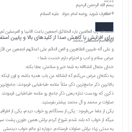
00:00
بسم الله الرحمن الرحیم
00:00
? مشرف شوید روضه امام جواد علیه السلام
الحمدلله رب العالمین بارء الخلائق اجمعین باعث الانبیا و المرسلین ثم 
برای افزایش یا کاهش صدا از کلیدهای بالا و پایین استفاد
ابوالقاسم مصطفی محمد
و علی آله طیبین الطاهرین و العن الدائم علی اعدائهم اجمعین من الآن
عرض سلام و ادب و احترام دارم خدمت شما ؛
خدای متعال انشاالله به شما خیر و سلامتی عطا بکنه.
یه نکته‌ای عرض می‌کنم که انشالله من باب هدیه باشه، و اون اینکه ب
بالاترین ذکر جامع‌ترین ذکر، مثلاً علامه طباطبایی فرمودند: جامع‌
ذکری که رودست نداره یعنی ذکر جامع رو علامه طباطبایی فرمودند
صلوات بر محمد و آل محمد بیشتر بفرستید.
یکی از علما می‌فرمود : یکی از بستگانم رو خواب دیدم، یکی از اطر
میگه از خواب که بلند شدم شروع کردم براش همین طوری پشت سر
یه مدتی زیاد براش صلوات فرستادم. دوباره تو عالم خواب دیدمش