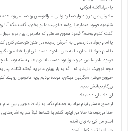
یا جوادالائمه ادرکنی
مادرش بین در و دیوار صدا زد وقتی امیرالمومنین رو صدا می‌زد، همه 
شنیدید فرمود عبدالزهراا روضه طفولیت ما رو بخون، گفت مگه آقا رو
گفت کدوم روضه؟ فرمود همون ساعتی که مادرمون بین در و دیوار …
یا امام جواد ماه رمضون به آخرش رسیده من هنوز نتونستم کاری کنم م
یا امام جواد آقا جان بیا به جان مادرت دست این از پا افتاده رو بگیر، 
فرمود مادر ما بین در و دیوار بود دست بابامون علی بسته بود، ما ب
بچه کوچیک دارید یا نه ..اگه یه بار ببینن مادر یه گوشه افتاده. پدر ی
حیرون میشن سرگردون میشن، مونده بودیم بریم مادرمون رو بلند کنیم
روزگار نجاتش بدیم.
ای داد ، ای داد بیداد
از صبح همش نیتم میاد یه جمله‌ام بگم، یه ارتباط عجیبی بین امام
خدا می‌دونه‌ها حالا من اینجا گفتم برا شماها قبلاً هم یه اشاره‌هایی
اصغر من کی به زبان آمده
حرمله با تیر و کمان آمده