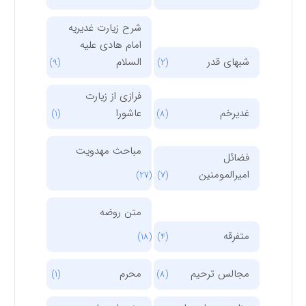
شرح زیارت غدیریه
امام هادی علیه
شبهای قدر
السلام
(9)
(2)
فرازی از زیارت
غدیرخم
عاشورا
(1)
(8)
مباحث مهدویت
فضائل
امیرالمومنین
(27)
(7)
متن روضه
متفرقه
(18)
(4)
مجالس ترحیم
محرم
(1)
(8)