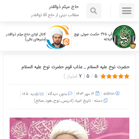
حاج میثم ذوالقدر
مطالب دینی از حاج آقا ذوالقدر
اَپ 365 حکمت صوتی نهج
کانال ایتای حاج میثم ذوالقدر
البلاغه
(منبرهای عالی)
حضرت نوح علیه السلام _ عذاب قوم حضرت نوح علیه السلام
5
/
5
(
7
امتیاز
)
admin
۱۶ مهر ۱۴۰۳
بدون دیدگاه
بازدید :185
دسته :
تاریخ انبیاء (ادریس_نوح_هود_صالح)