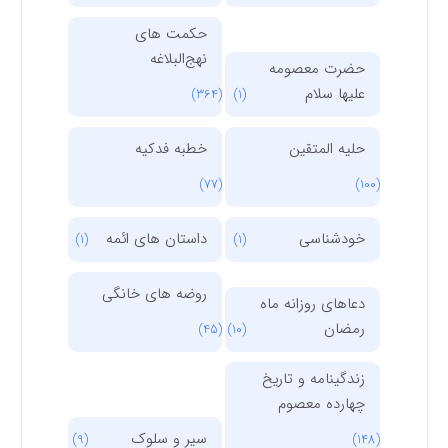
حکمت های
نهج‌البلاغه
حضرت معصومه
علیها سلام
(364)
(1)
حلیه المتقین
خطبه فدکیه
(77)
(100)
خودشناسی
داستان های ائمه
(1)
(1)
روضه های خانگی
دعاهای روزانه ماه
رمضان
(45)
(10)
زندگینامه و تاریخ
چهارده معصوم
سیر و سلوک
(9)
(148)