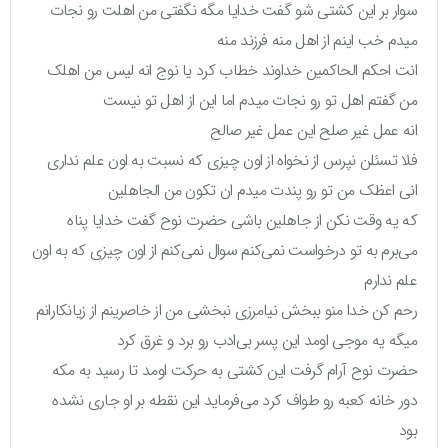
سوار بر این کشتی شو گفت خدایا مگه نگفتی من اهلت رو نجات
میدم خب اینم از اهل منه فرزند منه
انت احکم الحاکمین خداوند خطاب کرد یا نوج انه لیس من اهلک
من گفتم اهل تو رو نجات میدم اما این از اهل تو نیست
انه عمل غیر صلح این عمل غیر صالح
فلا تسئلن نپرس از نخواه از اون چیزی که نسبت به اون علم نداری
انی اعظک من تو رو پندت میدم ان تکون من الجاهلین
که یه وقت نکن از جاهلین باشی حضرت نوح گفت خدایا پناه
می‌برم به تو درخواست نمی‌کنم سوال نمی‌کنم از اون چیزی که به اون
علم ندارم
رحم کن خدا منو ببخش نیامرزی نبخشی من از خاصرینم از زیانکارانم
میگه یه موجی اومد این پسر بی‌ادب رو برد و غرق کرد
حضرت نوح آرام گرفت این کشتی به حرکت اومد تا رسید به مکه
دور خانه کعبه رو طواف کرد می‌فرماید این نقطه بر او جاری نشده
بود