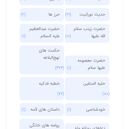
حدیث نورانیت
حرز ها
(2)
(21)
حضرت زینب سلام
حضرت عبدالعظیم
الله علیها
علیه السلام
(1)
(10)
حکمت های
نهج‌البلاغه
حضرت معصومه
علیها سلام
(364)
(1)
حلیه المتقین
خطبه فدکیه
(77)
(100)
خودشناسی
داستان های ائمه
(1)
(1)
روضه های خانگی
دعاهای روزانه ماه