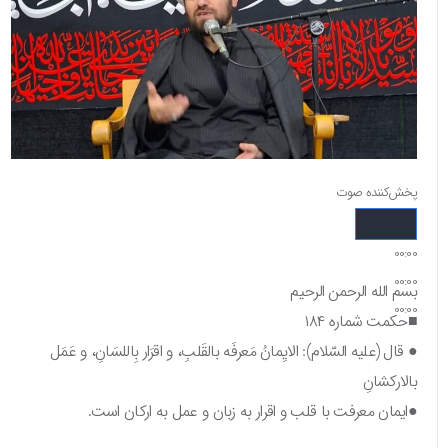
پخش‌کننده صوت
00:00
00:00
بسم الله الرحمن الرحیم
00:00
■حکمت شماره ۱۸۴
● قال (علیه السّلام): الایِمانُ مَعرفَه بالقَلبِ، و اقرَار بِاللسَانِ، و عَمَل
بالارکشانِ
●ایمان معرفت با قلب و اقرار به زبان و عمل به ارکان است.