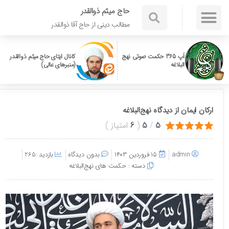
حاج میثم ذوالقدر
مطالب دینی از حاج آقا ذوالقدر
اَپ 365 حکمت صوتی نهج
کانال ایتای حاج میثم ذوالقدر
البلاغه
(منبرهای عالی)
ارکان ایمان از دیدگاه نهج‌البلاغه
5
/
5
(
6
امتیاز
)
admin
۱۵ فروردین ۱۴۰۳
بدون دیدگاه
بازدید :265
دسته :
حکمت های نهج‌البلاغه