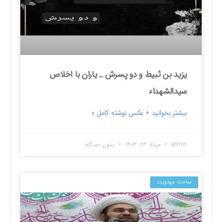
یزید بن ثبیط و دو پسرش _ یاران با اخلاص
سیدالشهداء
بیشتر بخوانید + عکس نوشته کامل »
admin
مرداد ۲۳, ۱۴۰۳
بدون دیدگاه
مباحث مهدویت