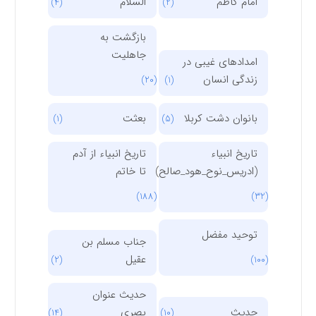
امام کاظم
السلام
(4)
(2)
بازگشت به
جاهلیت
امدادهای غیبی در
زندگی انسان
(20)
(1)
بانوان دشت کربلا
بعثت
(1)
(5)
تاریخ انبیاء
تاریخ انبیاء از آدم
(ادریس_نوح_هود_صالح)
تا خاتم
(188)
(32)
توحید مفضل
جناب مسلم بن
عقیل
(2)
(100)
حدیث عنوان
حدیث
بصری
(14)
(10)