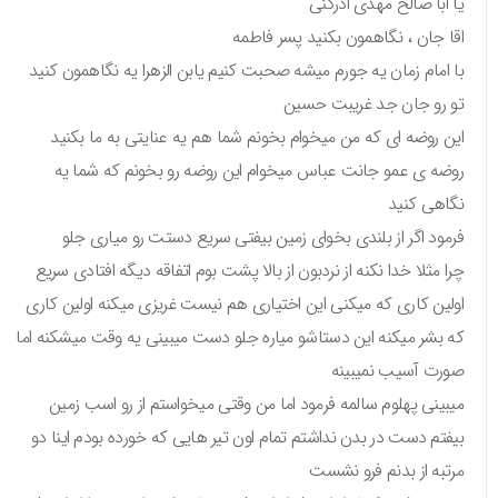
یا ابا صالح مهدی ادرکنی
اقا جان ، نگاهمون بکنید پسر فاطمه
با امام زمان یه جورم میشه صحبت کنیم یابن الزهرا یه نگاهمون کنید
تو رو جان جد غریبت حسین
این روضه ای که من میخوام بخونم شما هم یه عنایتی به ما بکنید
روضه ی عمو جانت عباس میخوام این روضه رو بخونم که شما یه
نگاهی کنید
فرمود اگر از بلندی بخوای زمین بیفتی سریع دستت رو میاری جلو
چرا مثلا خدا نکنه از نردبون از بالا پشت بوم اتفاقه دیگه افتادی سریع
اولین کاری که میکنی این اختیاری هم نیست غریزی میکنه اولین کاری
که بشر میکنه این دستاشو میاره جلو دست میبینی یه وقت میشکنه اما
صورت آسیب نمیبینه
میبینی پهلوم سالمه فرمود اما من وقتی میخواستم از رو اسب زمین
بیفتم دست در بدن نداشتم تمام اون تیر هایی که خورده بودم اینا دو
مرتبه از بدنم فرو نشست