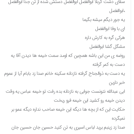
سقای دشت کربلا ابوالفضل ابوالفضل دستش شده از تن جدا ابوالفضل
،ابوالفضل
یه جور دیگم میشه بگیما
ای با وفا ابوالفضل
هرکی گره به کارش داره
مشگل گشا ابوالفضل
روضه ی من این باشه همچین که اومد سمت خیمه ها دیدن آقا یه
دست به کمر گرفته
یه دست به ذوالجناح گرفته نازدانه سکینه خانم صدا زد بابام آیا از عموم
خبر دارین
ابی عبدالله نتونست جوابی به نازدانه بده رفت تو خیمه ‌عباس یه وقت
دیدن خیمه رو کشید این خیمه فرو ریخت
حکایت این که از بچه ها دیگه این خیمه صاحب نداره دیگه عمو بر
نمیگرده
صدا زد زینبم برید لباس اسیری به تن کنید حسین جان حسین جان