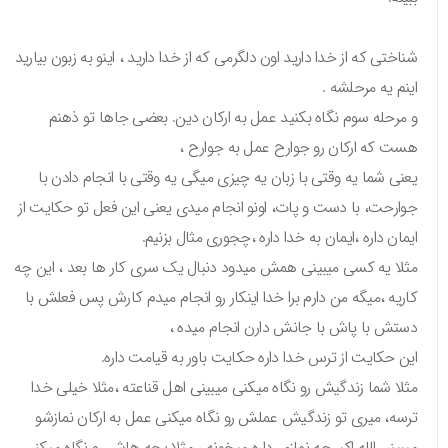
شناختی که از خدا دارید اون دلگرمی که از خدا دارید ، اینو به زبون بیارید
اینم یه مرحلشه .
و مرحله سوم نگاه بکنید عمل به ارکان دین. بعضی جاها تو ذهنم
هست که ارکان رو جوارح عمل به جوارح ،
یعنی شما یه وقتی با زبان یه چیزی میگی یه وقتی با انجام دادن با
جوارحت، با دست و پات، اونو انجام میدی یعنی این فعل تو حکایت از
ایمان داره ،ایمان به خدا داره ،چجوری مثال بزنیم.
مثلا یه کسی میبینی همش میدود دنبال یک سری کار ها بعد ، این چه
کاریه ،میگه من دارم برا خدا اینکار رو انجام میدم کارش پس فعلش با
دستش با پاش با جانش دارن انجام میده ،
این حکایت از ترس خدا داره حکایت باور به قیامت داره.
مثلا شما زندگیش رو نگاه میکنی میبینی اهل قناعته ،مثلا خیلی خدا
ترسه، میری تو زندگیش عملش رو نگاه میکنی عمل به ارکان نمازشو
میبینی الله اکبر چه نمازی داره میخونه ، مثلا بچه هاش رو نگاه میکنی