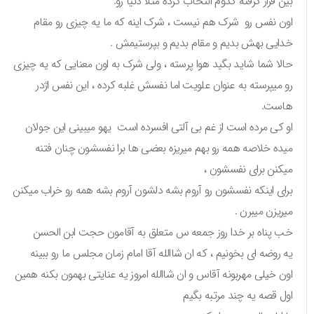
بین قرار گرفته کدوم انتخاب کرده مثلا دنیا رو.
اون نفس رو شرک هم نیست ، شرک اینه که ما یه چیزی رو مقام
خدایی بهش بدیم و مقام بدیم و بپرستیمش .
حالا شما شاید بگید هوا پرسته ، ولی شرک به اون معنایی که یه چیزی
رو میپرسته به عنوان علویت اما نفسش غلبه کرده ، این نفس اژدر
هاست.
او کی مرده است از غم بی آلتی افسرده است یهو میبینی این جولان
میده خلاصه همه رو بهم میریزه بعضی ها برا نفسشون چنان فتنه
میکنن برای نفسشون ،
برای اینکه نفسشون رو آروم بشه دلشون آروم بشه همه رو خراب میکنن
میریزن میبرن .
خب پناه بر خدا روز جمعه س متعلق به آقامون حجت ابن الحسن
یه روضه ای بخونیم ، که ان شاالله آقا امام زمان مجلس ما رو ببینه
اون خیلی مهربونه آقاس و ان شاالله امروز یه عنایتی بهمون بکنه همین
اول قصه یه چند مرتبه بگیم