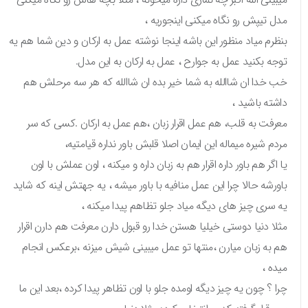
مدل تیپش رو نگاه میکنی اینجوریه ،
بنظرم میاد منظور این باشه اینجا نوشته عمل به ارکان و دین شما هم یه
توجه بکنید عمل به جوارح ، عمل به ارکان به این مدل.
خب خدا ان شاالله به شما خیر بده ان شاالله که هر سه مرحلش هم
داشته باشید ،
معرفت به قلب، هم عمل اقرار زبان ،هم عمل به ارکان .کسی که سر
مردم شیره میماله این ایمان اصلا قلبش باور نداره قیامتیه،
یا اگر هم باور داره اقرار هم به زبان داره و میکنه ، اون عملش با اون
باورشه حالا چرا این عمل منافیه با باور میشه ، یه جهتش اینه که شاید
یه سری چیز های دیگه میاد جلو تظاهم پیدا میکنه ،
مثلا دنیا دوستی خیلیا هستن خدا رو قبول دارن معرفت هم دارن اقرار
هم به زبان میارن ،منتها تو عمل میبینی شیش میزنه ،برعکس انجام
میده ،
چرا ؟ چون یه چیز دیگه اومده جلو با اون تظاهر پیدا کرده ،بعد این ما