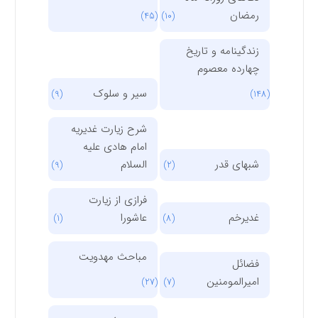
رمضان
(45)
(10)
زندگینامه و تاریخ
چهارده معصوم
سیر و سلوک
(9)
(148)
شرح زیارت غدیریه
امام هادی علیه
شبهای قدر
السلام
(9)
(2)
فرازی از زیارت
غدیرخم
عاشورا
(1)
(8)
مباحث مهدویت
فضائل
امیرالمومنین
(27)
(7)