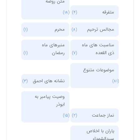
متن روضه
متفرقه
(18)
(4)
مجالس ترحیم
محرم
(1)
(8)
مناسبت های ماه
منبرهای ماه
ذی القعده
رمضان
(1)
(7)
موضوعات متنوع
نشانه های احمق
(3)
(81)
وصیت پیامبر به
ابوذر
نماز جماعت
(15)
(2)
یاران با اخلاص
سیدالشهداء