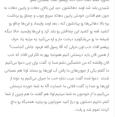
شنیدی بلند شد اومد دهاتشون. دید این بالای دهات و پایین دهات به
جون هم افتادن خودش پایین دهاته سریع چوب و چماق رو برداشت
بره بالا دهاتی‌ها رو پیادشون کنه ، بعد اومد وایساد و این‌ها چاقو رو
کشید قمه رو کشید این چماقش رو بلند کرد و این‌ها وایسید حالا دیگه
شیشه ما رو می‌شکونید درخت مار و اره می‌کنید یه مرتبه یاد حرف
پیغمبر افتاد خب اون حرفی که آقا رسول الله فرمود جاش کجاست؟
از همین الان باید درستش کنیم همونجا یهو به فکر این افتاد که خب
الان وقتشه که من خشمگین نشم صدا زد گفت برای چی دعوا می‌کنیم
ما گفتم یکی از جوون‌های ما رفتن آب اون‌ها رو بستند اونا هم عصبانی
شدند دعوا شده گفت عیب نداره خب ما جبران می‌کنیم یه دونه از
اون‌ها رو صدا زد گفت فلانی ما خسارت اگه به شما خورده درستش
می‌کنیم ما از خودمون به شما میدیم اونا هم گفتند ما هم چیزی از شما
کمتر نداریم دستتون رو دراز کنید صورتتون رو بیارید همدیگه رو ماچ
کردند تموم شد و رفت .