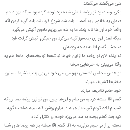
هی می‌گفتند می‌گفتند
یکی اومده بود تو روضه قاطی شده بود توجه کرده بود میگه یهو دیدم
صدای یه خانومی به آسمان بلند شد شروع کرد بلند بلند گریه کردن اگه
واقعاً خود اون‌ها ناله بزنند ما به هم می‌ریزیم دلمون آتیش می‌گیره
میگه انقدر این زن جانسوز گریه می‌کرد من جیگرم آتیش گرفت فردا
صبحش گفتم آقا به به چه روضه‌ای
نه اینکه الان تو روضه ما از این خبرها نباشه‌ها تو روضه‌های ماها هم یه
وقتا می‌بینی یه خبرهایی میشه
تو همین مجلس نشستی یهو می‌بینی خود بی بی زینب تشریف میارن
دخترها تشریف میارند
خود خانم تشریف میارند
گفتم آقا میشه دوباره من بیام و این‌ها چون من تو اون روضه صدا رو که
شنیدم اراده کردم کبریت از جیبم در بیارم روشن کنم ببینم صاحب گریه
کیه بعد گفتم روضه به هم می‌ریزه خودم رو کنترل کردم
دستم رو از تو جیبم درآوردم به آقا گفتم آقا میشه باز هم روضه‌های شما