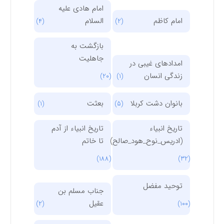
امام هادی علیه
امام کاظم
السلام
(4)
(2)
بازگشت به
جاهلیت
امدادهای غیبی در
زندگی انسان
(20)
(1)
بانوان دشت کربلا
بعثت
(1)
(5)
تاریخ انبیاء
تاریخ انبیاء از آدم
(ادریس_نوح_هود_صالح)
تا خاتم
(188)
(32)
توحید مفضل
جناب مسلم بن
عقیل
(2)
(100)