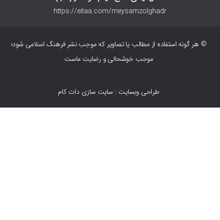
https://eitaa.com/meysamzolghadr
© هر گونه استفاده از مطالب یا تصاویر که موجب نشر فرهنگ اسلامی شود؛
موجب خوشحالی و رضایت ماست
طراحی وبسایت : سایت سازی دات کام