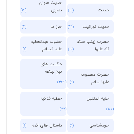
حدیث عنوان
حدیث
بصری
(14)
(10)
حدیث نورانیت
حرز ها
(2)
(21)
حضرت زینب سلام
حضرت عبدالعظیم
الله علیها
علیه السلام
(1)
(10)
حکمت های
نهج‌البلاغه
حضرت معصومه
علیها سلام
(364)
(1)
حلیه المتقین
خطبه فدکیه
(77)
(100)
خودشناسی
داستان های ائمه
(1)
(1)