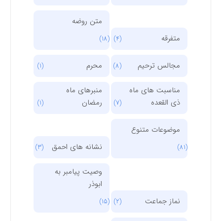
متن روضه
متفرقه
(18)
(4)
مجالس ترحیم
محرم
(1)
(8)
مناسبت های ماه
منبرهای ماه
ذی القعده
رمضان
(1)
(7)
موضوعات متنوع
نشانه های احمق
(3)
(81)
وصیت پیامبر به
ابوذر
نماز جماعت
(15)
(2)