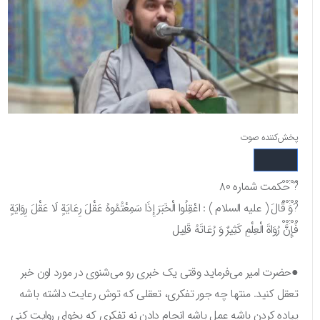
پخش‌کننده صوت
00:00
? حکمت شماره ۸۰
00:00
?وَ قَالَ ( عليه السلام ) : اعْقِلُوا الْخَبَرَ إِذَا سَمِعْتُمُوهُ عَقْلَ رِعَايَةٍ لَا عَقْلَ رِوَايَةٍ
00:00
فَإِنَّ رُوَاةَ الْعِلْمِ كَثِيرٌ وَ رُعَاتَهُ قَلِيل
●حضرت امیر می‌فرماید وقتی یک خبری رو می‌شنوی در مورد اون خبر
تعقل کنید. منتها چه جور تفکری، تعقلی که توش رعایت داشته باشه
پیاده کردن باشه عمل باشه انجام دادن نه تفکری که بخوای روایت کنی