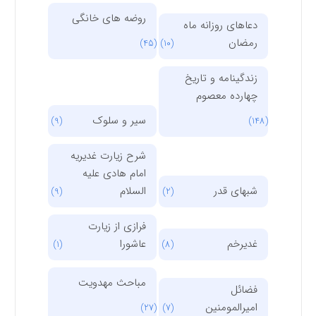
روضه های خانگی
دعاهای روزانه ماه
رمضان
(45)
(10)
زندگینامه و تاریخ
چهارده معصوم
سیر و سلوک
(9)
(148)
شرح زیارت غدیریه
امام هادی علیه
شبهای قدر
السلام
(9)
(2)
فرازی از زیارت
غدیرخم
عاشورا
(1)
(8)
مباحث مهدویت
فضائل
امیرالمومنین
(27)
(7)