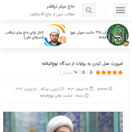
حاج میثم ذوالقدر
مطالب دینی از حاج آقا ذوالقدر
اَپ 365 حکمت صوتی نهج
کانال ایتای حاج میثم ذوالقدر
البلاغه
(منبرهای عالی)
ضرورت عمل کردن به روایات از دیدگاه نهج‌البلاغه
5
/
5
(
10
امتیاز
)
admin
۱۸ اسفند ۱۴۰۲
بدون دیدگاه
بازدید :313
دسته :
حکمت های نهج‌البلاغه