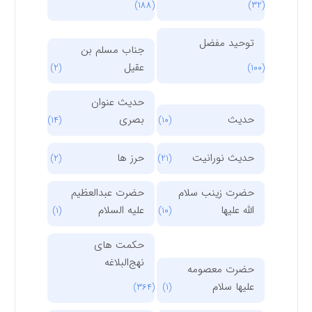
(188)
(32)
توحید مفضل
جناب مسلم بن
عقیل
(2)
(100)
حدیث عنوان
حدیث
بصری
(14)
(10)
حدیث نورانیت
حرز ها
(2)
(21)
حضرت زینب سلام
حضرت عبدالعظیم
الله علیها
علیه السلام
(1)
(10)
حکمت های
نهج‌البلاغه
حضرت معصومه
علیها سلام
(364)
(1)