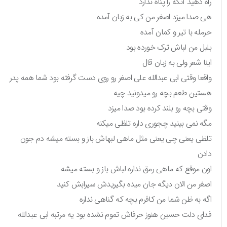
راه دهید آنکه را پناه ندارد
هی صدا میزد اصغر من کی به زبان آمده
حرمله با تیر و کمان آمده
بلبل من لباش ترک خورده بود
اینا شعر ولی به زبان قال
واقعا وقتی ابی عبدالله علی اصغر رو روی دست گرفته بود شما همه پدر
هستین طعم بچه رو میدونید چیه
وقتی بچه رو بلند کرده بود صدا میزد
مگه نمی بینید چجوری داره تلظی میکنه
تلظی یعنی چی یعنی مثل ماهی لبهاش باز و بسته میشه دم جون
دادن
اون موقع که ماهی رمق نداره لباش باز و بسته میشه
اصغر من الان دیگه جان میده بگیریدش سیرابش کنید
اگه به ظن شما من کافرم بچه که گناهی نداره
فدای دلت حسین هنوز حرفاش تموم نشده بود یه مرتبه ابی عبدالله