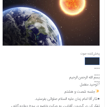
پخش‌کننده صوت
00:00
00:00
بسم الله الرحمن الرحیم
00:00
?توحید مفضل
جلسه شصت و هشتم
●نثار آقا امام زمان علیه السلام صلواتی بفرستید.
تفکر کن در گردیدن آفتاب ، به حرکت خاصه در بروج دوازده گانه ،