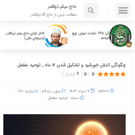
حاج میثم ذوالقدر
مطالب دینی از حاج آقا ذوالقدر
اَپ 365 حکمت صوتی نهج
کانال ایتای حاج میثم ذوالقدر
البلاغه
(منبرهای عالی)
چگونگی تابش خورشید و تشکیل شدن ۱۲ ماه _ توحید مفضل
5
/
5
(
6
امتیاز
)
admin
۴ خرداد ۱۴۰۳
بدون دیدگاه
بازدید :167
دسته :
توحید مفضل