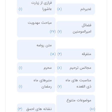
فرازی از زیارت
غدیرخم
عاشورا
(1)
(8)
مباحث مهدویت
فضائل
امیرالمومنین
(27)
(7)
متن روضه
متفرقه
(18)
(4)
مجالس ترحیم
محرم
(1)
(8)
مناسبت های ماه
منبرهای ماه
ذی القعده
رمضان
(1)
(7)
موضوعات متنوع
نشانه های احمق
(3)
(81)