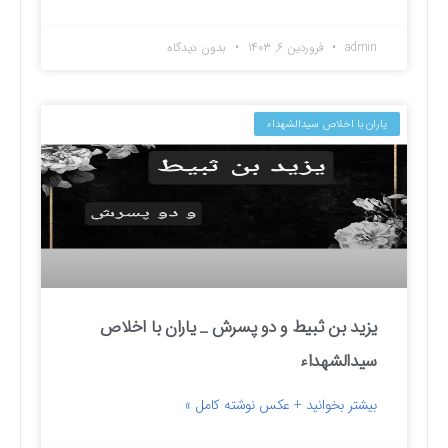
admin
فروردین ۶, ۱۴۰۳
بدون دیدگاه
یاران با اخلاص سیدالشهداء
یزید بن ثبیط و دو پسرش _ یاران با اخلاص
سیدالشهداء
بیشتر بخوانید + عکس نوشته کامل »