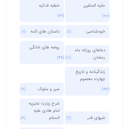
حلیه المتقین
خطبه فدکیه
(77)
(100)
خودشناسی
داستان های ائمه
(1)
(1)
روضه های خانگی
دعاهای روزانه ماه
رمضان
(45)
(10)
زندگینامه و تاریخ
چهارده معصوم
سیر و سلوک
(9)
(148)
شرح زیارت غدیریه
امام هادی علیه
شبهای قدر
السلام
(9)
(2)