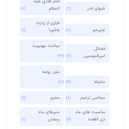
امام هادی علیه
شبهای قدر
السلام
(9)
(2)
فرازی از زیارت
غدیرخم
عاشورا
(1)
(8)
مباحث مهدویت
فضائل
امیرالمومنین
(27)
(7)
متن روضه
متفرقه
(18)
(4)
مجالس ترحیم
محرم
(1)
(8)
مناسبت های ماه
منبرهای ماه
ذی القعده
رمضان
(1)
(7)