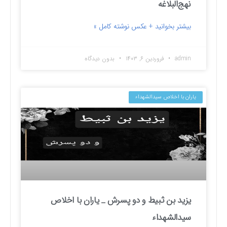
نهج‌البلاغه
بیشتر بخوانید + عکس نوشته کامل »
admin
فروردین ۶, ۱۴۰۳
بدون دیدگاه
یاران با اخلاص سیدالشهداء
یزید بن ثبیط و دو پسرش _ یاران با اخلاص
سیدالشهداء