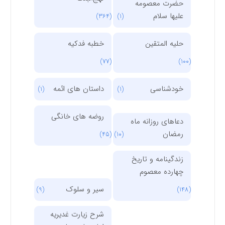
حضرت معصومه
علیها سلام
(364)
(1)
حلیه المتقین
خطبه فدکیه
(77)
(100)
خودشناسی
داستان های ائمه
(1)
(1)
روضه های خانگی
دعاهای روزانه ماه
رمضان
(45)
(10)
زندگینامه و تاریخ
چهارده معصوم
سیر و سلوک
(9)
(148)
شرح زیارت غدیریه