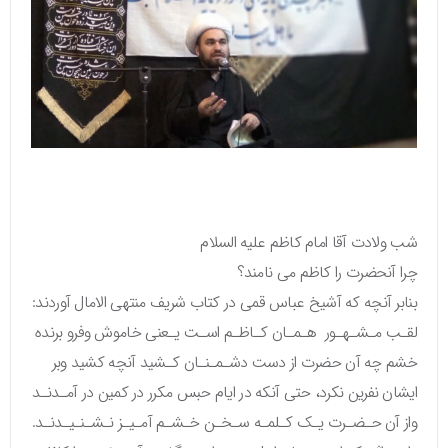
شب ولادت آقا امام کاظم علیه السلام
چرا آنحضرت را کاظم می نامند؟
بنابر آنچه که آشیخ عباس قمی در کتاب شریف منتهی الامال آوردند:
لقـب مـشـهـور هـمـان كـاظـم اسـت يـعنى خاموش وفرو برنده
خشم چه آن حضرت از دست دشـمـنـان كـشيد آنچه كشيد وبر
ايشان نفرين نكرد، حتى آنكه در ايام حبس مكرر در كمين در آمـدنـد
واز آن حـضـرت يـك كـلمـه سـخـن خـشـم آمـيـز نـشـنـيـدنـد.