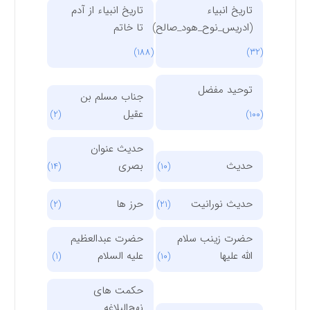
تاریخ انبیاء
تاریخ انبیاء از آدم
(ادریس_نوح_هود_صالح)
تا خاتم
(188)
(32)
توحید مفضل
جناب مسلم بن
عقیل
(2)
(100)
حدیث عنوان
حدیث
بصری
(14)
(10)
حدیث نورانیت
حرز ها
(2)
(21)
حضرت زینب سلام
حضرت عبدالعظیم
الله علیها
علیه السلام
(1)
(10)
حکمت های
نهج‌البلاغه