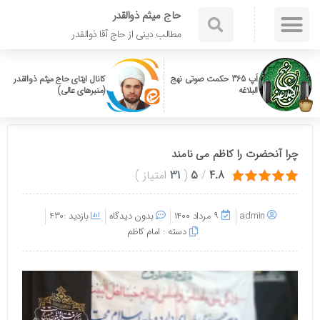
حاج میثم ذوالقدر
مطالب دینی از حاج آقا ذوالقدر
اَپ 365 حکمت صوتی نهج
کانال ایتای حاج میثم ذوالقدر
البلاغه
(منبرهای عالی)
چرا آنحضرت را کاظم می نامند
4.8
/
5
(
31
امتیاز
)
admin
۹ مرداد ۱۴۰۰
بدون دیدگاه
بازدید :430
دسته :
امام کاظم