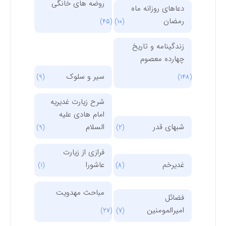
روضه های خانگی
دعاهای روزانه ماه
رمضان
(45)
(10)
زندگینامه و تاریخ
چهارده معصوم
سیر و سلوک
(9)
(148)
شرح زیارت غدیریه
امام هادی علیه
شبهای قدر
السلام
(9)
(2)
فرازی از زیارت
غدیرخم
عاشورا
(1)
(8)
مباحث مهدویت
فضائل
امیرالمومنین
(27)
(7)