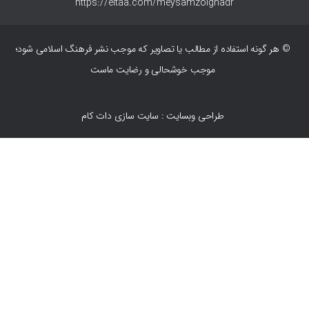
https://eitaa.com/meysamzolghadr
© هر گونه استفاده از مطالب یا تصاویر که موجب نشر فرهنگ اسلامی شود؛
موجب خوشحالی و رضایت ماست
طراحی وبسایت : سایت سازی دات کام