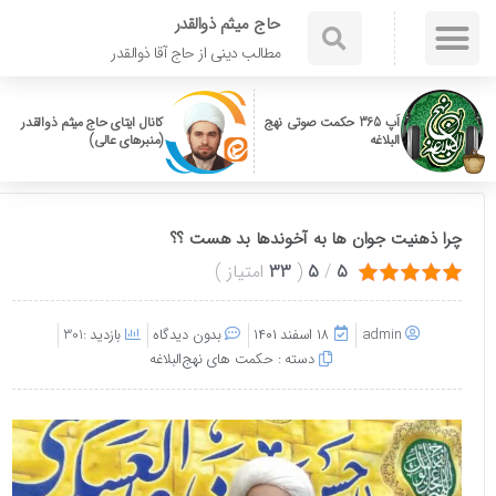
حاج میثم ذوالقدر
مطالب دینی از حاج آقا ذوالقدر
اَپ 365 حکمت صوتی نهج
کانال ایتای حاج میثم ذوالقدر
البلاغه
(منبرهای عالی)
چرا ذهنیت جوان ها به آخوندها بد هست ؟؟
5
/
5
(
33
امتیاز
)
admin
۱۸ اسفند ۱۴۰۱
بدون دیدگاه
بازدید :301
دسته :
حکمت های نهج‌البلاغه