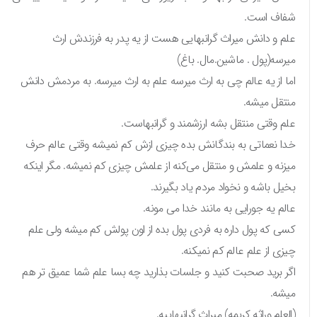
شفاف است.
علم و دانش میراث گرانبهایی هست از یه پدر به فرزندش ارث
میرسه(پول . ماشین.مال. باغ)
اما از یه عالم چی به ارث میرسه علم به ارث میرسه. به مردمش دانش
منتقل میشه.
علم وقتی منتقل بشه ارزشمند و گرانبهاست.
خدا نعماتی به بندگانش بده چیزی ازش کم نمیشه وقتی عالم حرف
میزنه و علمش و منتقل می‌کنه از علمش چیزی کم نمیشه. مگر اینکه
بخیل باشه و نخواد مردم یاد بگیرند.
عالم یه جورایی به مانند خدا می مونه.
کسی که پول داره به فردی پول بده از اون پولش کم میشه ولی علم
چیزی از علم عالم کم نمیکنه.
اگر برید صحبت کنید و جلسات بذارید چه بسا علم شما عمیق تر هم
میشه.
(العلم وراثه کریمه) میراث گرانبهاییه.