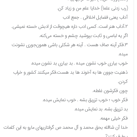
(رب زدنی علما) خدایا علم من و زیاد کن.
آداب یعنی فضایل اخلاقی . جمع ادب
۲.آداب هنر است. کسی ادب داره هیچوقت از ادبش خسته نمیشی.
اگر یه لباسی و ثابت بپوشید چشم و خسته می‌کنه.
۳.فکر آینه صاف هست . آینه هر شکلی باشی همون‌جوری نشونت
میده.
خوب بیاری خوب نشون میده . بد بیاری بد نشون میده.
ذهنیت جوون ها به آخوند ها بد هست.فکر میکنند کشور و خراب
کردن.
چون فکرشون غلطه.
فکر خوب ؛ خوب تزریق بشه . خوب نمایش میده.
بد تزریق بشه. بد نمایش میده.
فکر خیلی مهمه.
خدا آن شاالله بحق محمد و آل محمد ص گرفتاریهای مارو به این کلمات
برطرف کنند?