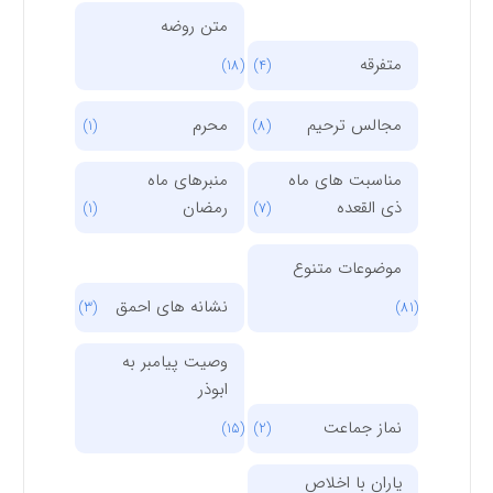
متن روضه
متفرقه
(18)
(4)
مجالس ترحیم
محرم
(1)
(8)
مناسبت های ماه
منبرهای ماه
ذی القعده
رمضان
(1)
(7)
موضوعات متنوع
نشانه های احمق
(3)
(81)
وصیت پیامبر به
ابوذر
نماز جماعت
(15)
(2)
یاران با اخلاص