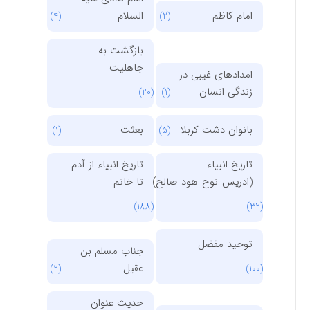
امام کاظم
السلام
(4)
(2)
بازگشت به
جاهلیت
امدادهای غیبی در
زندگی انسان
(20)
(1)
بانوان دشت کربلا
بعثت
(1)
(5)
تاریخ انبیاء
تاریخ انبیاء از آدم
(ادریس_نوح_هود_صالح)
تا خاتم
(188)
(32)
توحید مفضل
جناب مسلم بن
عقیل
(2)
(100)
حدیث عنوان