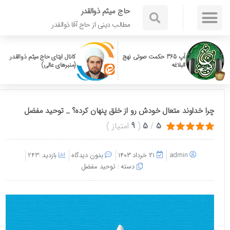
حاج میثم ذوالقدر
مطالب دینی از حاج آقا ذوالقدر
اَپ 365 حکمت صوتی نهج
کانال ایتای حاج میثم ذوالقدر
البلاغه
(منبرهای عالی)
چرا خداوند متعال خودش رو از خلق پنهان کرده؟ _ توحید مفضل
5
/
5
(
9
امتیاز
)
admin
۲۱ خرداد ۱۴۰۳
بدون دیدگاه
بازدید :243
دسته :
توحید مفضل