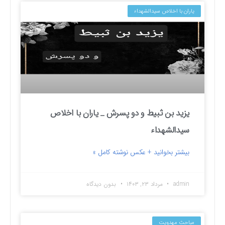
یاران با اخلاص سیدالشهداء
یزید بن ثبیط و دو پسرش _ یاران با اخلاص
سیدالشهداء
بیشتر بخوانید + عکس نوشته کامل »
admin
مرداد ۲۳, ۱۴۰۳
بدون دیدگاه
مباحث مهدویت