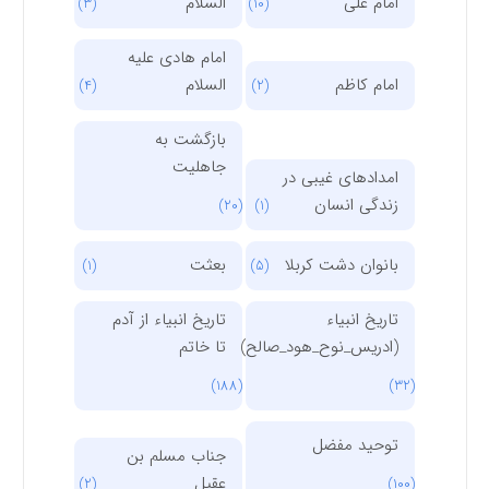
امام علی
السلام
(3)
(10)
امام هادی علیه
امام کاظم
السلام
(4)
(2)
بازگشت به
جاهلیت
امدادهای غیبی در
زندگی انسان
(20)
(1)
بانوان دشت کربلا
بعثت
(1)
(5)
تاریخ انبیاء
تاریخ انبیاء از آدم
(ادریس_نوح_هود_صالح)
تا خاتم
(188)
(32)
توحید مفضل
جناب مسلم بن
عقیل
(2)
(100)