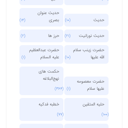
حدیث عنوان
حدیث
بصری
(14)
(10)
حدیث نورانیت
حرز ها
(2)
(21)
حضرت زینب سلام
حضرت عبدالعظیم
الله علیها
علیه السلام
(1)
(10)
حکمت های
نهج‌البلاغه
حضرت معصومه
علیها سلام
(364)
(1)
حلیه المتقین
خطبه فدکیه
(77)
(100)