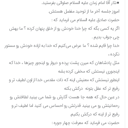
●نثار آقا امام زمان علیه السلام صلواتی بفرستید.
امروز جلسه آخر ما از توحید مفضل هستش.
حضرت صادق علیه السلام می فرماید که :
اگر یه کسی بگه که چرا خدا خودش رو از خلق پنهان کرده ؟ ما بهش
چی جواب بدیم .
خدا چرا قایم شده ؟ ما عرض می‌کنیم که خدا به اراده خودش رو مستور
نکرده ،
مثل پادشاهان که میرن پشت پرده و دیوار رو اینجور چیزها ، خدا که
اینجوری نیستش که مخفی کرده بشه
اینطور نیستش که معنیش اینه که ذات مقدس خدا از اون لطیف تر و
رفیع تر که عقل بتونه درکش بکنه
در عین حال که همه جا هست آثارش رو شما می بینید لطافتش رو
رحمانیتش رو می بینید قدرتش رو احساس می کنید اما لطیف تر و
رفیع تر از اینه که درکش بکنیم.
حضرت می فرماید که معرفت چهار جوره :