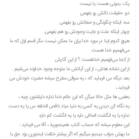
یک. بدونی هست یا نیست
دو. حقیقت ذاتش رو بفهمی
سه. اینکه چگونگی و صفاتش رو بفهمی
چهار. اینکه علت و غایت وجودش رو هم بفهمی.
هیچ کدوم اینا در مورد خدا برای ما ممکن نیست مگر قسم اول که ما
می‌فهمیم خدا هست.
از کجا می‌فهمیم خداهست ؟ از این آثارش
از این نشانه هاش ، از این آیاتش ما متوجه وجود خداوند می‌شیم .
بعد دیگه می فرماید که ، یه سوالی مطرح میشه حضرت خودش می
فرماید ،
بعضی ها مثل حالا میگن که این عالم خدا نداره دلیلشون چیه ،
یه نگاه کن دیدی یه کسی به دنیا میاد ناقص الخلقه س یا یه دست
نداره یا یه انگشت اضافی داره یا یه انگشت کم داره
این معلوم میشه که حساب کتاب همینجوریه ، آقا می فرماید :
ما بهش جواب میدیم میگیم که اگر بیشتر خلقت اینجوری بود حق با