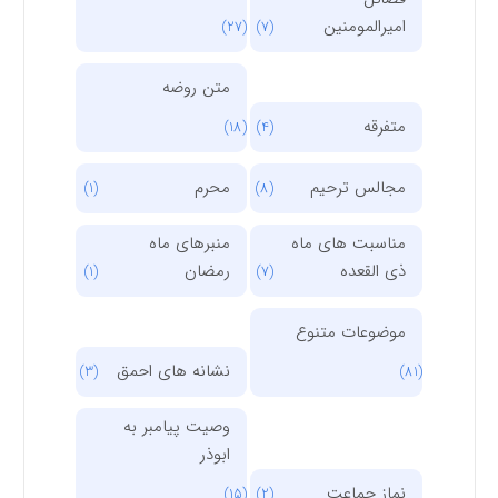
امیرالمومنین
(27)
(7)
متن روضه
متفرقه
(18)
(4)
مجالس ترحیم
محرم
(1)
(8)
مناسبت های ماه
منبرهای ماه
ذی القعده
رمضان
(1)
(7)
موضوعات متنوع
نشانه های احمق
(3)
(81)
وصیت پیامبر به
ابوذر
نماز جماعت
(15)
(2)