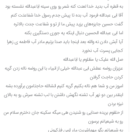
به قطره آب بدید خدا لعنت کنه شمر رو روی سینه اباعبدالله نشسته بود
آقا ابی عبدالله فرمود آب بده تا پیش جدم رسول خدا شفاعتت کنم
گفت حسین جایزه‌های یزید پیش ما از تو و شفاعت جدت بالاتره
اما ابی عبدالله الحسین دنبال اینکه یه جوری دستگیری بکنه
آیا آبش دادن نه والله بعد اینجا باید صدا بزنیم مادر آب فاطمه ی زهرا
کجایی پسرت آب نخورد
صل الله علیک یا مظلوم یا اباعبدالله
عزیزان روضه عطش ابی عبدالله خیلی از انبیاء با این روضه ناله زدن گریه
کردن حاجت گرفتن
امروز من و شما هم ناله بکنیم گریه کنیم انشالله حاجتامون برآورده بشه
اینقدر بین دو نهر آب تشنه نگهش داشتن با لب تشنه سرش رو به بالای
نیزه بردن
از حلقوم بریده صدایی رو شنیدن هی میگه سکینه جان دخترم سلام من
رو به شیعیانم برسون
به شیعیانم بگو مهماشربت ماء ازمن فذکرونی