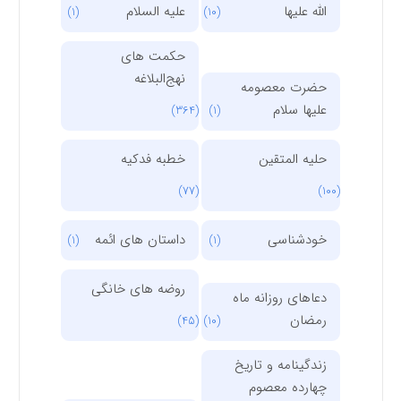
الله علیها
علیه السلام
(1)
(10)
حکمت های
نهج‌البلاغه
حضرت معصومه
علیها سلام
(364)
(1)
حلیه المتقین
خطبه فدکیه
(77)
(100)
خودشناسی
داستان های ائمه
(1)
(1)
روضه های خانگی
دعاهای روزانه ماه
رمضان
(45)
(10)
زندگینامه و تاریخ
چهارده معصوم