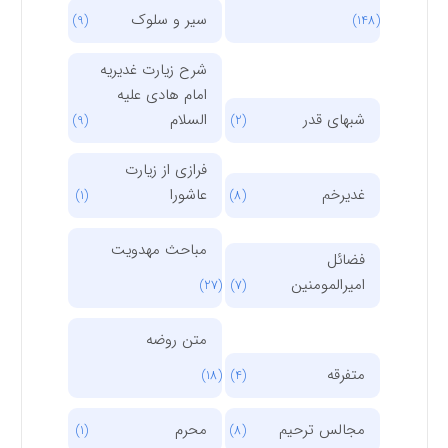
سیر و سلوک
(9)
(148)
شرح زیارت غدیریه
امام هادی علیه
شبهای قدر
السلام
(9)
(2)
فرازی از زیارت
غدیرخم
عاشورا
(1)
(8)
مباحث مهدویت
فضائل
امیرالمومنین
(27)
(7)
متن روضه
متفرقه
(18)
(4)
مجالس ترحیم
محرم
(1)
(8)