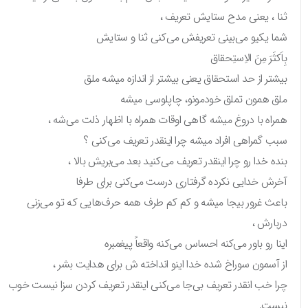
ثنا ، یعنی مدح ستایش تعریف ،
شما یکیو می‌بینی تعریفش می‌کنی ثنا و ستایش
بِاَکثَرَ مِنَ الاِستِحقاق
بیشتر از حد استحقاق یعنی بیشتر از اندازه میشه ملق
ملق همون تملق خودمونو، چاپلوسی میشه
همراه با دروغ میشه گاهی اوقات همراه با اظهار ذلت می‌شه ،
سبب گمراهی افراد میشه چرا اینقدر تعریف می‌کنی ؟
بنده خدا رو چرا اینقدر تعریف می‌کنید بعد می‌بریش بالا ،
آخرش خدایی نکرده گرفتاری درست می‌کنی برای طرفا
باعث غرور بیجا میشه و کم کم طرف همه حرف‌هایی که تو می‌زنی
دربارش ،
اینا رو باور می‌کنه احساس می‌کنه واقعاً پیغمبره
از آسمون سوراخ شده خدا اینو انداخته ش برای هدایت بشر ،
چرا خب انقدر تعریف بی‌جا می‌کنی اینقدر تعریف کردن سزا نیست خوب
نیست.