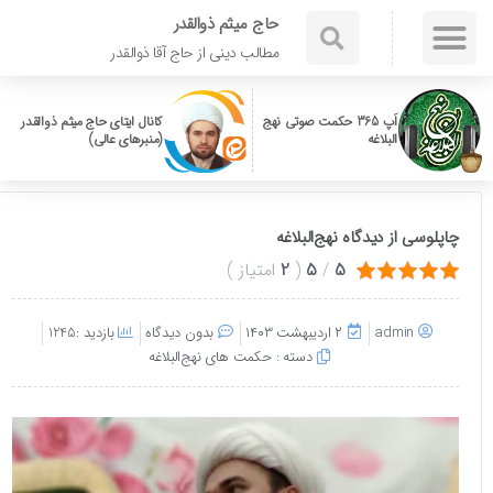
حاج میثم ذوالقدر
مطالب دینی از حاج آقا ذوالقدر
اَپ 365 حکمت صوتی نهج
کانال ایتای حاج میثم ذوالقدر
البلاغه
(منبرهای عالی)
چاپلوسی از دیدگاه نهج‌البلاغه
5
/
5
(
2
امتیاز
)
admin
۲ اردیبهشت ۱۴۰۳
بدون دیدگاه
بازدید :1245
دسته :
حکمت های نهج‌البلاغه