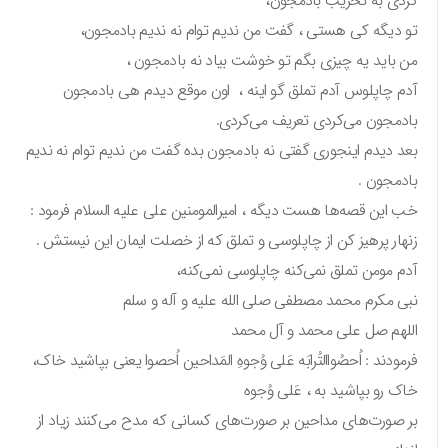
کردی به تخریب بادمجون،
تو دیگه کی هستی ، گفت من ندیم توام نه ندیم بادمجون،
من باید یه چیزی بگم تو خوشت بیاد نه بادمجون ،
آدم چاپلوس آدم تملق گو اینه ، اون موقع دیدم هی بادمجون
بادمجون می‌کردی تعریف می‌کردی.
بعد دیدم اینجوری گفتی نه بادمجون بده گفت من ندیم توام نه ندیم
بادمجون .
خب این قصه‌ها هست دیگه ، امیرالمومنین علی علیه السلام فرمود :
زنهار پرهیز کن از چاپلوسی و تملق که از خصلت ایمان این نیستش .
آدم مومن تملق نمی‌کنه چاپلوسی نمی‌کنه،
نبی مکرم محمد مصطفی صلی الله علیه و آله و سلم
اللهم صل علی محمد و آل محمد
فرمودند : اُحصُواالتُرابَه عَلی وُجوهِ المَداحین اُحصوا یعنی بپاشید خاک،
خاک رو بپاشید به ، عَلی وُجوه
بر صورت‌های مداحین بر صورت‌های کسانی که مدح می‌کنند زیاد از