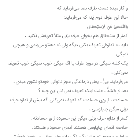
و کار میده دست طرف بعد می‌فرماید که :
حالا این طرف دوم اینه که می‌فرماید:
وَالتَقصیرُ عَنِ الاِستِحقاق
کمتر از استحقاق هم بخوای حرف بزنی مثلاً تعریفش نکنید ،
باید یه اندازه‌ای تعریف بکنی دیگه ولی نه دهنتو می‌بندی و هیچی
نمیگی.
یک کلمه نمیگی در مورد طرف یا اگه میگی خوب نمیگی خوب تعریف
نمی‌کنی ،
می‌فرماید: عِیًُّ ، یعنی درماندگی عجز ناتوانی خودتو نشون میدی ،
بعد اَو حَسَدًُ ، علت اینکه تعریف نمی‌کنی این چیه ؟
حسادت ، از روی حسادت که تعریف نمی‌کنی اگه بیش از اندازه حرف
بزنی میگن چاپلوسی ،
کمتر از اندازه حرف بزنی میگن این حسوده از رو حسادته .
خلاصه آدمای چاپلوس هستند آدمای حسودم هستند.
سلطان محمود تو حالت گرسنگی بادمجان بورانی می‌خورد خوشش