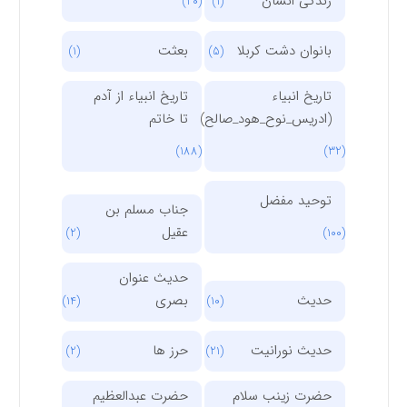
زندگی انسان
(20)
(1)
بانوان دشت کربلا
بعثت
(1)
(5)
تاریخ انبیاء
تاریخ انبیاء از آدم
(ادریس_نوح_هود_صالح)
تا خاتم
(188)
(32)
توحید مفضل
جناب مسلم بن
عقیل
(2)
(100)
حدیث عنوان
حدیث
بصری
(14)
(10)
حدیث نورانیت
حرز ها
(2)
(21)
حضرت زینب سلام
حضرت عبدالعظیم