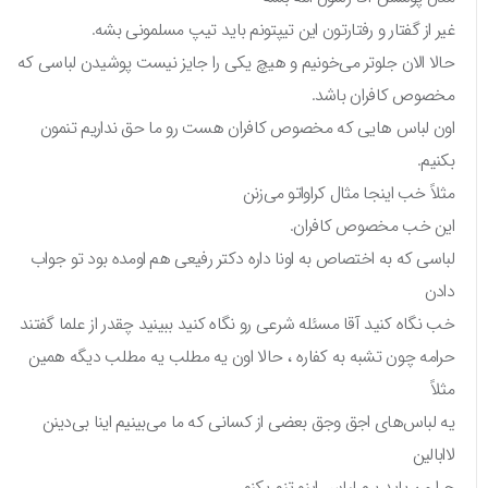
غیر از گفتار و رفتارتون این تیپتونم باید تیپ مسلمونی بشه.
حالا الان جلوتر می‌خونیم و هیچ یکی را جایز نیست پوشیدن لباسی که
مخصوص کافران باشد.
اون لباس هایی که مخصوص کافران هست رو ما حق نداریم تنمون
بکنیم.
مثلاً خب اینجا مثال کراواتو می‌زنن
این خب مخصوص کافران.
لباسی که به اختصاص به اونا داره دکتر رفیعی هم اومده بود تو جواب
دادن
خب نگاه کنید آقا مسئله شرعی رو نگاه کنید ببینید چقدر از علما گفتند
حرامه چون تشبه به کفاره ، حالا اون یه مطلب یه مطلب دیگه همین
مثلاً
یه لباس‌های اجق وجق بعضی از کسانی که ما می‌بینیم اینا بی‌دینن
لاابالین
چرا من باید برم لباس اینو تنم بکنم