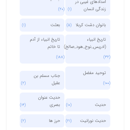
امدادهای غیبی در
زندگی انسان
(20)
(1)
بانوان دشت کربلا
بعثت
(1)
(5)
تاریخ انبیاء
تاریخ انبیاء از آدم
(ادریس_نوح_هود_صالح)
تا خاتم
(188)
(32)
توحید مفضل
جناب مسلم بن
عقیل
(2)
(100)
حدیث عنوان
حدیث
بصری
(14)
(10)
حدیث نورانیت
حرز ها
(2)
(21)