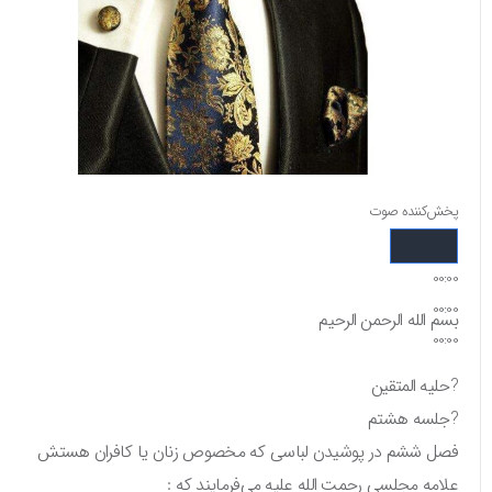
پخش‌کننده صوت
00:00
00:00
بسم الله الرحمن الرحیم
00:00
?حلیه المتقین
?جلسه هشتم
فصل ششم در پوشیدن لباسی که مخصوص زنان یا کافران هستش
علامه مجلسی رحمت الله علیه می‌فرمایند که :