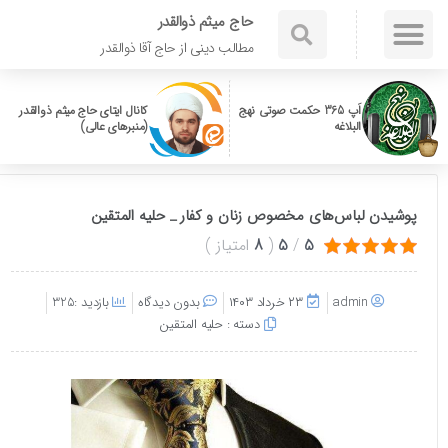
حاج میثم ذوالقدر
مطالب دینی از حاج آقا ذوالقدر
اَپ 365 حکمت صوتی نهج
کانال ایتای حاج میثم ذوالقدر
البلاغه
(منبرهای عالی)
پوشیدن لباس‌های مخصوص زنان و کفار _ حلیه المتقین
5
/
5
(
8
امتیاز
)
admin
۲۳ خرداد ۱۴۰۳
بدون دیدگاه
بازدید :325
دسته :
حلیه المتقین