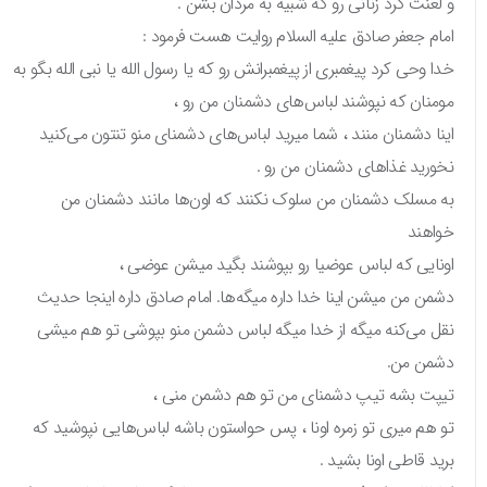
و لعنت کرد زنانی رو که شبیه به مردان بشن .
امام جعفر صادق علیه السلام روایت هست فرمود :
خدا وحی کرد پیغمبری از پیغمبرانش رو که یا رسول الله یا نبی الله بگو به
مومنان که نپوشند لباس‌های دشمنان من رو ،
اینا دشمنان منند ، شما میرید لباس‌های دشمنای منو تنتون می‌کنید
نخورید غذاهای دشمنان من رو .
به مسلک دشمنان من سلوک نکنند که اون‌ها مانند دشمنان من
خواهند
اونایی که لباس عوضیا رو بپوشند بگید میشن عوضی ،
دشمن من میشن اینا خدا داره میگه‌ها. امام صادق داره اینجا حدیث
نقل می‌کنه میگه از خدا میگه لباس دشمن منو بپوشی تو هم میشی
دشمن من.
تیپت بشه تیپ دشمنای من تو هم دشمن منی ،
تو هم میری تو زمره اونا ، پس حواستون باشه لباس‌هایی نپوشید که
برید قاطی اونا بشید .