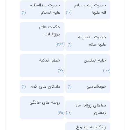
حضرت زینب سلام
حضرت عبدالعظیم
الله علیها
علیه السلام
(1)
(10)
حکمت های
نهج‌البلاغه
حضرت معصومه
علیها سلام
(364)
(1)
حلیه المتقین
خطبه فدکیه
(77)
(100)
خودشناسی
داستان های ائمه
(1)
(1)
روضه های خانگی
دعاهای روزانه ماه
رمضان
(45)
(10)
زندگینامه و تاریخ