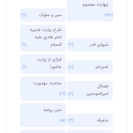
چهارده معصوم
سیر و سلوک
(9)
(148)
شرح زیارت غدیریه
امام هادی علیه
شبهای قدر
السلام
(9)
(2)
فرازی از زیارت
غدیرخم
عاشورا
(1)
(8)
مباحث مهدویت
فضائل
امیرالمومنین
(27)
(7)
متن روضه
متفرقه
(18)
(4)