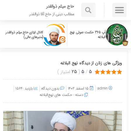
حاج میثم ذوالقدر
مطالب دینی از حاج آقا ذوالقدر
اَپ 365 حکمت صوتی نهج
کانال ایتای حاج میثم ذوالقدر
البلاغه
(منبرهای عالی)
ویژگی های زنان از دیدگاه نهج البلاغه
5
/
5
(
25
امتیاز
)
admin
۱۵ اسفند ۱۴۰۲
بدون دیدگاه
بازدید :1564
دسته :
حکمت های نهج‌البلاغه