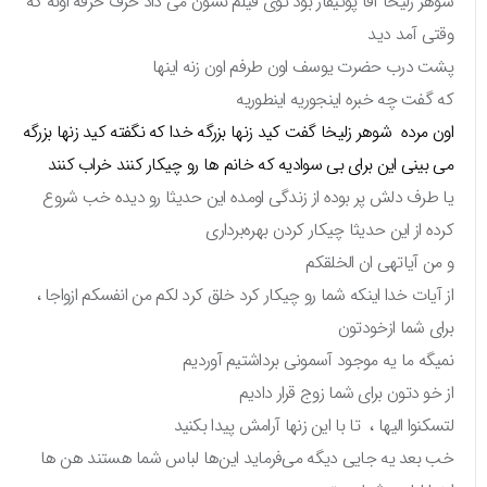
شوهر زلیخا آقا پوتیفار بود توی فیلم نشون می داد حرف حرفه اونه که
وقتی آمد دید
پشت درب حضرت یوسف اون طرفم اون زنه اینها
که گفت چه خبره اینجوریه اینطوریه
اون مرده شوهر زلیخا گفت کید زنها بزرگه خدا که نگفته کید زنها بزرگه
می بینی این برای بی سوادیه که خانم ها رو چیکار کنند خراب کنند
یا طرف دلش پر بوده از زندگی اومده این حدیثا رو دیده خب شروع
کرده از این حدیثا چیکار کردن بهره‌برداری
و من آیاتهی ان الخلقکم
از آیات خدا اینکه شما رو چیکار کرد خلق کرد لکم من انفسکم ازواجا ،
برای شما ازخودتون‌
نمیگه ما یه موجود آسمونی برداشتیم آوردیم
از خو دتون برای شما زوج قرار دادیم
لتسکنوا الیها ، تا با این زنها آرامش پیدا بکنید
خب بعد یه جایی دیگه می‌فرماید این‌ها لباس شما هستند هن ها