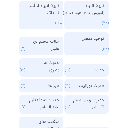
تاریخ انبیاء
تاریخ انبیاء از آدم
(ادریس_نوح_هود_صالح)
تا خاتم
(188)
(32)
توحید مفضل
جناب مسلم بن
عقیل
(2)
(100)
حدیث عنوان
حدیث
بصری
(14)
(10)
حدیث نورانیت
حرز ها
(2)
(21)
حضرت زینب سلام
حضرت عبدالعظیم
الله علیها
علیه السلام
(1)
(10)
حکمت های