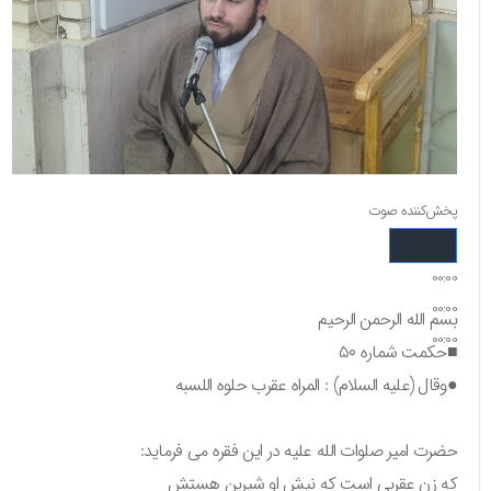
پخش‌کننده صوت
00:00
00:00
بسم الله الرحمن الرحیم
00:00
■حکمت شماره ۵۰
●وقال (علیه السلام) : المراه عقرب حلوه اللسبه
حضرت امیر صلوات الله علیه در این فقره می فرماید:
که زن عقربی است که نیش او شیرین هستش