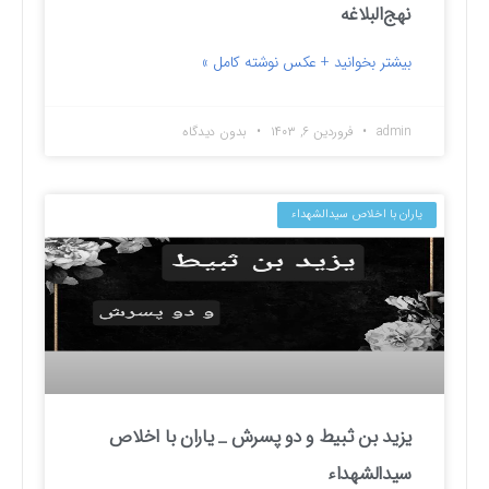
نهج‌البلاغه
بیشتر بخوانید + عکس نوشته کامل »
admin
فروردین ۶, ۱۴۰۳
بدون دیدگاه
یاران با اخلاص سیدالشهداء
یزید بن ثبیط و دو پسرش _ یاران با اخلاص
سیدالشهداء