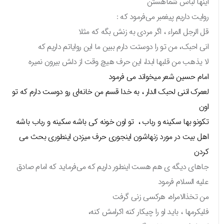
اینها لباس شماهستن
روایت داریم‌ پیغمبر می‌فرمود که :
قل الرجل المراء ، اگر مردی به زنش بگه که مثلا
انی احبک، من تو را دوستت دارم ببین ما این روایاتم داریم که
لا یذهب من قلبها ابدا، این حرف هیچ وقت از دلش بیرون نمیره
امام حسین شعر میخواند می فرمود
لعمرک اننی لحبک الدار ، به خدا قسم من خانه‌ای رو دوست دارم که تو
اون
تکونو بها سکینه و رباب ، تو اون خونه کی باشه سکینه و رباب باشه
اهل بیت در مورد زنهاشون اینجوری حرف میزدن اینطوری بحث می
کردن
جاهای دیگه ی هم هست اینطور داریم که می‌فرماید که امام صادق
علیه السلام فرمود
من تخذالامراه، هرکسی زنی گرفت
فلیکرمها ، باید او را چیکار کنه اکرامش کنه،