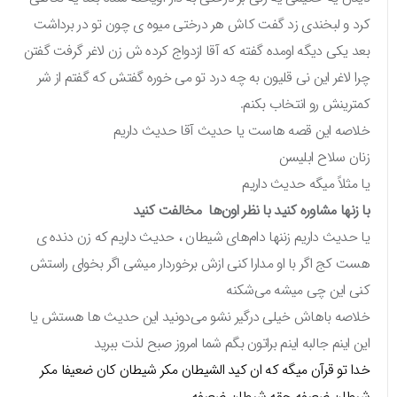
کرد و لبخندی زد گفت کاش هر درختی میوه ی چون تو در برداشت
بعد یکی دیگه اومده گفته که آقا ازدواج کرده ش زن لاغر گرفت گفتن
چرا لاغر این نی قلیون به چه درد تو می خوره گفتش که گفتم از شر
کمترینش رو انتخاب بکنم.
خلاصه این قصه هاست یا حدیث آقا حدیث داریم
زنان سلاح ابلیسن
یا مثلاً میگه حدیث داریم
با زنها مشاوره کنید با نظر اون‌ها مخالفت کنید
یا حدیث داریم زننها دام‌های شیطان ، حدیث داریم که زن دنده ی
هست کج اگر با او مدارا کنی ازش برخوردار میشی اگر بخوای راستش
کنی این چی میشه می‌شکنه
خلاصه باهاش خیلی درگیر نشو می‌دونید این حدیث ها هستش یا
این اینم جالبه اینم براتون بگم شما امروز صبح لذت ببرید
خدا تو قرآن میگه که ان کید الشیطان مکر شیطان کان ضعیفا مکر
شیطان ضعیفه حقه شیطان ضعیفه