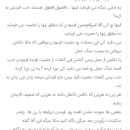
یه جایی دیگه می فرماید اینها ، ناقصول العقول هستند خب قیدش به
کیه؟
اینها رو کی آقا امیرالمومنین فرمودن آیا مطلق زنها را حضرت می فرماید
نه مطلق زنها را حضرت نمی فرماید
می دانید کی این جملات رو حضرت فرمودن موقعی که مثلا داشتن
میرفتن به سمت جنگ جمل
یا داشتن از جمل برمی گشتن این کلمات را حضرت اونجا فرمودن خب
قصه جنگ جمل رو شما می دانید کی برپا کرده ؟ یه زن برپا کرده
خب پس کلمات حضرت قید برمی داره قیدش میشه زنان چی زنان بد
نه ،
هر زنی نه هرزنی که ناقص تآعقل باشه نه هرزنی که ضعیف الایمان
باشه
بعضی ها متوجه نشدن قصه رو، اومدن دررابطه با زن ها چقدر
حکایات درآوردن بعد میگن نگاه کنید مثلا میگه این آقا گفته
دیدن یه حکیمی یه زنی بر درختی به دار آویخته شده بعد یه نگاهی