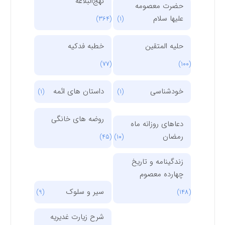
نهج‌البلاغه
حضرت معصومه
علیها سلام
(364)
(1)
حلیه المتقین
خطبه فدکیه
(77)
(100)
خودشناسی
داستان های ائمه
(1)
(1)
روضه های خانگی
دعاهای روزانه ماه
رمضان
(45)
(10)
زندگینامه و تاریخ
چهارده معصوم
سیر و سلوک
(9)
(148)
شرح زیارت غدیریه