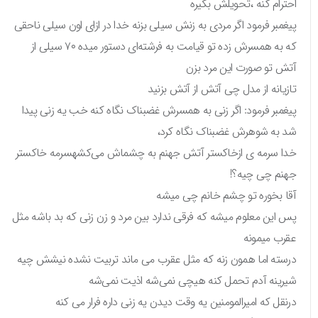
احترام کنه ،تحویلش بگیره
پیغمبر فرمود اگر مردی به زنش سیلی بزنه خدا در ازای اون سیلی ناحقی
که به همسرش زده تو قیامت به فرشته‌ای دستور میده ۷۰ سیلی از
آتش تو صورت این مرد بزن
تازیانه از مدل چی آتش از آتش بزنید
پیغمبر فرمود: اگر زنی به همسرش غضبناک نگاه کنه خب یه زنی پیدا
شد به شوهرش غضبناک نگاه کرد،
خدا سرمه ی ازخاکستر آتش جهنم به چشماش می‌کشهسرمه خاکستر
جهنم چی چیه؟!
آقا بخوره تو چشم خانم چی میشه
پس این معلوم میشه که فرقی ندارد بین مرد و زن زنی که بد باشه مثل
عقرب میمونه
درسته اما همون زنه که مثل عقرب می ماند تربیت نشده نیشش چیه
شیرینه آدم تحمل کنه هیچی نمی‌شه اذیت نمی‌شه
درنقل که امیرالمومنین یه وقت دیدن یه زنی داره فرار می کنه