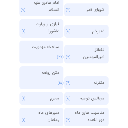
امام هادی علیه
شبهای قدر
السلام
(9)
(2)
فرازی از زیارت
غدیرخم
عاشورا
(1)
(8)
مباحث مهدویت
فضائل
امیرالمومنین
(27)
(7)
متن روضه
متفرقه
(18)
(4)
مجالس ترحیم
محرم
(1)
(8)
مناسبت های ماه
منبرهای ماه
ذی القعده
رمضان
(1)
(7)