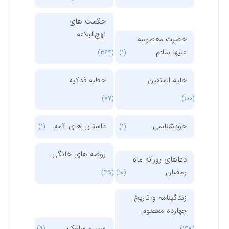
حکمت های
نهج‌البلاغه
حضرت معصومه
علیها سلام
(364)
(1)
حلیه المتقین
خطبه فدکیه
(77)
(100)
خودشناسی
داستان های ائمه
(1)
(1)
روضه های خانگی
دعاهای روزانه ماه
رمضان
(45)
(10)
زندگینامه و تاریخ
چهارده معصوم
سیر و سلوک
(9)
(148)