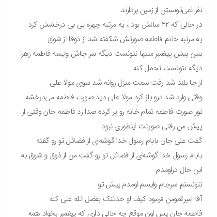
نفر نمی‌تونستن از زمین بردارند
در حالی که ۲۲ سالش بود ، یه مرتبه چهره بی بی درخشش کرد
یه مرتبه خانم فاطمه صورتش شکفته شد از ذوقا از شوق
ببین پیش پیغمبر منتها نتونست دیگه سر جاش وایسه فاطمه زهرا
دیگه نتونست تحمل کنه
از جا بلند شد رفت سمت منزل روانه شد سوی مولا علی
وقتی وارد شد درو باز کرد مولا علی دید صورت فاطمه می‌درخشه
نور صورت فاطمه تمام خانه رو پر کرده صدا زد فاطمه جان وقتی از
پیش من رفتی صورتت اینطوری نبود
گفت علی جان بابام رسول خدا گوشه‌ای از فضائل تو رو گفته
بابام رسول خدا گوشه‌ای از فضائل تو رو گفت من از ذوق و شوق به
این حال دراومدم
نتونستم سرجام وایسم اومدم پیش تو
آقا امیرالمومن فرمود کیف لو حدثتک بفضل الله علی کله
فاطمه جان پس اون موقع چه حالی داری که پیغمبر بخواد همه