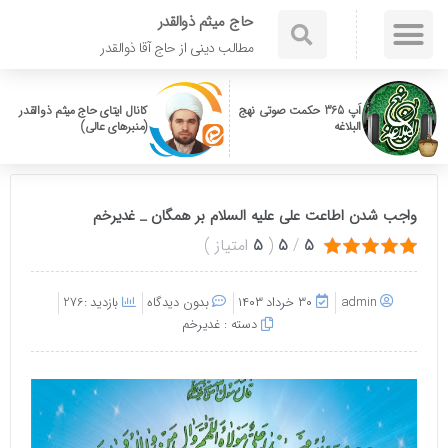
حاج میثم ذوالقدر
مطالب دینی از حاج آقا ذوالقدر
اَپ 365 حکمت صوتی نهج
کانال ایتای حاج میثم ذوالقدر
البلاغه
(منبرهای عالی)
واجب شدن اطاعت علی علیه السلام بر همگان _ غدیرخم
5
/
5
(
5
امتیاز
)
admin
۳۰ خرداد ۱۴۰۳
بدون دیدگاه
بازدید :276
دسته :
غدیرخم