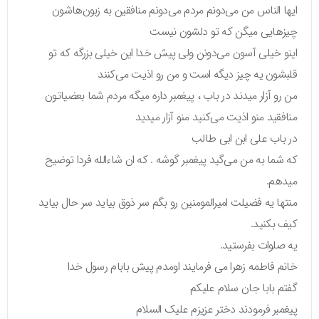
ایها الناس من می‌دونم مردم می‌دونم منافقین به زبون‌هاشون
چیزهایی میگن که تو دلشون نیست
اینو خیلی آسون می‌دونن ولی پیش خدا این خیلی بزرگه که تو
قلبشون یه چیز دیگه است و من رو اذیت می‌کنند
من رو آزار میدند در باب ، پیغمبر داره میگه مردم شما بعضیاتون
منافقید منو اذیت می‌کنید منو آزار میدید
در باب علی ابن ابی طالب
که شما به من می‌گید پیغمبر گوشه . که ان شاءالله فردا توضیح
میدهم.
منتها یه فضیلت امیرالمومنین رو بگم سر ذوق بیاید سر حال بیاید
کیف بکنید.
یه صلوات بفرستید.
خانم فاطمه زهرا می فرمایند اومدم پیش بابام رسول خدا
گفتم بابا جان سلام علیکم
پیغمبر فرمودند دختر عزیزم علیک السلام