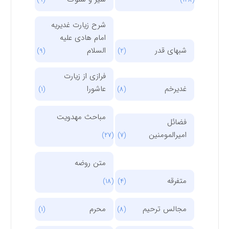
شرح زیارت غدیریه
امام هادی علیه
شبهای قدر
السلام
(9)
(2)
فرازی از زیارت
غدیرخم
عاشورا
(1)
(8)
مباحث مهدویت
فضائل
امیرالمومنین
(27)
(7)
متن روضه
متفرقه
(18)
(4)
مجالس ترحیم
محرم
(1)
(8)