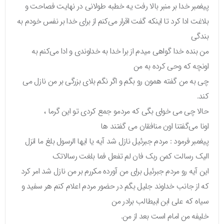
پیغمبر خدا بر منبر بالا رفت یه خطبه طولانی در نهایت فصاحت و
بلاغت ادا کرد تا اینکه گفت اقرار می‌کنم از برای خدا بر نفس خودم به
بندگی
من بنده خدا گواهی میدم از برا خدا به خداوندی و ادا می‌کنم به
اونچه که وحی کرده به من
چی به من گفته همون رو بگم و اگر نگم بلای بزرگی بر من نازل می
کند.
حالا چی می خوای بگی که مردمو جمع کردی تو این گرما ،
اونا می‌گفتنا اون منافقان می گفتند ها
پیغمبر فرمود : مردم جبرئیل نازل شد آیه یا ایها الرسول بلغ ما انزل
الیک رسالت کمن ربک فان لم تفعل فما بلغت رسالاتک
این آیه رو مردم جبرئیل برای من آورده مکررم بر من نازل شد امر کرد
که از جانب خداوند جلیل بگم در حضور مردم اعلام کنم هر سفید و
سیاه که علی ابن ابیطالب برادر من
خلیفه من امام است بعد از من.