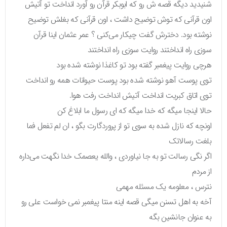
شنیدید دیگه قصه ش رو که ابوبکر قرآن رو آورد انداخت تو آتیش
اون قرآنی که توش توضیح داشت ، اون قرآنی که بغلش توضیح
نوشته بود. دخترش گفت چیکار می‌کنی ؟ عمر عثمان اینا قرآن
سوزی راه انداختند روایت سوزی راه انداختند
هرچی روایت پیغمبر گفته بود تو کاغذا نوشته شده بود
توی پوست آهو نوشته شده بود پوست حیوانات همه رو انداخت
توی اتاق کبریت انداخت آتیش انداخت رفت هوا.
حالا اینجا میگه که خدا میگه که ای رسول ما ابلاغ کن
اونچه که نازل شده به سوی تو از پروردگارت بگو ، ان لم تفعل فما
بلغت رسالاتک
اگر نگی رسالت تو به جا نیاوردی ، والله یعصمک خدا نگهت می‌داره
از مردم
نترس ، معلومه یک مسئله مهمی
آخه به اهل تسنن میگی قصه اینه منتا پیغمبر نمی خواست علی رو
به عنوان جانشین بگه