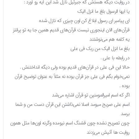
در روایت دیگه هستش که جبرئیل نازل شد این آیه رو آورد :
یا ایها الرسول بلغ ما انزل الیک
ای پیامبر ای رسول ابلاغ کن اون چیزی که نازل شده
قرآن‌های الان اینجوری نیست قرآن‌های قدیم همین جا یه تو پرانتز
یه کلمه هم می‌نوشتند
بلغ ما انزل الیک من ربک فی علی
در رابطه با علی .
حالا این فی علی در قرآن‌های قدیم بوده ولی دیگه انداختنش .
نمی‌خوام بگم فی علی جز قرآن بوده نه مثلاً به عنوان توضیح قرآن
بوده .
اگر که اسم امیرالمومنین تو قرآن اشاره می‌شد
اسم علی صریح میومد اصلا نمی‌ذاشتن این قرآن دست من و شما
برسد
چون تصریح نشده چون قشنگ اسم نیومده وگرنه اون‌ها مثل همون
روایت ها آتیش می‌زدند