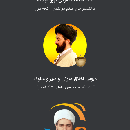
365 حکمت صوتی نهج البلاغه
با تفسیر حاج میثم ذوالقدر – کافه بازار
دروس اخلاق صوتی و سیر و سلوک
آیت الله سیدحسن عاملی – کافه بازار