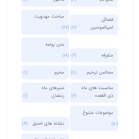
مباحث مهدویت
فضائل
امیرالمومنین
(27)
(7)
متن روضه
متفرقه
(18)
(4)
مجالس ترحیم
محرم
(1)
(8)
مناسبت های ماه
منبرهای ماه
ذی القعده
رمضان
(1)
(7)
موضوعات متنوع
نشانه های احمق
(3)
(81)