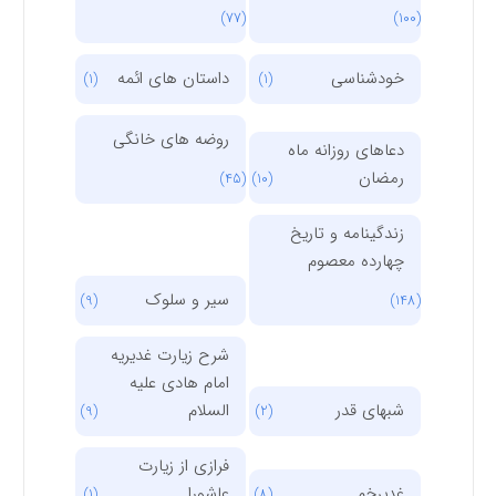
(77)
(100)
خودشناسی
داستان های ائمه
(1)
(1)
روضه های خانگی
دعاهای روزانه ماه
رمضان
(45)
(10)
زندگینامه و تاریخ
چهارده معصوم
سیر و سلوک
(9)
(148)
شرح زیارت غدیریه
امام هادی علیه
شبهای قدر
السلام
(9)
(2)
فرازی از زیارت
غدیرخم
عاشورا
(1)
(8)