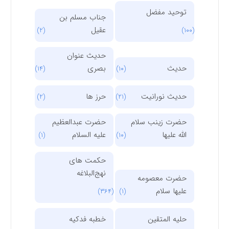
توحید مفضل
جناب مسلم بن
عقیل
(2)
(100)
حدیث عنوان
حدیث
بصری
(14)
(10)
حدیث نورانیت
حرز ها
(2)
(21)
حضرت زینب سلام
حضرت عبدالعظیم
الله علیها
علیه السلام
(1)
(10)
حکمت های
نهج‌البلاغه
حضرت معصومه
علیها سلام
(364)
(1)
حلیه المتقین
خطبه فدکیه