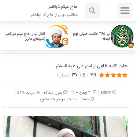
حاج میثم ذوالقدر
مطالب دینی از حاج آقا ذوالقدر
اَپ 365 حکمت صوتی نهج
کانال ایتای حاج میثم ذوالقدر
البلاغه
(منبرهای عالی)
هفت کلمه طلایی از امام علی علیه السلام
4.9
/
5
(
37
امتیاز
)
admin
۲۱ بهمن ۱۴۰۰
بدون دیدگاه
بازدید :539
دسته :
حدیث
,
موضوعات متنوع