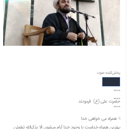
پخش‌کننده صوت
00:00
00:00
حضرت علی (ع) فرمودند
00:00
1- همراه می خواهی خدا
بهترین همراه خداست با وجود خدا آرام میشوی الا بذکرالله تطمئن