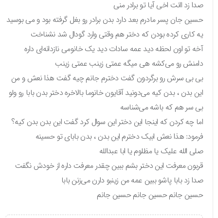
صدا زد اانت اخی آیا تو برادر منی
حسین جان پسر مادرم بعد دارد بدن برادر رو بغل گرفته بود و می بوسید
یه کاری کرده بودن که دختر هم وقتی وارد گودال شد نشناخت
آخه تو اون لحظه دید عمه سادات دید یک خانومی نازدانه‌ای داره
دامنش رو می‌کشه هی میگه عمتی زینب عمتی زینب
بی بی سرش رو برگردون گفت دخترم جانم چیه گفت هذا نعش و من
این بدن ، بدن کیه می‌دونید آقایون خانوما بالاخره دختر بدن بابا رو ولو
بی سر هم که باشه می‌شناسه
اما چه کردن که اینجا این دختر این سوال کرد گفت این بدن بدن کیه؟
فرمود: هذا نعش ابیک دخترم این بدن ، بدن بابای تو حسینه
صلی الله علیک یا مظلوم یا ابا عبدالله
قربون معرفت این دختر بشم ببین چقدر معرفت داره از خودش نگفت
صدا زد بابا پاشو ببین عمه من زینبو دارن می‌زنن بابا
حسین جانم حسین جانم حسین جانم