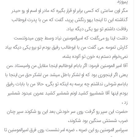
پیروزه.
مگر اون ساعتی که کسی برابر او قرار بگیره که مادر او اسم او رو حیدر
گذاشته این تا اینجا یهو رنگش پرید، گفت که من با پدرت ابوطالب
رفاقت داشتم تو برو یکی دیگه بیاد.
داشت اینا رو می‌گفت که امیرالمومنین نیاد وسط چون میدوتنست
کارش تمومه .می گفت من با ابوطالب رفیق بودم تو برو یکی دیگه بیاد
نمی‌خوام دستم به خون تو آلوده بشه،
آقا امیر المومنین فرمود: اگر بابام ابوطالبم اینجا مقابل من وامیستاد ،من
یعنی اگر اینجوری بود که او لشکر باطل میشد من لشکر حق من اینجا با
بابامم شوخی نداشتم چه برسه به اینکه تو بگی، حالا من با بابات رفیق
بودم اینها آقا شمشیرو کشید اونم شمشیر کشید عمربن عبدود شمشیر
زد ،
حضرت این سپر رو گرفت روی سر خودش بعد این رو شکوند سپر چنان
ضرب شستش سنگین بود شکوند،
سپرامیر المومنین رو این ضربه ، ضربه امر نشست روی فرق امیرالمومنین تا