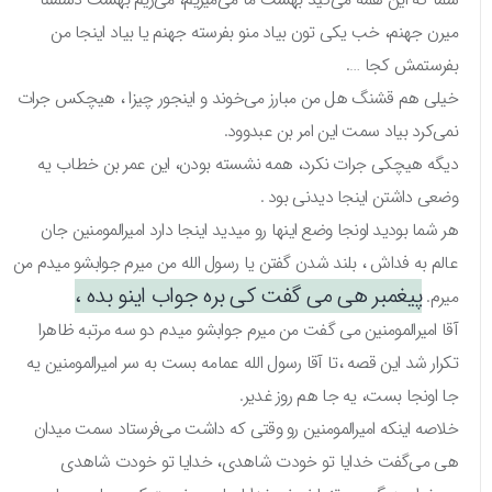
میرن جهنم، خب یکی تون بیاد منو بفرسته جهنم یا بیاد اینجا من
بفرستمش کجا ….
خیلی هم قشنگ هل من مبارز می‌خوند و اینجور چیزا ، هیچکس جرات
نمی‌کرد بیاد سمت این امر بن عبدوود.
دیگه هیچکی جرات نکرد، همه نشسته بودن، این عمر بن خطاب یه
وضعی داشتن اینجا دیدنی بود .
هر شما بودید اونجا وضع اینها رو میدید اینجا دارد امیرالمومنین جان
عالم به فداش ، بلند شدن گفتن یا رسول الله من میرم جوابشو میدم من
پیغمبر هی می گفت کی بره جواب اینو بده ،
میرم.
آقا امیرالمومنین می گفت من میرم جوابشو میدم دو سه مرتبه ظاهرا
تکرار شد این قصه ،تا آقا رسول الله عمامه بست به سر امیرالمومنین یه
جا اونجا بست، یه جا هم روز غدیر.
خلاصه اینکه امیرالمومنین رو وقتی که داشت می‌فرستاد سمت میدان
هی می‌گفت خدایا تو خودت شاهدی، خدایا تو خودت شاهدی