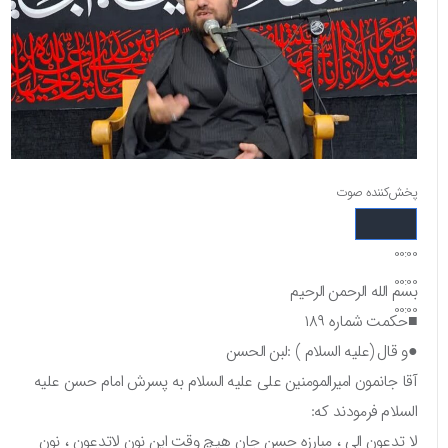
پخش‌کننده صوت
00:00
00:00
بسم الله الرحمن الرحیم
00:00
■حکمت شماره ۱۸۹
●و قال (علیه السلام ) :لبن الحسن
آقا جانمون امیرالمومنین علی علیه السلام به پسرش امام حسن علیه
السلام فرمودند که:
لا تدعون الی ، مبارزه حسن جان هیچ وقت این نون لاتدعون ، نون