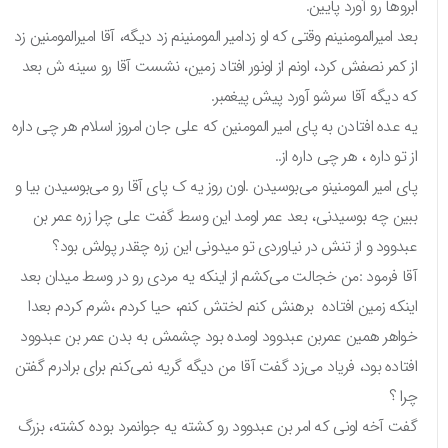
ابروها رو آورد پایین.
بعد امیرالمومنینم وقتی که او زدامیر المومنینم زد دیگه، آقا امیرالمومنین زد
از کمر نصفش کرد، اونم از اونور افتاد زمین، نشست آقا رو سینه‌ ش بعد
که دیگه آقا سرشو آورد پیش پیغمبر.
یه عده افتادن به پای امیر المومنین که علی جان امروز اسلام هر چی داره
از تو داره ، هر چی داره از..
پای امیر المومنینو می‌بوسیدن .اون روز یه ک پای آقا رو می‌بوسیدن بیا و
ببین چه بوسیدنی، بعد عمر اومد این وسط گفت علی چرا زره عمر بن
عبدوود و از تنش در نیاوردی تو میدونی این زره چقدر پولش بود؟
آقا فرمود :من خجالت می‌کشم از اینکه یه مردی رو در وسط میدان بعد
اینکه زمین افتاده برهنش کنم لختش کنم، حیا کردم ،شرم کردم‌ بعدا
خواهر همین عمربن عبدوود اومده بود چشمش به بدن عمر بن عبدوود
افتاده بود، فریاد می‌زد ‌گفت آقا من دیگه گریه نمی‌کنم برای برادرم گفتن
چرا ؟
گفت آخه اونی که امر بن عبدوود رو کشته یه جوانمرد بوده کشته، بزرگ