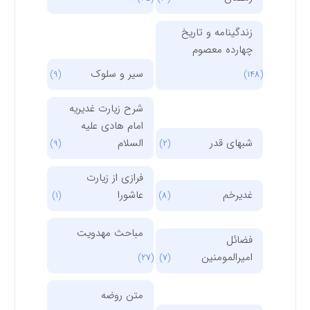
زندگینامه و تاریخ
چهارده معصوم
سیر و سلوک
(9)
(148)
شرح زیارت غدیریه
امام هادی علیه
شبهای قدر
السلام
(9)
(2)
فرازی از زیارت
غدیرخم
عاشورا
(1)
(8)
مباحث مهدویت
فضائل
امیرالمومنین
(27)
(7)
متن روضه