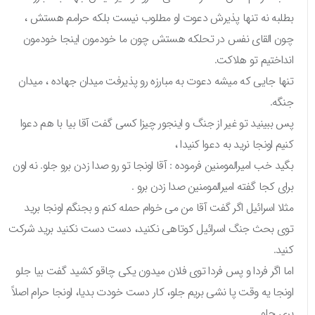
بطلبه نه تنها پذیرش دعوت او مطلوب نیست بلکه حرامم هستش ،
چون القای نفس در تحلکه هستش چون ما خودمون اینجا خودمون
انداختیم تو هلاکت.
تنها جایی که میشه دعوت به مبارزه رو پذیرفت میدان جهاده ، میدان
جنگه.
پس ببینید تو غیر از جنگ و اینجور چیزا کسی گفت آقا بیا با هم دعوا
کنیم اونجا نرید به دعوا کنیدا ،
بگید خب امیرالمومنین فرموده : آقا اونجا تو رو صدا زدن برو جلو. نه اون
برای کجا گفته امیرالمومنین صدا زدن برو .
مثلا اسرائیل اگر گفت آقا من می خوام حمله کنم و بجنگم اونجا برید
توی بحث جنگ‌ اسرائیل کوتاهی نکنید، دست دست نکنید برید شرکت
کنید.
اما اگر فردا و پس فردا توی فلان میدون یکی چاقو کشید گفت بیا جلو
اونجا یه وقت پا نشی بریم جلو، کار دست خودت بدیا، اونجا حرام اصلاً
بری جلو.