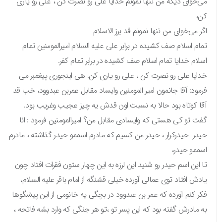
می‌خوای دیگه من تنها نمونم خدایا علی رو نصرت کن ، علی رو یاری
کن،
اگر می‌خوای من تنها نمونم قد برز الاسلام
تمام اسلام صف کشیده در برابر علی علیه السلام امیرالمومنین تمام
اسلام خدایا تمام اسلام صف کشیده در برابر تمام کفر.
خدایا علی رو نصرت کن ، علی رو یاری کن. هی اینجوری پیغمبر می
فرمود: آقا جانمون امیر المومنین وایساد مقابل عمربن عبدوود، خب قد
آقا کوتاه بود حالا به نسبت اون قدش یه چیز عجیب وغریب بود.
گفت تو کی هستی که وایسادی مقابل من؟ امیرالمومنین فرمود : انا
حیدر حیدرکرار ، حیدر من کسیم که مادرم اسممو حیدر گذاشته ، مادرم
اسممو حیدر،
تا این اسم حیدر رو شنید این لرزه به این چهار ستون فقرات افتاد چون
یادش افتاد توی عمالی آورده خیلی قشنگه از امام باقر علیه السلام،
فکر کنم آورده که عمر بن عبدوود در بچگی یه خانومی از این پیشگوها
به مادرش گفته بود که این پسر تو ،تو هر جنگی که وارد بشه فاتحه ،