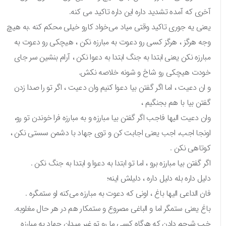
آخری که آمده تشدید داره این داره تاکید می کنه.
یعنی یه جوری تاکید وقتی میاد می‌خواد کارو خیلی محکم کنه .به هیچ
وجه هرگز ، هرگز کسی رو دعوت به مبارزه نکن ، هیچکی رو دعوت به
مبارزه نکن یعنی ابتدا به جنگ ابتدا به دعوا نکن ، آرام بنشین سر جای
خودت هیچکی رو شاخ و شونه خلاصه نکش.
و ان دعیت ، اما اگر گفتن بیا دعوا کنیم وان دعیت ، اگر تو را صدا زدن
گفتن بیا با هم بجنگیم ،
وان دعیت الیها فاجب اگر گفتن بیا مبارزه و به مبارزه فرا خوندن تو رو،
اونجا اجب، اجب یعنی اجابت کن و توی جهاد با دشمن سستی نکن ،
کوتاهی نکن .
اگر گفتن بیا مبارزه برو ، اما تو ابتدا به دعوا و ابتدا به جنگ‌ نکن .
دلیل داره بله دلیل داره ، دلیلش اینه؛
فان الداعی الیها باغ ، اونی که دعوت به مبارزه می‌کنه او ستمگره .
باغ یعنی ستمگر اما و الباغی مصروع و ستمکار هم در هر حال مغلوبه.
خب شرحم دادن که هرگاه کسی ما رو تو غیر میدان جهاد به مبارزه