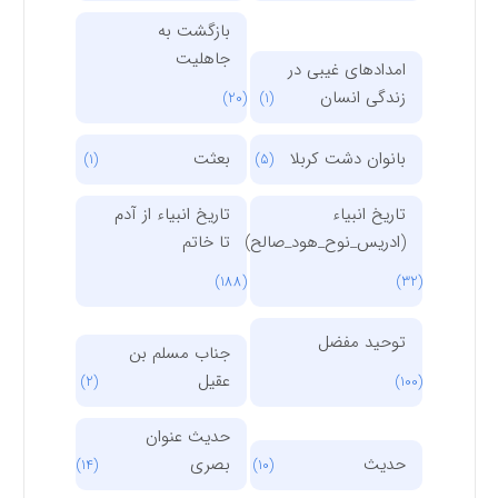
بازگشت به
جاهلیت
امدادهای غیبی در
زندگی انسان
(20)
(1)
بانوان دشت کربلا
بعثت
(1)
(5)
تاریخ انبیاء
تاریخ انبیاء از آدم
(ادریس_نوح_هود_صالح)
تا خاتم
(188)
(32)
توحید مفضل
جناب مسلم بن
عقیل
(2)
(100)
حدیث عنوان
حدیث
بصری
(14)
(10)