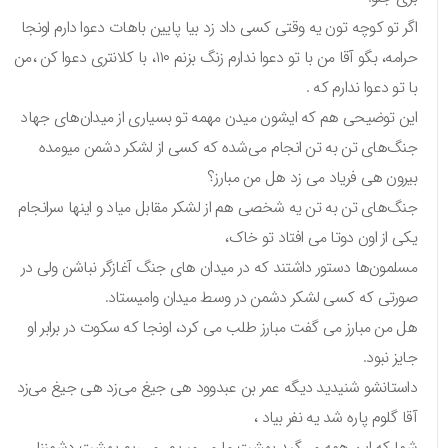
اگر تو کوچه تون یه وقتی کسی داد زد بیا پایین باهات دعوا دارم اونجا
حرامه، بگو آقا من با تو دعوا ندارم زنگ بزنم ۱۱۰، با کلانتری دعوا کن ،من
با تو دعوا ندارم که .
این توضیحی هم که ایشون میدن مهمه تو بسیاری از میدان‌های جهاد
جنگ‌های تن به تن انجام می‌شده که کسی از لشکر دشمن میومده
بیرون هی فریاد می زد هل من مبارز؟
جنگ‌های تن به تن یه شخصی هم از لشکر مقابل میاد و اینها سرانجام
یکی از اون دوتا می افتاد تو خاک،
مسلمون‌ها دستور داشتند که در میدان های جنگ‌ آغازگر نباشن ولی در
صورتی که کسی لشکر دشمن در وسط میدان وامیستاد.
هل من مبارز می گفت مبارز طلب می کرد، اونجا که سکوت در برابر او
جایز نبود.
داستانشو شنیدید دیگه عمر بن عبدوود هی جیغ می‌زد هی جیغ می‌زد
آقا گلوم پاره شد یه نفر بیاد ،
شما که این همه می‌گید بهشت ما می‌میریم، می‌ریم بهشت دشمننا