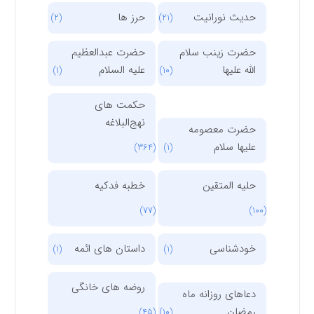
حدیث نورانیت
حرز ها
(2)
(21)
حضرت زینب سلام
حضرت عبدالعظیم
الله علیها
علیه السلام
(1)
(10)
حکمت های
نهج‌البلاغه
حضرت معصومه
علیها سلام
(364)
(1)
حلیه المتقین
خطبه فدکیه
(77)
(100)
خودشناسی
داستان های ائمه
(1)
(1)
روضه های خانگی
دعاهای روزانه ماه
رمضان
(45)
(10)