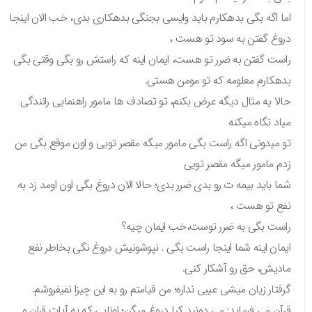
اما اگه بگی بدهکارم باید وایسی بجنگی بدهکاری بدی، خب الان اینجا
دروغ گفتن به سود تو هست ،
راست گفتن به ضرر تو هست، ایمان اینه که راستش رو بگی وقتی بگی
بدهکارم معلومه که تو مومن هستی.
حالا یه مثال دیگه عرض بکنم، تو تصادف ها مامور راهنمایی رانندگی
میاد نگاه میکنه
تو میدونی اگه راست بگی مامور میگه مقصر تویی و اون موقع بگی من
زدم مامور میگه مقصر تویی
شما باید بیمه ت رو بدی ضرر بدی؛ حالا الان دروغ بگی اون اومد زد به
نفع تو هست ،
راست بگی به ضرر توست،خب ایمان چیه؟
ایمان اینه شما اینجا راست بگی . نپوشونیش دروغ نگی بخاطر نفع
مادیش، حق رو آشکار کنی.
گرفتار زیان میشی عیبی نداره؛ من قیامتم رو به این چیزا نمیفروشم.
قرآن می فرماید: می دونید کیا دروغ میگن؛ اونایی که به آیات قران و