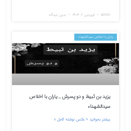
admin
فروردین ۶, ۱۴۰۳
بدون دیدگاه
یاران با اخلاص سیدالشهداء
یزید بن ثبیط و دو پسرش _ یاران با اخلاص
سیدالشهداء
بیشتر بخوانید + عکس نوشته کامل »