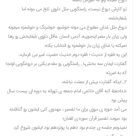
تو کارش دروغ نیست، راستگویی مثل داروی تلخ می مونه اما
شفابخشه،
دروغ مثل غذای مطبوع می مونه خوشبو، خوشرنگ و خوشمزه میمونه
ولی زیان بار مضر اینجوریه، آدمی انسان عاقل داروی شفابخش رو رها
نمیکنه یا غذای زیان بار خوشمزه رو انتخاب بکنه.
این یه فقره از حدیث ؛ فقره دوم حدیث حضرت امیر می فرماید:
گفتارت ایمان سه بخش،۱_ راستگویی رو مقدم بکنی بر دروغگویی اونجا
که به ضررته
۲_ اینکه گفتارت بیش از عملت نباشه،
خداحفظ کنه آقای خاتمی امام جمعه ی تهرانه یه دوره ای بیست سال
پیش بود
می آمد حوزه ی مروی برای ما تفسیر ، مهدوی کنی ایشون رو گذاشته
بود میومد تفسیر قرآن سوره ی لقمان؛
نمیدونم جلسه ی چندم بود دهم یا پونزدهم بود ایشون شروع کرد