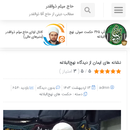
حاج میثم ذوالقدر
مطالب دینی از حاج آقا ذوالقدر
اَپ 365 حکمت صوتی نهج
کانال ایتای حاج میثم ذوالقدر
البلاغه
(منبرهای عالی)
نشانه های ایمان از دیدگاه نهج‌البلاغه
5
/
5
(
3
امتیاز
)
admin
۱۳ اردیبهشت ۱۴۰۳
بدون دیدگاه
بازدید :654
دسته :
حکمت های نهج‌البلاغه