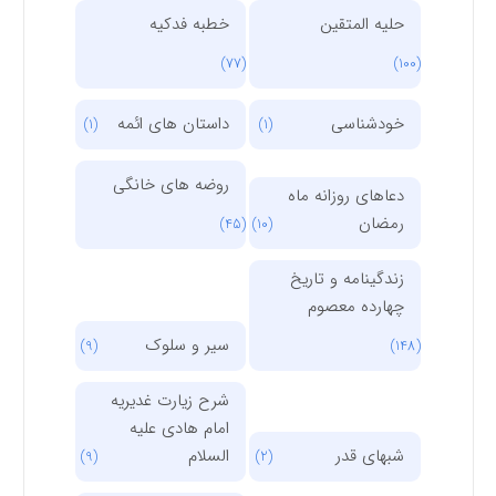
حلیه المتقین
خطبه فدکیه
(77)
(100)
خودشناسی
داستان های ائمه
(1)
(1)
روضه های خانگی
دعاهای روزانه ماه
رمضان
(45)
(10)
زندگینامه و تاریخ
چهارده معصوم
سیر و سلوک
(9)
(148)
شرح زیارت غدیریه
امام هادی علیه
شبهای قدر
السلام
(9)
(2)