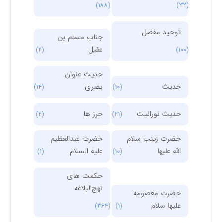
(188)
(32)
توحید مفضل
جناب مسلم بن
عقیل
(2)
(100)
حدیث عنوان
حدیث
بصری
(14)
(10)
حدیث نورانیت
حرز ها
(2)
(21)
حضرت زینب سلام
حضرت عبدالعظیم
الله علیها
علیه السلام
(1)
(10)
حکمت های
نهج‌البلاغه
حضرت معصومه
علیها سلام
(364)
(1)