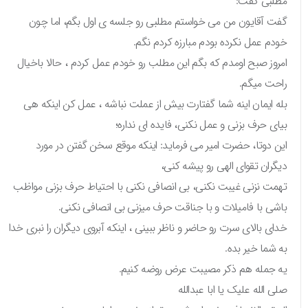
مطلبی گفت:
گفت آقایون من می خواستم مطلبی رو جلسه ی اول بگم، اما چون
خودم عمل نکرده بودم مبارزه کردم نگم.
امروز صبح اومدم که بگم این مطلب رو خودم عمل کردم ، حالا باخیال
راحت میگم.
بله ایمان اینه شما گفتارت بیش از عملت نباشه ، عمل کن اینکه هی
بیای حرف بزنی و عمل نکنی، فایده ای نداره؛
این دوتا، حضرت امیر می فرماید: اینکه موقع سخن گفتن در مورد
دیگران تقوای الهی رو پیشه کنی،
تهمت نزنی غیبت نکنی، بی انصافی نکنی با احتیاط حرف بزنی مواظب
باشی با فامیلات و با جناقت حرف میزنی بی انصافی نکنی.
خدای بالای سرت رو حاضر و ناظر ببینی ، اینکه آبروی دیگران را نبری خدا
به شما خیر بده.
یه جمله هم ذکر مصیبت عرض روضه کنیم.
صلی الله علیک یا ابا عبدالله