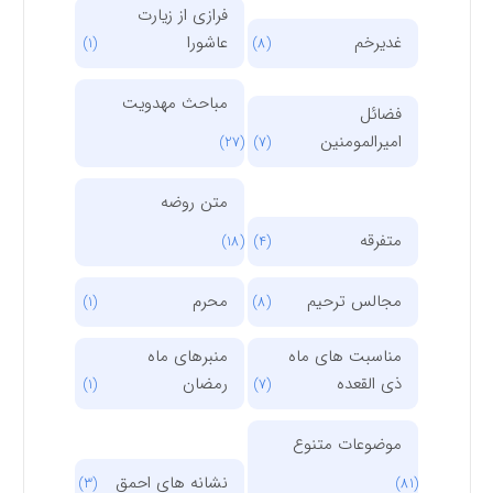
فرازی از زیارت
غدیرخم
عاشورا
(1)
(8)
مباحث مهدویت
فضائل
امیرالمومنین
(27)
(7)
متن روضه
متفرقه
(18)
(4)
مجالس ترحیم
محرم
(1)
(8)
مناسبت های ماه
منبرهای ماه
ذی القعده
رمضان
(1)
(7)
موضوعات متنوع
نشانه های احمق
(3)
(81)