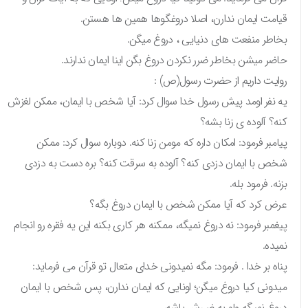
قیامت ایمان ندارن، اصلا دروغگوها همین ها هستن.
بخاطر منفعت های دنیایی ، دروغ میگن.
حاضر میشن بخاطر ضرر نکردن دروغ بگن اینا ایمان ندارند.
روایت داریم از حضرت رسول(ص) :
یه نفر اومد پیش رسول خدا سوال کرد: آیا شخص با ایمان، ممکن لغزش
کنه؟ آلوده ی زنا بشه؟
پیامبر فرمود: امکان داره که مومن زنا کنه. دوباره سوال کرد: ممکن
شخص با ایمان دزدی کنه؟ آلوده به سرقت کنه؟ بره دست به دزدی
بزنه. فرمود بله.
عرض کرد که آیا ممکن شخص با ایمان دروغ بگه؟
پیغمبر فرمود: نه دروغ نمیگه، ممکنه هر کاری بکنه این یه فقره رو انجام
نمیده.
پناه بر خدا . فرمود: مگه نمیدونی خدای متعال تو قرآن می فرماید:
میدونی کیا دروغ میگن؛ اونایی که ایمان ندارن، پس شخص با ایمان
دروغ نمیگه ولو به ضررش باشه،