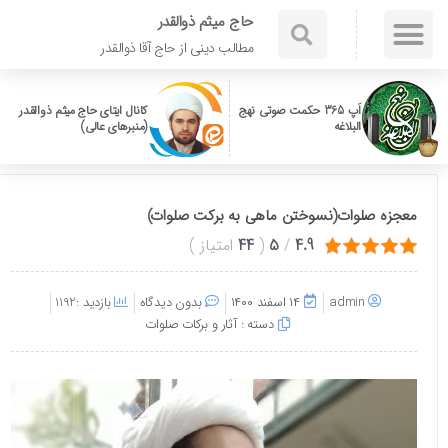
حاج میثم ذوالقدر
مطالب دینی از حاج آقا ذوالقدر
اَپ 365 حکمت صوتی نهج
کانال ایتای حاج میثم ذوالقدر
البلاغه
(منبرهای عالی)
معجزه صلوات(نسوختن ماهی به برکت صلوات)
4.9
/
5
(
44
امتیاز
)
admin
۱۴ اسفند ۱۴۰۰
بدون دیدگاه
بازدید :1192
دسته :
آثار و برکات صلوات