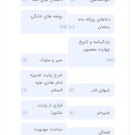
روضه های خانگی
دعاهای روزانه ماه
رمضان
(45)
(10)
زندگینامه و تاریخ
چهارده معصوم
سیر و سلوک
(9)
(148)
شرح زیارت غدیریه
امام هادی علیه
شبهای قدر
السلام
(9)
(2)
فرازی از زیارت
غدیرخم
عاشورا
(1)
(8)
مباحث مهدویت
فضائل