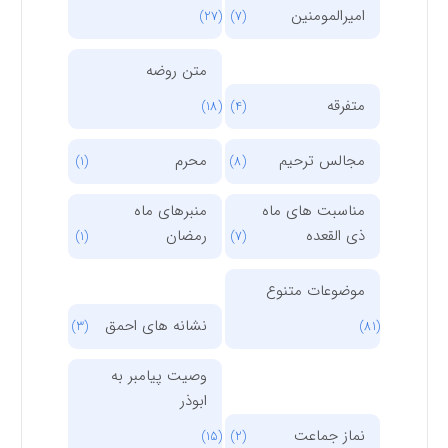
امیرالمومنین
(27)
(7)
متن روضه
متفرقه
(18)
(4)
مجالس ترحیم
محرم
(1)
(8)
مناسبت های ماه
منبرهای ماه
ذی القعده
رمضان
(1)
(7)
موضوعات متنوع
نشانه های احمق
(3)
(81)
وصیت پیامبر به
ابوذر
نماز جماعت
(15)
(2)