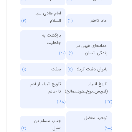
امام هادی علیه
امام کاظم
السلام
(4)
(2)
بازگشت به
جاهلیت
امدادهای غیبی در
زندگی انسان
(20)
(1)
بانوان دشت کربلا
بعثت
(1)
(5)
تاریخ انبیاء
تاریخ انبیاء از آدم
(ادریس_نوح_هود_صالح)
تا خاتم
(188)
(32)
توحید مفضل
جناب مسلم بن
عقیل
(2)
(100)