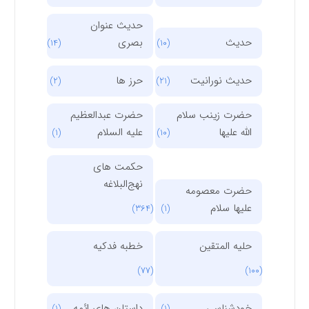
حدیث عنوان
حدیث
بصری
(14)
(10)
حدیث نورانیت
حرز ها
(2)
(21)
حضرت زینب سلام
حضرت عبدالعظیم
الله علیها
علیه السلام
(1)
(10)
حکمت های
نهج‌البلاغه
حضرت معصومه
علیها سلام
(364)
(1)
حلیه المتقین
خطبه فدکیه
(77)
(100)
خودشناسی
داستان های ائمه
(1)
(1)