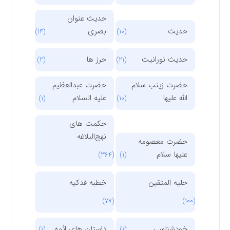
حدیث عنوان
حدیث
بصری
(14)
(10)
حدیث نورانیت
حرز ها
(2)
(21)
حضرت زینب سلام
حضرت عبدالعظیم
الله علیها
علیه السلام
(1)
(10)
حکمت های
نهج‌البلاغه
حضرت معصومه
علیها سلام
(364)
(1)
حلیه المتقین
خطبه فدکیه
(77)
(100)
خودشناسی
داستان های ائمه
(1)
(1)