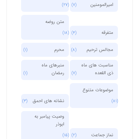
امیرالمومنین
(27)
(7)
متن روضه
متفرقه
(18)
(4)
مجالس ترحیم
محرم
(1)
(8)
مناسبت های ماه
منبرهای ماه
ذی القعده
رمضان
(1)
(7)
موضوعات متنوع
نشانه های احمق
(3)
(81)
وصیت پیامبر به
ابوذر
نماز جماعت
(15)
(2)