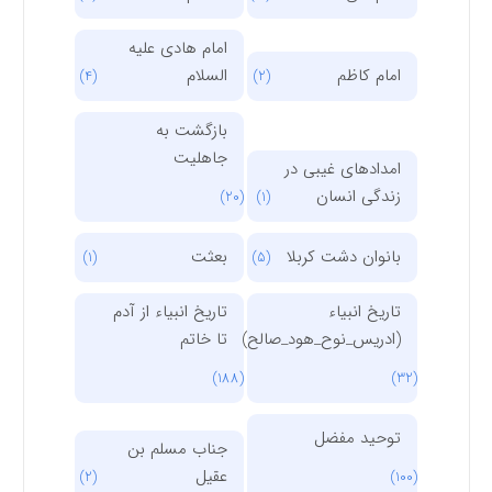
امام هادی علیه
امام کاظم
السلام
(4)
(2)
بازگشت به
جاهلیت
امدادهای غیبی در
زندگی انسان
(20)
(1)
بانوان دشت کربلا
بعثت
(1)
(5)
تاریخ انبیاء
تاریخ انبیاء از آدم
(ادریس_نوح_هود_صالح)
تا خاتم
(188)
(32)
توحید مفضل
جناب مسلم بن
عقیل
(2)
(100)