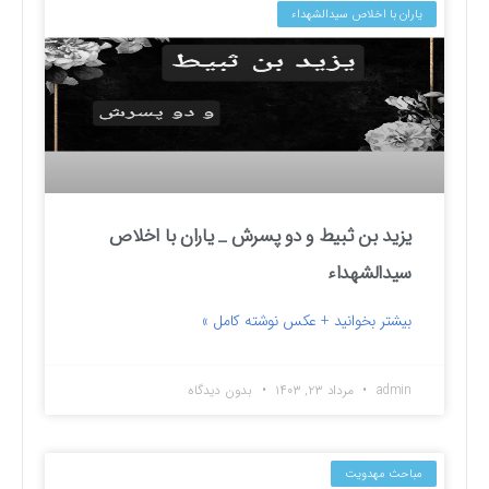
یاران با اخلاص سیدالشهداء
یزید بن ثبیط و دو پسرش _ یاران با اخلاص
سیدالشهداء
بیشتر بخوانید + عکس نوشته کامل »
admin
مرداد ۲۳, ۱۴۰۳
بدون دیدگاه
مباحث مهدویت