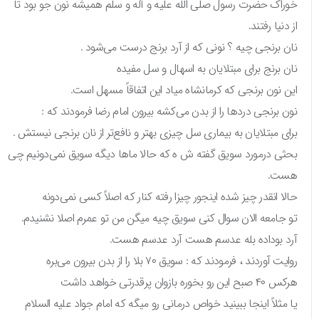
خوراک حضرت رسول صلی الله علیه و آله و سلم همیشه نون جو بود تا
از دنیا رفتند.
نان برنجی چیه ؟ نونی که از آرد برنج درست می‌شود .
نان برنج برای مبتلایان به اسهال و سل مفیده
این نون برنجی که کرمانشاه میاد این اتفاقاً مسهل است.
نون برنجی دردها را از بدن می‌کشه بیرون امام رضا فرمودند که :
برای مبتلایان به بیماری سل چیزی بهتر و نافع‌تر از نان برنجی نیستش .
بحثی درمورد سویق گفته ش ه که حالا ماها دیگه سویق نمی‌دونیم چی
هست.
حالا انقدر چیز شده اینجور چیزا رفته کنار که اصلاً کسی نمی‌دونه
تو جامعه الان سوال کنی سویق چیه میگن من تو عمرم اصلا نشنیدم.
آرد بوداده بله عدسم هست آرد عدسم هست.
روایت آوردند ، فرمودند که : سویق ۷۰ بلا را از بدن بیرون می‌بره
هرکس ۴۰ صبح این رو بخوره بازوان پرقدرتی خواهد داشت
یا مثلاً اینجا ببینید خواص درمانی رو میگه که امام جواد علیه السلام