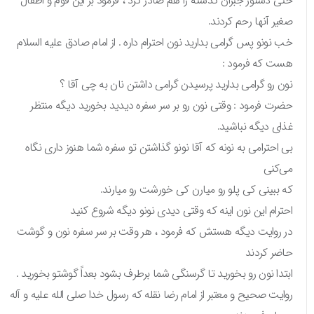
حتی دستور جبران گذشته را هم صادر کرد ، فرمود بر این قوم و اطفال
صغیر آنها رحم کردند.
خب نونو پس گرامی بدارید نون احترام داره . از امام صادق علیه السلام
هست که فرمود :
نون رو گرامی بدارید پرسیدن گرامی داشتن نان به چی آقا ؟
حضرت فرمود : وقتی نون رو بر سر سفره دیدید بخورید دیگه منتظر
غذای دیگه نباشید.
بی احترامی به نونه که آقا نونو گذاشتن تو سفره شما هنوز داری نگاه
می‌کنی
که ببینی کی پلو رو میارن کی خورشت رو میارند.
احترام این نون اینه که وقتی دیدی نونو دیگه شروع کنید
در روایت دیگه هستش که فرمود ، هر وقت بر سر سفره نون و گوشت
حاضر کردند
ابتدا نون رو بخورید تا گرسنگی شما برطرف بشود بعداً گوشتو بخورید .
روایت صحیح و معتبر از امام رضا نقله که رسول خدا صلی الله علیه و آله