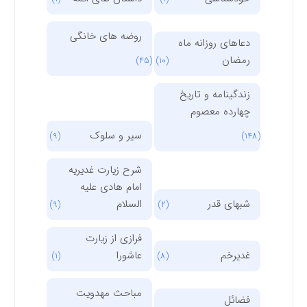
روضه های خانگی
دعاهای روزانه ماه
رمضان
(45)
(10)
زندگینامه و تاریخ
چهارده معصوم
سیر و سلوک
(9)
(148)
شرح زیارت غدیریه
امام هادی علیه
شبهای قدر
السلام
(9)
(2)
فرازی از زیارت
غدیرخم
عاشورا
(1)
(8)
مباحث مهدویت
فضائل