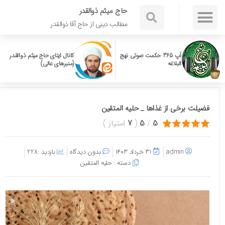
حاج میثم ذوالقدر
مطالب دینی از حاج آقا ذوالقدر
اَپ 365 حکمت صوتی نهج
کانال ایتای حاج میثم ذوالقدر
البلاغه
(منبرهای عالی)
فضیلت برخی از غذاها _ حلیه المتقین
5
/
5
(
7
امتیاز
)
admin
۳۱ خرداد ۱۴۰۳
بدون دیدگاه
بازدید :228
دسته :
حلیه المتقین