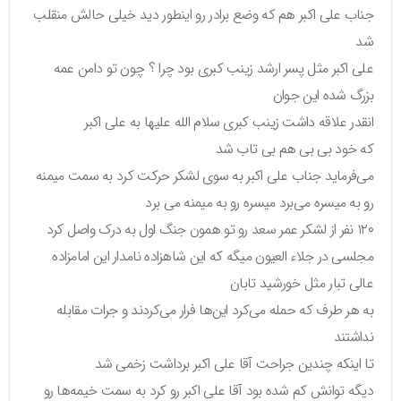
جناب علی اکبر هم که وضع برادر رو اینطور دید خیلی حالش منقلب
شد
علی اکبر مثل پسر ارشد زینب کبری بود چرا ؟ چون تو دامن عمه
بزرگ شده این جوان
انقدر علاقه داشت زینب کبری سلام الله علیها به علی اکبر
که خود بی بی هم بی تاب شد
می‌فرماید جناب علی اکبر به سوی لشکر حرکت کرد به سمت میمنه
رو به میسره می‌برد میسره رو به میمنه می برد
۱۲۰ نفر از لشکر عمر سعد رو تو همون جنگ اول به درک واصل کرد
مجلسی در جلاء العیون میگه که این شاهزاده نامدار این امامزاده
عالی تبار مثل خورشید تابان
به هر طرف که حمله می‌کرد این‌ها فرار می‌کردند و جرات مقابله
نداشتند
تا اینکه چندین جراحت آقا علی اکبر برداشت زخمی شد
دیگه توانش کم شده بود آقا علی اکبر رو کرد به سمت خیمه‌ها رو