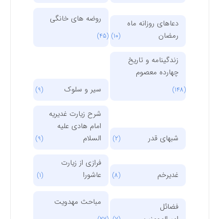
روضه های خانگی
دعاهای روزانه ماه
رمضان
(45)
(10)
زندگینامه و تاریخ
چهارده معصوم
سیر و سلوک
(9)
(148)
شرح زیارت غدیریه
امام هادی علیه
شبهای قدر
السلام
(9)
(2)
فرازی از زیارت
غدیرخم
عاشورا
(1)
(8)
مباحث مهدویت
فضائل
امیرالمومنین