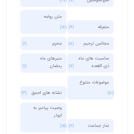
(27)
(7)
متن روضه
متفرقه
(18)
(4)
مجالس ترحیم
محرم
(1)
(8)
مناسبت های ماه
منبرهای ماه
ذی القعده
رمضان
(1)
(7)
موضوعات متنوع
نشانه های احمق
(3)
(81)
وصیت پیامبر به
ابوذر
نماز جماعت
(15)
(2)