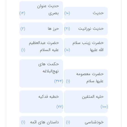
حدیث عنوان
حدیث
بصری
(14)
(10)
حدیث نورانیت
حرز ها
(2)
(21)
حضرت زینب سلام
حضرت عبدالعظیم
الله علیها
علیه السلام
(1)
(10)
حکمت های
نهج‌البلاغه
حضرت معصومه
علیها سلام
(364)
(1)
حلیه المتقین
خطبه فدکیه
(77)
(100)
خودشناسی
داستان های ائمه
(1)
(1)