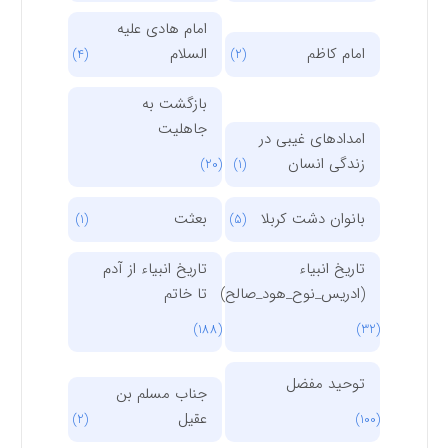
امام هادی علیه
امام کاظم
السلام
(4)
(2)
بازگشت به
جاهلیت
امدادهای غیبی در
زندگی انسان
(20)
(1)
بانوان دشت کربلا
بعثت
(1)
(5)
تاریخ انبیاء
تاریخ انبیاء از آدم
(ادریس_نوح_هود_صالح)
تا خاتم
(188)
(32)
توحید مفضل
جناب مسلم بن
عقیل
(2)
(100)