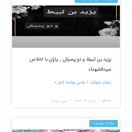
یزید بن ثبیط و دو پسرش _ یاران با اخلاص
سیدالشهداء
بیشتر بخوانید + عکس نوشته کامل »
admin
مرداد ۲۳, ۱۴۰۳
بدون دیدگاه
مباحث مهدویت