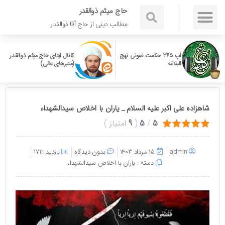
حاج میثم ذوالقدر
مطالب دینی از حاج آقا ذوالقدر
اَپ 365 حکمت صوتی نهج
کانال ایتای حاج میثم ذوالقدر
البلاغه
(منبرهای عالی)
شاهزاده علی اکبر علیه السلام _ یاران با اخلاص سیدالشهداء
5
/
5
(
9
امتیاز
)
admin
۱۵ مرداد ۱۴۰۳
بدون دیدگاه
بازدید :172
دسته :
یاران با اخلاص سیدالشهداء