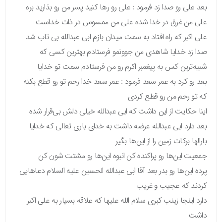
بعد علی رو صدا زد فرمود : علی رو رها کنید پسر من رو بذارید بره
علی من غرق در خدا شده علی من ممسوس در ذات خداست
علی اکبر که راه افتاد به سمت میدان بازم ابی عبدالله بی تاب شد
صدا زد خدایا شاهدی من جوونمو فرستادم بهترین کسی که
شبیه‌ترین کس به پیغمبر اکرم رو من فرستادم سمت تو خدایا
بعد رو کرد به عمر سعد فرمود : عمر سعد خدا رحم تو رو قطع بکنه
که تو رحم من رو قطع کردی
اینا حکایت از این داشت که ابی عبدالله خیلی دلش بی‌قرار شده
بعد دارد ابی عبدالله عرضه داشت به خدای باری تعالی که خدایا
بارالها برکات زمین را از این‌ها بگیر
جمعیت این‌ها رو پراکنده کن انبوه این‌ها رو مشتت شون کن
پرده این‌ها رو بدر بعد آقا ابی عبدالله الحسین علیه السلام دعاهایی
کردند که عجیب و غریب
دارد اینجا زینب کبری سلام الله علیها که علاقه بسیار به علی اکبر
داشت