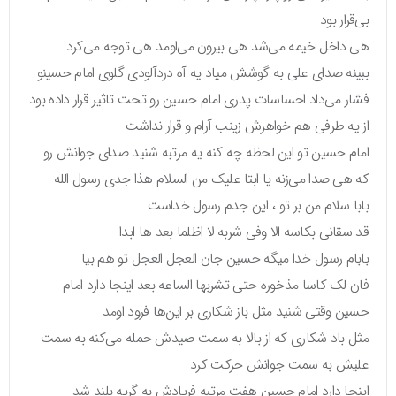
بی‌قرار بود
هی داخل خیمه می‌شد هی بیرون می‌اومد هی توجه می‌کرد
ببینه صدای علی به گوشش میاد یه آه دردآلودی گلوی امام حسینو
فشار می‌داد احساسات پدری امام حسین رو تحت تاثیر قرار داده بود
از یه طرفی هم خواهرش زینب آرام و قرار نداشت
امام حسین تو این لحظه چه کنه یه مرتبه شنید صدای جوانش رو
که هی صدا می‌زنه یا ابتا علیک من السلام هذا جدی رسول الله
بابا سلام من بر تو ، این جدم رسول خداست
قد سقانی بکاسه الا وفی شربه لا اظلما بعد ها ابدا
بابام رسول خدا میگه حسین جان العجل العجل تو هم بیا
فان لک کاسا مذخوره حتی تشربها الساعه بعد اینجا دارد امام
حسین وقتی شنید مثل باز شکاری بر این‌ها فرود اومد
مثل باد شکاری که از بالا به سمت صیدش حمله می‌کنه به سمت
علیش به سمت جوانش حرکت کرد
اینجا دارد امام حسین هفت مرتبه فریادش به گریه بلند شد