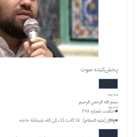
پخش‌کننده صوت
00:00
بسم الله الرحمن الرحیم
00:00
■حکمت شماره ۲۷۸
00:00
●وقال (علیه السلام): اذَا کَانت لَک اِلیَ الله سُبحَانَهُ حَاجَه