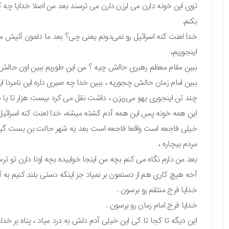
توی این خونه دارن می لرزن دارن می ترسند بعد من اصلا خدایا چه ک
بکنم.
خدا لعنت کنه اسرائیل رو نمی‌دونم یعنی چی؟ بعد ما دلمون آتیش 
اینجوریم،
ببین مقام معظم رهبری حالش چیه ؟ من این طوریم ببین اون حالش
ببین امام زمان حالش چجوریه ، ببین خدا چه صبری داره این نامردا این
چند تن اینجوری یهو می‌ریزن ، داشت نقل می کرد بیست هزار تا یا 
این همه خونه پس این همه آدم کشته میشه، خدا لعنت کنه اسرائیل 
خیلی فاجعه است واقعا فاجعه است بعد یه شهر حالت بن بست گیر آ
مردم بیچاره ،
بعد من دارم نگاه می کنم بچه من اینجا خوابیده بچه اونا دارن تو ترس
آخه هیچ کاری هم از دستمون بر نمیاد جز اینکه دستی بلند کنیم به 
خدایا فرج منتقم رو برسون .
خدایا فرج امام زمان رو برسون .
این دیگه تا کجا تا کی این خیلی آدم دلش به درد میاد ، پناه بر خدا.