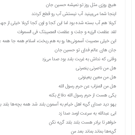
هیچ روزی مثل روز تو نمیشه حسین جان
اینجا شما می‌بینید آب نیستش آب رو قطع کردند
کربلا هم آب بسته شده بود اما این کجا و اون کجا کربلا خیلی از ج
لقد عظمت الرزیه و جلت و عظمت المصیبتک فی السموات
این خیلی مصیبت آسمونی‌ها رو به هم ریخت، اسلام همه جا همه 
جان های عالم فدای تو حسین جان
وقتی که نداش به غربت بلند بود صدا می‌زد
هل من ناصرنی ینصرنی
هل من معین یعینونی
هل من المنزاب عن حرم رسول الله
یکی هست از حرم رسول الله دفاع بکنه
یهو دید صدای گریه اهل خیام به آسمون بلند شد همه بچه‌ها بلند بل
ابی عبدالله به سرعت اومد صدا زد
خواهر تا برادر هست بلند بلند گریه نکن
گریه‌ها بماند بماند بعد من