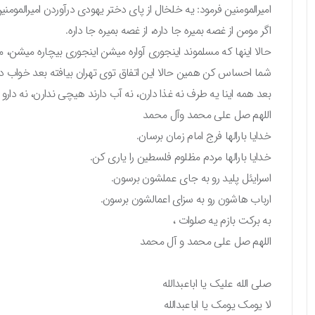
امیرالمومنین فرمود: یه خلخال از پای دختر یهودی درآوردن امیرالمومنی
اگر مومن از غصه بمیره جا داره، از غصه بمیره جا داره.
حالا اینها که مسلموند اینجوری آواره میشن اینجوری بیچاره میشن، می‌
شما احساس کن همین حالا این اتفاق توی تهران بیافته بعد خواب د
بعد همه اینا یه طرف نه غذا دارن، نه آب دارند هیچی ندارن، نه دارو
اللهم صل علی محمد وآل محمد
خدایا بارالها فرج امام زمان برسان.
خدایا بارالها مردم مظلوم فلسطین را یاری کن.
اسرایئل پلید رو به جای عملشون برسون.
ارباب هاشون رو به سزای اعمالشون برسون.
به برکت بازم یه صلوات ،
اللهم صل علی محمد و آل محمد
صلی الله علیک یا اباعبدالله
لا یومک یومک یا اباعبدالله