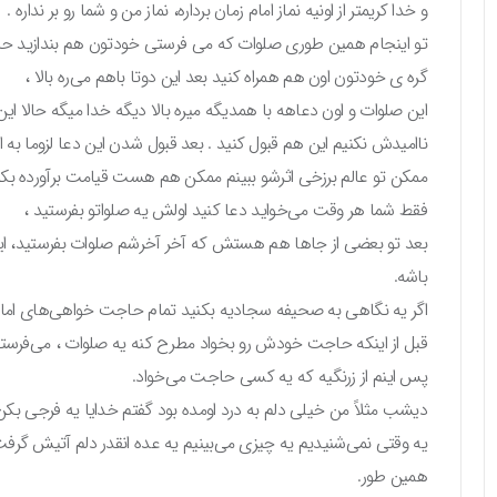
و خدا کریمتر از اونیه نماز امام زمان برداره، نماز من و شما رو بر نداره .
تو اینجام همین طوری صلوات که می فرستی خودتون هم بندازید ح
گره ی خودتون اون هم همراه کنید بعد این دوتا باهم می‌ره بالا ،
این صلوات و اون دعاهه با همدیگه میره بالا دیگه خدا میگه حالا این 
ناامیدش نکنیم این هم قبول کنید . بعد قبول شدن این دعا لزوما به 
ممکن تو عالم برزخی اثرشو ببینم ممکن هم هست قیامت برآورده بک
فقط شما هر وقت می‌خواید دعا کنید اولش یه صلواتو بفرستید ،
بعد تو بعضی از جاها هم هستش که آخر آخرشم صلوات بفرستید، ا
باشه.
اگر یه نگاهی به صحیفه سجادیه بکنید تمام حاجت خواهی‌های اما
قبل از اینکه حاجت خودش رو بخواد مطرح کنه یه صلوات ، می‌فرسته
پس اینم از زرنگیه که یه کسی حاجت می‌خواد.
دیشب مثلاً من خیلی دلم به درد اومده بود گفتم خدایا یه فرجی بکن آ
یه وقتی نمی‌شنیدیم یه چیزی می‌بینیم یه عده انقدر دلم آتیش گرف
همین طور.