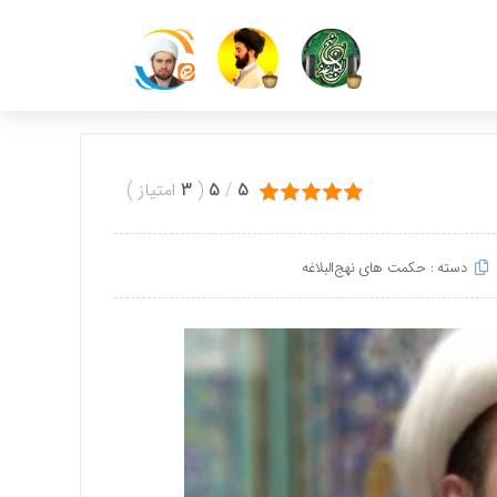
5
/
5
(
3
امتیاز
)
دسته :
حکمت های نهج‌البلاغه