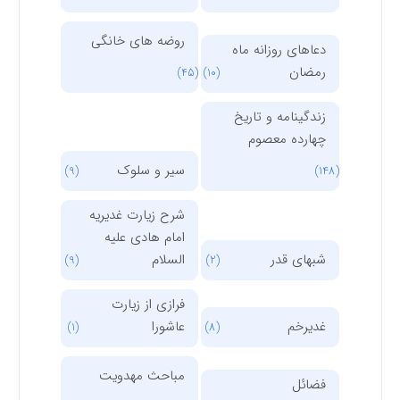
روضه های خانگی
دعاهای روزانه ماه
رمضان
(45)
(10)
زندگینامه و تاریخ
چهارده معصوم
سیر و سلوک
(9)
(148)
شرح زیارت غدیریه
امام هادی علیه
شبهای قدر
السلام
(9)
(2)
فرازی از زیارت
غدیرخم
عاشورا
(1)
(8)
مباحث مهدویت
فضائل