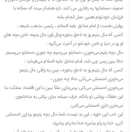
ضعیف مسلمانها یه رفتاری می کنند داره هشدار میده که ممکنه با
فرزندان خودتونم همین عمل انجام بشه.
روایتی هست از امام صادق علیه السلام ، رئیس مذهب شیعه ،
کسی که مال یتیم رو به ناحق بخوره وبال اون مال یتیمه دامن بچه های
او رو در دنیا و دامن خودشو در آخرت می‌گیره .
مال بچه یتیم می‌خوری ،حسابتو می‌رسیم چه جوری حسابتو می‌رسیم .
حالا ببین پس چی شد، امام صادق علیه السلام می‌فرماید :
کسی که مال یتیم رو به ناحق بخوره ، ببین یه وقتی مال یتیمو
می‌خوری احسنش می‌کنی حالا چه جوری ،
می‌خوری احسنش می‌کنی برمی‌داری مثلاً ببین با این اقتصاد مملکت ما
این طفلک پولش تو بانکه، خراب میشه میای براش یه ساختمون
می‌خری داری احسنش می‌کنی .
این خب این خوبه ، این بد نیست شما مال بچه یتیمو برداری احسنش
کنی، خدا پدرتم بیامرزه خدا مادرتم بیامرزه.
ولی یه وقتی برمی‌داری ها پولیش می‌کنی می خوری یه لیوانم آب