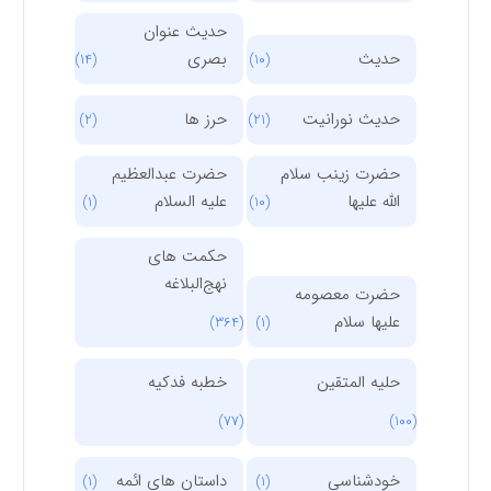
حدیث عنوان
حدیث
بصری
(14)
(10)
حدیث نورانیت
حرز ها
(2)
(21)
حضرت زینب سلام
حضرت عبدالعظیم
الله علیها
علیه السلام
(1)
(10)
حکمت های
نهج‌البلاغه
حضرت معصومه
علیها سلام
(364)
(1)
حلیه المتقین
خطبه فدکیه
(77)
(100)
خودشناسی
داستان های ائمه
(1)
(1)