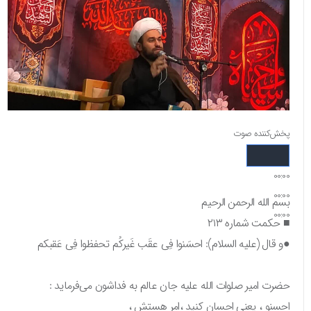
پخش‌کننده صوت
00:00
00:00
بسم الله الرحمن الرحیم
00:00
■ حکمت شماره ۲۱۳
●و قال (علیه السلام): احسَنوا فِی عقَب غَیرکُم تحفظوا فِی عَقبکم
حضرت امیر صلوات الله علیه جان عالم به فداشون می‌فرماید :
احسنو ، یعنی احسان کنید ،امر هستش ،