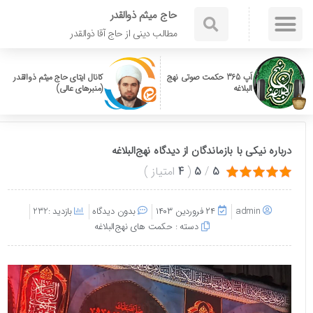
حاج میثم ذوالقدر
مطالب دینی از حاج آقا ذوالقدر
اَپ 365 حکمت صوتی نهج
کانال ایتای حاج میثم ذوالقدر
البلاغه
(منبرهای عالی)
درباره نیکی با بازماندگان از دیدگاه نهج‌البلاغه
5
/
5
(
4
امتیاز
)
admin
۲۴ فروردین ۱۴۰۳
بدون دیدگاه
بازدید :232
دسته :
حکمت های نهج‌البلاغه