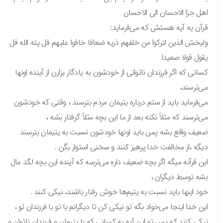
اهل جزا الاحسان الی الاحسان
قرآن یه آیه هستش که می‌فرماید:
ولیخش الذین لترکوا من خلفهم ذریه ضعافا خافوا علیهم فل یته الله فل
یقول قولا صعیدا
کسانی که اگر فرزندان ناتوانی از خودشون به یادگار بزارن از آینده اونها
می‌ترسند،
می‌فرماید باید از ستم درباره یتیمان مردم بترسند ، وقتی که خودشون
می‌ترسند که مثلاً نکنه بعد از ما این بچه مثلاً گرفتار بشه ،
ضعیف واقع بشه پس باید اونها خودشون نسبت به یتیمان بترسند
دیگه ،از مخالفت خدا پرهیز کنند و سخنی استوار بگن .
این قرآنه میگه اگر بچه ضعیف داره می‌ترسه که آینده این بچه لگد مال
بشه توسط دیگران ،
خود اینها باید نسبت به یتیم‌ها خوش رفتار باشند، نیکی کنند .
این خدا اینجا می‌خواد بگه تو نیکی کن تا دیگرانم با تو با فرزندان تو ،
نیکی کنند که پس تو این آیه به کسانی که با یتیمان و فرزندان ناتوان و