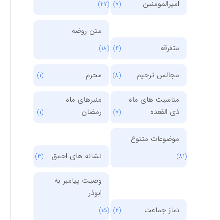
امیرالمومنین
(27)
(7)
متن روضه
متفرقه
(18)
(4)
مجالس ترحیم
محرم
(1)
(8)
مناسبت های ماه
منبرهای ماه
ذی القعده
رمضان
(1)
(7)
موضوعات متنوع
نشانه های احمق
(3)
(81)
وصیت پیامبر به
ابوذر
نماز جماعت
(15)
(2)