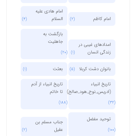
امام هادی علیه
امام کاظم
السلام
(4)
(2)
بازگشت به
جاهلیت
امدادهای غیبی در
زندگی انسان
(20)
(1)
بانوان دشت کربلا
بعثت
(1)
(5)
تاریخ انبیاء
تاریخ انبیاء از آدم
(ادریس_نوح_هود_صالح)
تا خاتم
(188)
(32)
توحید مفضل
جناب مسلم بن
عقیل
(2)
(100)