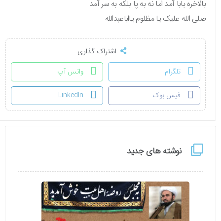
بالاخره بابا آمد اما نه به پا بلکه به سر آمد
صلی الله علیک یا مظلوم یااباعبدالله
اشتراک گذاری
تلگرام
واتس آپ
فیس بوک
LinkedIn
نوشته های جدید