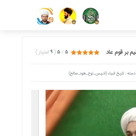
م بر قوم عاد
5
/
5
(
9
امتیاز
)
دسته :
تاریخ انبیاء (ادریس_نوح_هود_صالح)