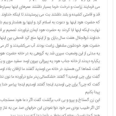
می فرمایند زراعت و درخت خرما بسیار داشتند عمرهای اینها بسیارطو
قد و قامتی کشیده و بلند داشتند بت می پرستیدند تا اینکه خداوند م
که حضرت هود اینها رو دعوت به اسلام کرد و اینها رو هشدار و بیم دا
نهایت اینکه اینها ابا کردند به حضرت هود ایمان نیاوردند تصمیم بر اذ
خداوند ذوالجلال هفت سال باران رو از اینها منع کرد قحطی بین اینها
حضرت هود خودشون مشغول زراعت بودند آب می‌کشیدند و کار می 
یه مدتی از این وضعیت سپری شد یه گروهی به در خانه حضرت هود ا
یکباره دیدند از خانه جناب هود یه پیرزالی بیرون اومد سفید موی و
گفت شماها کی هستید در خانه من اومدید گفتند ما ازفلان بلاد اومدی
گفت برای چی اومدید؟ گفتند خشکسالی پدر مارو درآورده ما نون نداری
گفت که چی؟ برای چی اومدید اینجا گفتند اومدیم اینجا پیامبر خدا برا
پیدا بکنیم
این زن گستاخ و پررو و بی ادب برگشت گفت اگر دعا هود مستجاب ب
کل اگر طبیب بودی سر خود دوا نمودی این حرفهای صد من یه غاز چی
هود کجا نفسش حقه که بخواد بر شما دعا کنه برید برید برید