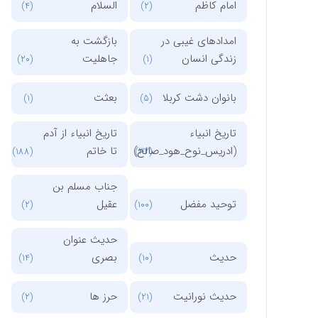
امام کاظم
السلام
(4)
(2)
امدادهای غیبی در
بازگشت به
زندگی انسان
جاهلیت
(20)
(1)
بانوان دشت کربلا
بعثت
(1)
(5)
تاریخ انبیاء
تاریخ انبیاء از آدم
(ادریس_نوح_هود_صالح)
تا خاتم
(188)
(32)
جناب مسلم بن
توحید مفضل
عقیل
(2)
(100)
حدیث عنوان
حدیث
بصری
(14)
(10)
حدیث نورانیت
حرز ها
(2)
(21)