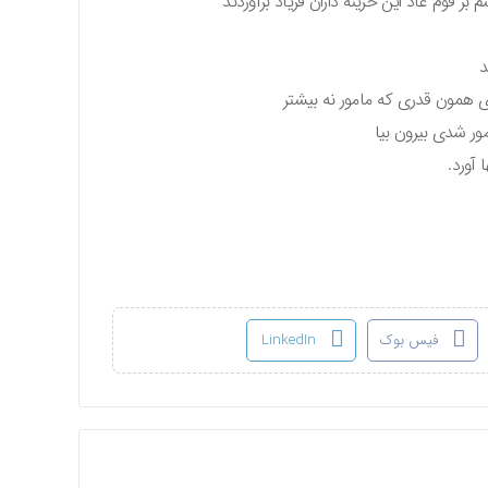
 بر قوم عاد این خزینه‌ داران فریاد برآوردند
د
 آی همون قدری که مامور نه بیشتر
ور شدی بیرون بیا
 آورد.
فیس بوک
LinkedIn