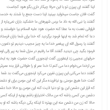
اینا گفتند ای پیرزن تو با این حرفا چیکار داری بگو هود کجاست
گفت فلان جاست میخواید ببینید اینا دست جمع پا شدند به خدم
گفتند یا نبی الله به داد ما برس شهرهای ما خشکید باران نمی‌باره از
فراوانی نعمت به ما عطا کنه حضرت‌ هود علیه السلام بپا خواستند و نما
دعا که تمام شد به اینها فرمود برگردید که خدا برای شما باران فرستاد و
گفتند یا رسول الله ای پیغمبر خدا ما یه چیز عجیب دیدیم تو دلمون م
فرمود بگید چی دیدید گفتند آقا ما رفتیم در منزل شما یه پیر زالی
حرفهای عجیبی زد اینطوری گفت اینجوری گفت حضرت هود یه لبخندی 
من ازخدا می‌خوام دعا می کنم تا خدا عمر او را طولانی قرار بده عمرش 
گفتند دعا می‌کنی این پیرزن نفرین می‌کرد اینجوری می‌گفت بد شما
گفت خدا هیچ مومنی رو نیافریده مگر این که این مومن برای او دش
که قرار این دشمن این رو تو دنیا اذیت کنه این مومن رو حالا خدا دشم
دشمن من کسی باشه که من مالک اختیاراو باشم بهتره از اینکه کسی ب
حالا که زن من دشمن منه این بهتره تا اینکه یکی دیگه باشه که او ب
حضرت هود علیه السلام در میان قوم خودشون ماندند مردم رو دعوت