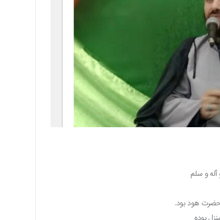
 آله و سلم
 حضرت هود بود.
نزل بوده