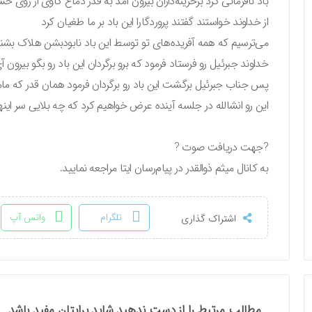
باد نافرمانی کرد برخزینه‌داران بیرون آمد به قدر دماغ گاوی از روی خشم
از خداوند خواستند گفتند پروردگارا این باد بر ما طغیان کرد
می‌ترسیم که همه آفریده‌های تو توسط این باد نابودبشن هلاک بشن
خداوند جبرئیل رو فرستاد فرمود که برو برگردان این باد رو بگو بیرون
پس جناب جبرئیل برگشت این باد رو برگردان فرمود همان قدر که مام
این رو انشالله در جلسه آینده عرض خواهیم کرد که چه بلایی سر اینها
?جهت دریافت صوت ?
به کانال میثم ذوالقدر در پیام‌رسان ایتا مراجعه نمایید.
تلگرام
واتس آپ
اشتراک گذاری
مطالب مرتبط را از دست ندهید شاید برایتان مفید باشد