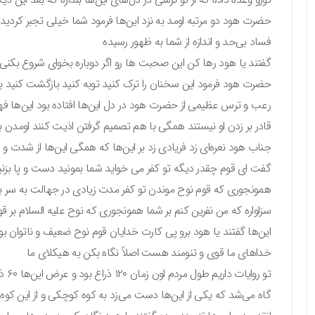
حضرت هود دو مرتبه اومد به نزد این‌ها فرمود شما خیلی تجبر کردید
فساد بی‌حد و اندازه از شما به ظهور رسیده
گفتند یا هود رها کن این صحبت ها رو اگر دوباره بخوای شروع بکنی
حضرت هود فرمود این سخنان را ترک کنید توبه کنید بازگشت کنید 
رعب و ترس عظیمی از حضرت هود در دل این‌ها افتاده بود این‌ها فه
قادر بر زدن او نیستند همگی با هم تصمیم گرفتن اذیت کنند اومدن 
جناب هود نعره‌ای زد فریادی زد بر این‌ها که همگی این‌ها از شدت و
گفت ای قوم چقدر دیگه تو کفر می خواید شما بمونید دست و پا بزنی
همونجوری که قوم نوح موندن تو کفر مدت زیادی در جهالت به سر بر
سزاواره که من نفرین کنم بر شما همونجوری که نوح علیه السلام بر 
این‌ها گفتند یا هود برو پی کارت خدایان قوم نوح ضعیف و ناتوان بو
خداهای ما قوی و تنومند هست اصلاً نگاه بکن به هیکلای ما
تو روایات داریم طول مردم اون زمان ۱۲۰ ذراع بود و عرض این‌ها ۶۰ ذراع بود
گاه می‌شد که یکی از این‌ها دست می‌زد به کوه کوچکی و از این کوه