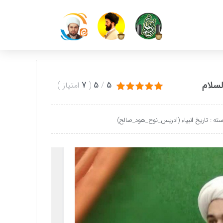
سلام
5
/
5
(
7
امتیاز
)
ته :
تاریخ انبیاء (ادریس_نوح_هود_صالح)