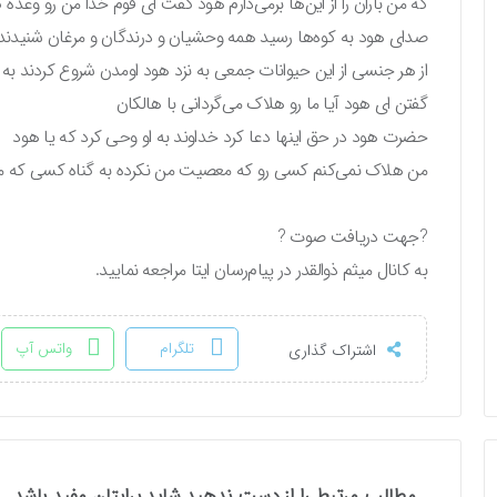
که من باران را از این‌ها برمی‌دارم هود گفت ای قوم خدا من رو وعده 
صدای هود به کوه‌ها رسید همه وحشیان و درندگان و مرغان شنید
از هر جنسی از این حیوانات جمعی به نزد هود اومدن شروع کردند به 
گفتن ای هود آیا ما رو هلاک می‌گردانی با هالکان
حضرت هود در حق اینها دعا کرد خداوند به او وحی کرد که یا هود
من هلاک نمی‌کنم کسی رو که معصیت من نکرده به گناه کسی که م
?جهت دریافت صوت ?
به کانال میثم ذوالقدر در پیام‌رسان ایتا مراجعه نمایید.
تلگرام
واتس آپ
اشتراک گذاری
مطالب مرتبط را از دست ندهید شاید برایتان مفید باشد