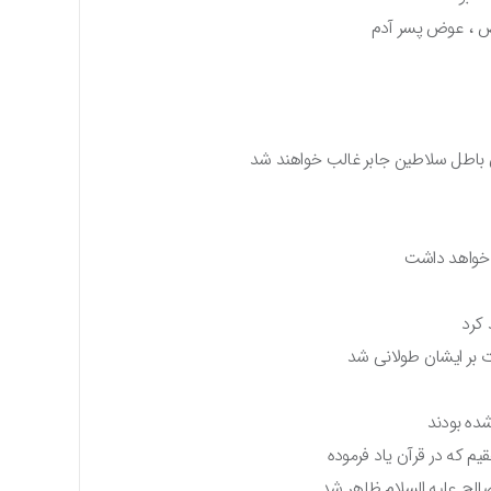
وض ، عوض پسر آدم
ن باطل سلاطین جابر غالب خواهند شد
ر خواهد داشت
 کرد
 بر ایشان طولانی شد
شده بودند
یم که در قرآن یاد فرموده
صالح علیه السلام ظاهر شد