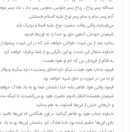
عبدالله پسر ریاح ، ریاح پسر جلوس ،جلوس پسر عاد ، عاد پسر ع
آدم پسر سام و سام پسر نوح علیه السلام هستش.
می‌فرمایند وقتی وفات حضرت نوح علیه السلام نزدیک شد
شیعیان خودش تابعین حق رو صدا زد به اون‌ها فرمود
بدانید بعد از من غیبت طولانی خواهد شد که در این غیبت پیشوایا
خداوند متعال این شدت رو این نگرانی رو از شما برطرف خواهد کرد
به قائم از فرزندان من که نام او هود هست
فرمود جناب هود هیئت نیکو داره اخلاق پسندیده داره سکینه و وقا
او به من در صورت و خلق شبیه خواهد بود
فرمود وقتی هود ظاهر بشه خدا دشمنان شما رو به باد هلاک خواهد
شیعیان همیشه انتظار قدوم حضرت هود رو می‌کشیدند تا اینکه مدت
و دل‌های خیلی از این‌ها قساوت به هم رسانید
خداوند جناب هود رو ظاهر گردانید در اون هنگامی که این‌ها ناامید 
بلای این‌ها عظیم شده بود خدا هلاک کرد دشمنان این‌ها رو به باد عق
بعد از این دوباره غیبتی به هم رسید طاغیان غالب شدند تا حضرت 