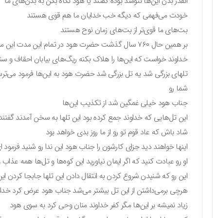
انقدر بدن این‌ها تنومند بوده گفتند یا هود نگاه بکن به بدن‌های ما
خودت می‌فهمی که دیگه خب خدایان ما هم قوی هستند
بت‌های ما قوی‌تر از بت‌های زمان نوح هستند
بر همین حال ۷۶۰ سال گذشت حضرت هود در تمام این مدت این مردم را دعوت کرد به سوی خدا
خداوند خواست که این‌ها را هلاک بکنه ریگ‌های بیابان احقاف و سنگ
تلهای بزرگی شد یه تل بزرگی شد حضرت هود به این‌ها فرمود می‌ترس
شما رو
جناب هود خیلی غمگین شد از تکذیب این‌ها
این تل‌هایی که خداوند جمع کرده بود این تلها به سخن آمدند گفتند
شاد باش که عاد قوم تو رو از ما روز بدی خواهد بود
اینها خواهند دید جزای کارشون را جناب هود این ندا رو شنید فرمود ای
او رو عبادت کنید که اگر ایمان نیاورید این کوه‌ها و تل‌ها همه عذ
این رو که شنیدن شروع کردن به انتقال دادن این تلها جابجا کردن ای
هرچی برمی‌داشتن از این تل بیشتر می‌شد جناب هود عرض کرد خدایا
زیاد نمیشه بر این‌ها مگر کفر خداوند منان وحی کرد به سوی هود