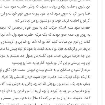
ابن بابوی و قطب راوندی روایت میارند که وقتی حضرت هود علیه السلام ۴۰ سالشون تم
خدا وحی کرد به سوی هود که یا هود برو به سوی قوم خودت و این‌
اگر تو رو اجابت کردند قوت و اموالشون رو من زیاد می‌کنم
حضرت هود علیه السلام حرکت کرد به سوی قم در مجمعی که مجتمع 
یه روزی بود همه جمع بودند که یک مرتبه حضرت هود وارد شد فریاد
گفت ای قوم من عبادت کنید خدا رو که شما رو خدایی و آفریننده‌ای و
این‌ها سر برگرداندند هود رو دیدند گفتند یا هود تو قبلا پیش ما مح
این چه حرفیه می‌زنی جناب هود گفت من رسول خدا هستم به سوی
این بت پرستی و این کارا رو بذارید کنار بیاید خدا رو بپرستید
مردم از شنیدن سخنان او به خشم اومدن دویدن سمت هود گلوی او رو
تا اینکه دیگه نزدیک شد حضرت هود بمیره دیدن نفسش بالا نمیاد
جناب هود یک شبانه روز بیهوش افتاده بود وقتی به هوش اومد گفت
اونچه فرمودی من به جا آوردم اونچه این‌ها با من کردن رو خدایا تو 
گفت خداوند متعال تو رو امر می‌کنه که ملال به هم نرسونی سستی 
تورو وعده داده که از تو ترسی در دل‌های این‌ها بندازه که بعد این دیگه