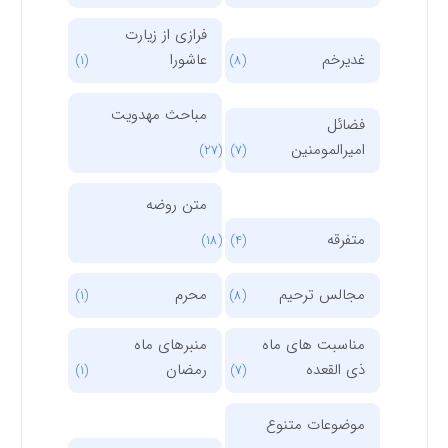
فرازی از زیارت
غدیرخم
عاشورا
(1)
(8)
مباحث مهدویت
فضائل
امیرالمومنین
(27)
(7)
متن روضه
متفرقه
(18)
(4)
مجالس ترحیم
محرم
(1)
(8)
مناسبت های ماه
منبرهای ماه
ذی القعده
رمضان
(1)
(7)
موضوعات متنوع