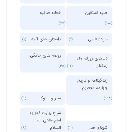
حلیه المتقین
خطبه فدکیه
(77)
(100)
خودشناسی
داستان های ائمه
(1)
(1)
روضه های خانگی
دعاهای روزانه ماه
رمضان
(45)
(10)
زندگینامه و تاریخ
چهارده معصوم
سیر و سلوک
(9)
(148)
شرح زیارت غدیریه
امام هادی علیه
شبهای قدر
السلام
(9)
(2)