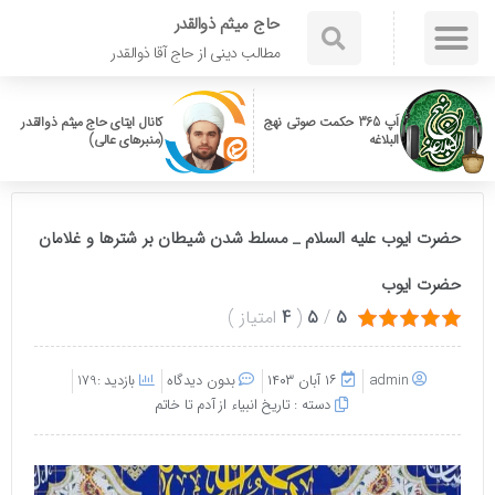
حاج میثم ذوالقدر
مطالب دینی از حاج آقا ذوالقدر
اَپ 365 حکمت صوتی نهج
کانال ایتای حاج میثم ذوالقدر
البلاغه
(منبرهای عالی)
حضرت ایوب علیه السلام _ مسلط شدن شیطان بر شترها و غلامان
حضرت ایوب
5
/
5
(
4
امتیاز
)
admin
۱۶ آبان ۱۴۰۳
بدون دیدگاه
بازدید :179
دسته :
تاریخ انبیاء از آدم تا خاتم