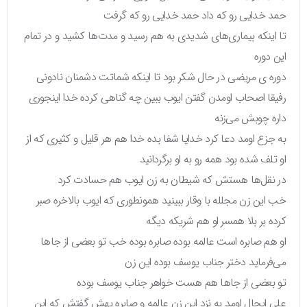
حمد خدایی رو که داد حمد خدایی رو که گرفت
تا اینکه بیماری‌های شدیدی به هم رسید و مدت‌ها کشید و در تمام
این دوره
دوره ی مریضی در حال شکر بود تا اینکه شماتت دشمنان نادونی
رفیقا اصحاب اومدن گفتن ایوب ببین چه گناهی کرده خدا اینجوری
داره چوبش می‌زنه
به جزع اومد دعا کرد خدایا شفا بده خدا هم هر قلیل و کثیری که از
او تلف شده بود همه رو به او برگردانید
در نقل‌ها هستش که شیطان به زن ایوب هم حسادت کرد
خب این زن مجلله با وقار ببینید همونطوری که ایوب بالاخره صبر
کرده بر بلا همسر او هم شریکه دیگه
او هم صابره است عالمه بوده صابره بوده خب تو بعضی از جاها
می‌فرماید دختر جناب یوسف بوده این زن
تو بعضی از جاها هم هست خواهر جناب یوسف بوده
علی ایحال اومد به نزد این زن عالمه و صابره بهش گفتش که این