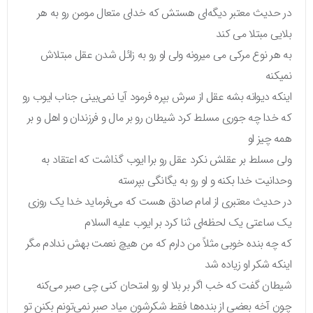
در حدیث معتبر دیگه‌ای هستش که خدای متعال مومن رو به هر
بلایی مبتلا می کند
به هر نوع مرکی می میرونه ولی او رو به زائل شدن عقل مبتلاش
نمیکنه
اینکه دیوانه بشه عقل از سرش بپره فرمود آیا نمی‌بینی جناب ایوب رو
که خدا چه جوری مسلط کرد شیطان رو بر مال و فرزندان و اهل و بر
همه چیز او
ولی مسلط بر عقلش نکرد عقل رو برا ایوب گذاشت که اعتقاد به
وحدانیت خدا بکنه و او رو به یگانگی بپرسته
در حدیث معتبری از امام صادق هست که می‌فرماید خدا یک روزی
یک ساعتی یک لحظه‌ای ثنا کرد بر ایوب علیه السلام
که چه بنده خوبی مثلاً من دارم که من هیچ نعمت بهش ندادم مگر
اینکه شکر او زیاده شد
شیطان گفت که خب اگر بر بلا او رو امتحان کنی چی صبر می‌کنه
چون آخه بعضی از بنده‌ها فقط شکرشون میاد صبر نمی‌تونم بکنن تو