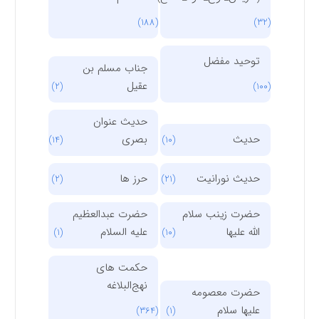
(188)
(32)
توحید مفضل
جناب مسلم بن
عقیل
(2)
(100)
حدیث عنوان
حدیث
بصری
(14)
(10)
حدیث نورانیت
حرز ها
(2)
(21)
حضرت زینب سلام
حضرت عبدالعظیم
الله علیها
علیه السلام
(1)
(10)
حکمت های
نهج‌البلاغه
حضرت معصومه
علیها سلام
(364)
(1)