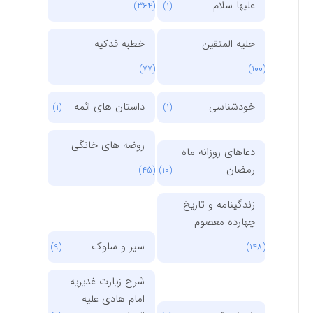
علیها سلام
(364)
(1)
حلیه المتقین
خطبه فدکیه
(77)
(100)
خودشناسی
داستان های ائمه
(1)
(1)
روضه های خانگی
دعاهای روزانه ماه
رمضان
(45)
(10)
زندگینامه و تاریخ
چهارده معصوم
سیر و سلوک
(9)
(148)
شرح زیارت غدیریه
امام هادی علیه