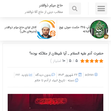
حاج میثم ذوالقدر
مطالب دینی از حاج آقا ذوالقدر
اَپ 365 حکمت صوتی نهج
کانال ایتای حاج میثم ذوالقدر
البلاغه
(منبرهای عالی)
حضرت آدم علیه السلام _ آیا شیطان از ملائکه بوده؟
5
/
5
(
10
امتیاز
)
admin
۲۲ شهریور ۱۴۰۳
بدون دیدگاه
بازدید :192
دسته :
تاریخ انبیاء از آدم تا خاتم