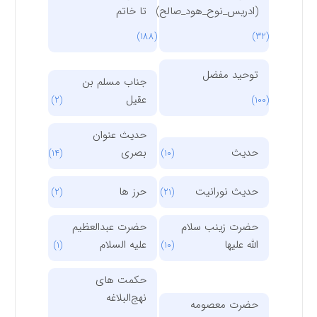
(ادریس_نوح_هود_صالح)
تا خاتم
(188)
(32)
توحید مفضل
جناب مسلم بن
عقیل
(2)
(100)
حدیث عنوان
حدیث
بصری
(14)
(10)
حدیث نورانیت
حرز ها
(2)
(21)
حضرت زینب سلام
حضرت عبدالعظیم
الله علیها
علیه السلام
(1)
(10)
حکمت های
نهج‌البلاغه
حضرت معصومه