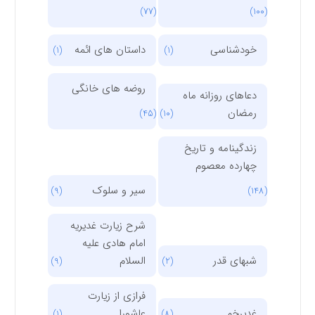
(77)
(100)
خودشناسی
داستان های ائمه
(1)
(1)
روضه های خانگی
دعاهای روزانه ماه
رمضان
(45)
(10)
زندگینامه و تاریخ
چهارده معصوم
سیر و سلوک
(9)
(148)
شرح زیارت غدیریه
امام هادی علیه
شبهای قدر
السلام
(9)
(2)
فرازی از زیارت
غدیرخم
عاشورا
(1)
(8)