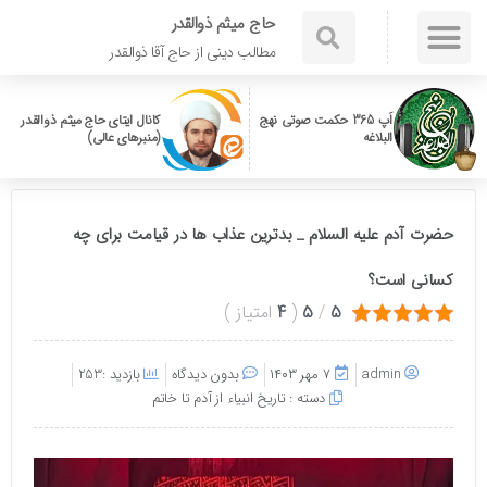
حاج میثم ذوالقدر
مطالب دینی از حاج آقا ذوالقدر
اَپ 365 حکمت صوتی نهج
کانال ایتای حاج میثم ذوالقدر
البلاغه
(منبرهای عالی)
حضرت آدم علیه السلام _ بدترین عذاب ها در قیامت برای چه
کسانی است؟
5
/
5
(
4
امتیاز
)
admin
۷ مهر ۱۴۰۳
بدون دیدگاه
بازدید :253
دسته :
تاریخ انبیاء از آدم تا خاتم