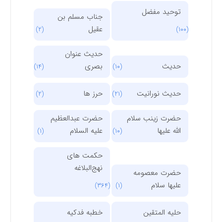
توحید مفضل
جناب مسلم بن
عقیل
(2)
(100)
حدیث عنوان
حدیث
بصری
(14)
(10)
حدیث نورانیت
حرز ها
(2)
(21)
حضرت زینب سلام
حضرت عبدالعظیم
الله علیها
علیه السلام
(1)
(10)
حکمت های
نهج‌البلاغه
حضرت معصومه
علیها سلام
(364)
(1)
حلیه المتقین
خطبه فدکیه