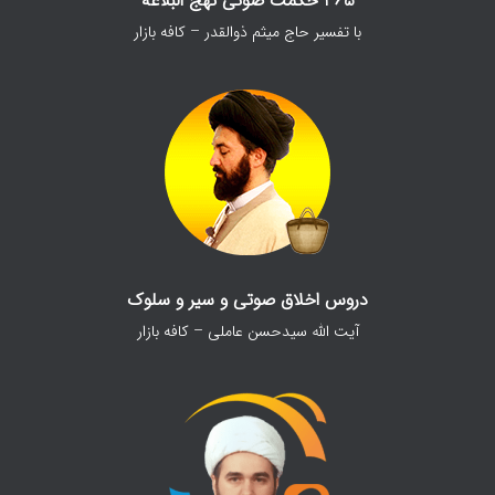
365 حکمت صوتی نهج البلاغه
با تفسیر حاج میثم ذوالقدر – کافه بازار
دروس اخلاق صوتی و سیر و سلوک
آیت الله سیدحسن عاملی – کافه بازار