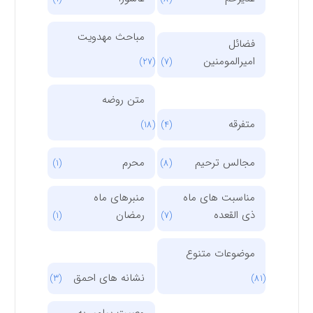
مباحث مهدویت
فضائل
امیرالمومنین
(27)
(7)
متن روضه
متفرقه
(18)
(4)
مجالس ترحیم
محرم
(1)
(8)
مناسبت های ماه
منبرهای ماه
ذی القعده
رمضان
(1)
(7)
موضوعات متنوع
نشانه های احمق
(3)
(81)
وصیت پیامبر به