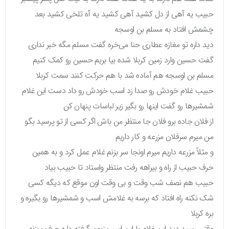
حبیب یه آهی از دل کشید آهی کشید یه آه تلخی کشید بعد
چشمش افتاد به مسلم بن اوسجه
دید داره تو مغازه عطاری حنا می‌خره گفت مسلم مگه خبر نداری
گفت حسین وارد زمین کربلا شده بیا بریم حسین رو کمک کنیم
مسلم بن اوسجه هم آماده شد با هم حرکت کنند سمت کربلا
حبیب غلام خودش رو صدا زد اسب خودش رو داد دست این غلام
شمشیرها رو گفت اینها رو بگیر زیر لباسات پنهان کن
از فلان جاده برو فلان جا منتظر من باش اگر کسی از تو پرسید بگو
من میرم سرفلان مزرعه و کار داریم
و مثلاً مزرعه داریم میرم اونجا سر بزنم غلام عمل کرد و به همین
حرف حبیب از راه و بیراهه رفت منتظر واستاد تا حبیب بیاد
حبیب هم نصف شب وقت و بی وقت اون موقع که دیگه کسی
شک نکنه راه افتاد که برسه به غلامش اسب و شمشیرها رو بگیره و
بره کربلا
وقتی رسید دید این غلام با این اسب زبون گرفته داره حرف میزنه