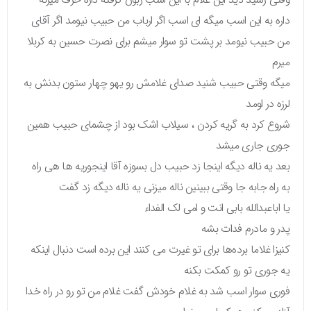
داره به این اسب میگه ای اسب اگر ارباب من حبیب نیومد اگر آقای
من حبیب نیومد بر پشت تو سوار میشم برای نصرت حسین به کربلا
میرم
میگه وقتی حبیب شنید صدای غلامش رو یهو چهار ستون بدنش به
لرزه در اومد
شروع کرد به گریه کردن ، سیلاب اشک بود از چشمای حبیب همین
جوری جاری میشد
بعد یه ناله دیگه اینجا زد حبیب دل بسوزه آقا اینجوریه‌ ها هی راه
به راه جابه جا وقتی ببینین ناله میزنی یه ناله دیگه زد گفت
یا اباعبدالله بابی انت و امی لک الفداء
پدر و مادرم فدات بشه
کنیزا غلاما برده‌ها برای تو غیرت می کنند این برده است دنبال اینکه
یه جوری تو رو کمکت بکنه
فوری سوار اسب شد به غلام خودش گفت غلام من تو رو در راه خدا