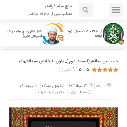
حاج میثم ذوالقدر
مطالب دینی از حاج آقا ذوالقدر
اَپ 365 حکمت صوتی نهج
کانال ایتای حاج میثم ذوالقدر
البلاغه
(منبرهای عالی)
حبیب بن مظاهر (قسمت دوم )_ یاران با اخلاص سیدالشهداء
5
/
5
(
9
امتیاز
)
admin
۲۹ مرداد ۱۴۰۳
بدون دیدگاه
بازدید :178
دسته :
یاران با اخلاص سیدالشهداء