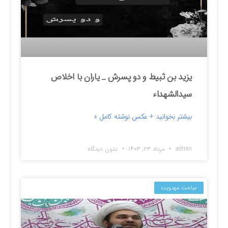
یزید بن ثبیط و دو پسرش _ یاران با اخلاص
سیدالشهداء
بیشتر بخوانید + عکس نوشته کامل »
admin
مرداد ۲۳, ۱۴۰۳
بدون دیدگاه
مباحث مهدویت