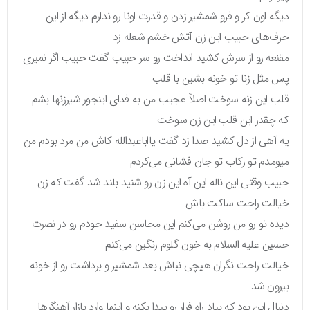
دیگه اون کر و فرو شمشیر زدن و قدرت اونا رو ندارم دیگه از این
حرف‌های حبیب این زن آتش خشم شعله زد
مقنعه رو از سرش کشید انداخت رو سر حبیب گفت حبیب اگر نمیری
پس مثل زنا تو خونه بشین با قلب
قلب این زنه سوخت اصلاً عجیب من به فدای اینجور شیرزنها بشم
که چقدر این قلب این زن سوخت
یه آهی از دل کشید صدا زد گفت یااباعبدالله کاش من مرد بودم من
میومدم تو رکاب تو جان فشانی می‌کردم
حبیب وقتی این ناله این آه این زن رو شنید بلند شد گفت که زن
خیالت راحت ساکت باش
دیده تو رو من روشن می‌کنم این محاسن سفید خودم رو در نصرت
حسین علیه السلام به خون گلوم رنگین می‌کنم
خیالت راحت نگران هیچی نباش بعد شمشیر و برداشت رو از خونه
بیرون شد
دنبال این بود که بیاد راه فرار رو پیدا بکنه و اینها وارد بازار آهنگرها