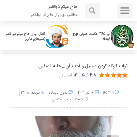
حاج میثم ذوالقدر
مطالب دینی از حاج آقا ذوالقدر
اَپ 365 حکمت صوتی نهج
کانال ایتای حاج میثم ذوالقدر
البلاغه
(منبرهای عالی)
ثواب کوتاه کردن سیبیل و آداب آن _ حلیه المتقین
4.8
/
5
(
12
امتیاز
)
admin
۱۶ تیر ۱۴۰۳
بدون دیدگاه
بازدید :1338
دسته :
حلیه المتقین