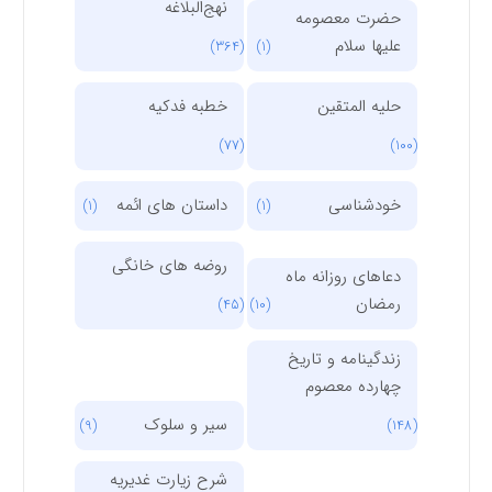
نهج‌البلاغه
حضرت معصومه
علیها سلام
(364)
(1)
حلیه المتقین
خطبه فدکیه
(77)
(100)
خودشناسی
داستان های ائمه
(1)
(1)
روضه های خانگی
دعاهای روزانه ماه
رمضان
(45)
(10)
زندگینامه و تاریخ
چهارده معصوم
سیر و سلوک
(9)
(148)
شرح زیارت غدیریه