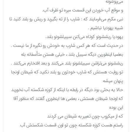
می‌پوشونه
و موقع آب خوردن این قسمت میره تو ظرف آب.
نبی مکرم می‌فرمایند که : شارب را از ته بگیرید و ریش رو بلند کنید تا
شبیه یهودیا نباشیم .
یهودیا ریششونو کوتاه می‌کنن سیبیلشونو بلند.
در حدیث است که هر کس شارب به خودش رو نگیره از ما نیست .
بعضیا اینطورین دیگه سیبیل بلند ، خیلی هستن متأسفانه بله
ریششونو می‌تراشن سیبیلشونو بلند می‌کنند و بعد افتخارم می‌کنند .
تو روایت هستش که شارب خودتون رو بلند نکنید که شیطان اونجا
پنهان میشه
حالا یه بحثی بود دیگه در رابطه با اینکه از کوزه شکسته آب نخورید
که اونجا شیطان هستش ، بعضی ها اینطوری گفتند که منظور آقا
این بوده
که از میکروب چون تعبیر به شیطان می کردند
راستم هست کوزه شکسته چون تو اون قسمت شکستش آب