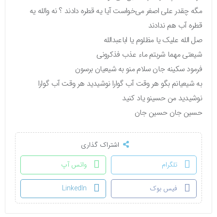
مگه چقدر علی اصغر می‌خواست آیا یه قطره دادند ؟ نه والله یه
قطره آب هم ندادند
صل الله علیک یا مظلوم یا اباعبدالله
شیعتی مهما شربتم ماء عذب فذکرونی
فرمود سکینه جان سلام منو به شیعیان برسون
به شیعیانم بگو هر وقت آب گوارا نوشیدید هر وقت آب گوارا
نوشیدید من حسینو یاد کنید
حسین جان حسین جان
اشتراک گذاری
تلگرام
واتس آپ
فیس بوک
LinkedIn