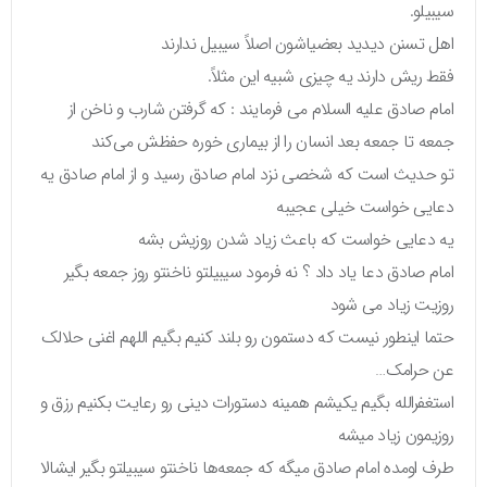
سیبیلو.
اهل تسنن دیدید بعضیاشون اصلاً سیبیل ندارند
فقط ریش دارند یه چیزی شبیه این مثلاً.
امام صادق علیه السلام می فرمایند : که گرفتن شارب و ناخن از
جمعه تا جمعه بعد انسان را از بیماری خوره حفظش می‌کند
تو حدیث است که شخصی نزد امام صادق رسید و از امام صادق یه
دعایی خواست خیلی عجیبه
یه دعایی خواست که باعث زیاد شدن روزیش بشه
امام صادق دعا یاد داد ؟ نه فرمود سیبیلتو ناخنتو روز جمعه بگیر
روزیت زیاد می شود
حتما اینطور نیست که دستمون رو بلند کنیم بگیم اللهم اغنی حلالک
عن حرامک…
استغفرالله بگیم یکیشم همینه دستورات دینی رو رعایت بکنیم رزق و
روزیمون زیاد میشه
طرف اومده امام صادق میگه که جمعه‌ها ناخنتو سیبیلتو بگیر ایشالا