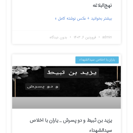
نهج‌البلاغه
بیشتر بخوانید + عکس نوشته کامل »
admin
فروردین ۶, ۱۴۰۳
بدون دیدگاه
یاران با اخلاص سیدالشهداء
یزید بن ثبیط و دو پسرش _ یاران با اخلاص
سیدالشهداء