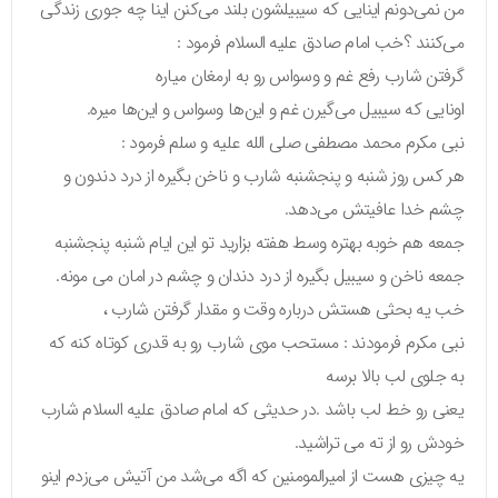
من نمی‌دونم اینایی که سیبیلشون بلند می‌کنن اینا چه جوری زندگی
می‌کنند ؟خب امام صادق علیه السلام فرمود :
گرفتن شارب رفع غم و وسواس رو به ارمغان میاره
اونایی که سیبیل می‌گیرن غم و این‌ها وسواس و این‌ها میره.
نبی مکرم محمد مصطفی صلی الله علیه و سلم فرمود :
هر کس روز شنبه و پنجشنبه شارب و ناخن بگیره از درد دندون و
چشم خدا عافیتش می‌دهد.
جمعه هم خوبه بهتره وسط هفته بزارید تو این ایام شنبه پنجشنبه
جمعه ناخن و سیبیل بگیره از درد دندان و چشم در امان می مونه.
خب یه بحثی هستش درباره وقت و مقدار گرفتن شارب ،
نبی مکرم فرمودند : مستحب موی شارب رو به قدری کوتاه کنه که
به جلوی لب بالا برسه
یعنی رو خط لب باشد .در حدیثی که امام صادق علیه السلام شارب
خودش رو از ته می تراشید.
یه چیزی هست از امیرالمومنین که اگه می‌شد من آتیش می‌زدم اینو