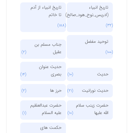
تاریخ انبیاء
تاریخ انبیاء از آدم
(ادریس_نوح_هود_صالح)
تا خاتم
(188)
(32)
توحید مفضل
جناب مسلم بن
عقیل
(2)
(100)
حدیث عنوان
حدیث
بصری
(14)
(10)
حدیث نورانیت
حرز ها
(2)
(21)
حضرت زینب سلام
حضرت عبدالعظیم
الله علیها
علیه السلام
(1)
(10)
حکمت های