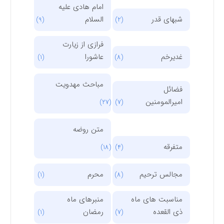
امام هادی علیه
شبهای قدر
السلام
(9)
(2)
فرازی از زیارت
غدیرخم
عاشورا
(1)
(8)
مباحث مهدویت
فضائل
امیرالمومنین
(27)
(7)
متن روضه
متفرقه
(18)
(4)
مجالس ترحیم
محرم
(1)
(8)
مناسبت های ماه
منبرهای ماه
ذی القعده
رمضان
(1)
(7)