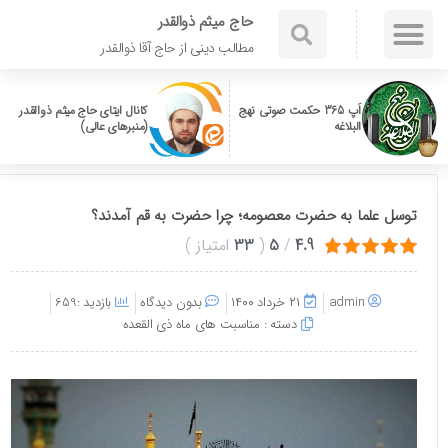
حاج میثم ذوالقدر
مطالب دینی از حاج آقا ذوالقدر
اَپ 365 حکمت صوتی نهج
کانال ایتای حاج میثم ذوالقدر
البلاغه
(منبرهای عالی)
توسل علما به حضرت معصومه؛ چرا حضرت به قم آمدند؟
4.9
/
5
(
33
امتیاز
)
admin
۲۱ خرداد ۱۴۰۰
بدون دیدگاه
بازدید :659
دسته :
مناسبت های ماه ذی القعده