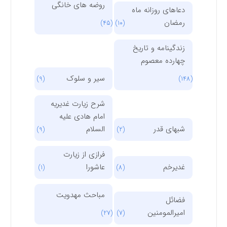
روضه های خانگی
دعاهای روزانه ماه
رمضان
(45)
(10)
زندگینامه و تاریخ
چهارده معصوم
سیر و سلوک
(9)
(148)
شرح زیارت غدیریه
امام هادی علیه
شبهای قدر
السلام
(9)
(2)
فرازی از زیارت
غدیرخم
عاشورا
(1)
(8)
مباحث مهدویت
فضائل
امیرالمومنین
(27)
(7)