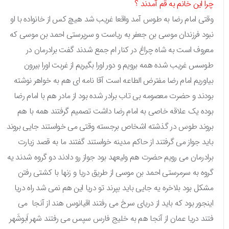
چرا این خانم به قم آمدند ؟
وقتی امام رضا به طوس آمد واقعا غریب شد هیچ کس از خانواده با او
نبود فرزندان موسی بن جعفر به ریاست و سرپرستی احمد بن موسی که
معروف است به شاه چراغ در کنار ام جمع شدند گفت برادرمان در
طوسس غریب شده همه برویم و دور اورا بگیریم از غربت اورا بیرون
بیاوریم امام رضا مفترض الطاعه است آقا نامه ای هم به خواهر نوشته
بودند و حضرت معصومه بی تاب برادر شده بود از مادر هم با امام رضا
بوده یک علاقه خاصی به امام رضا داشت تصمیم گرفتند همه با هم
بروند طوس در گذشته اشخاص برجسته وقتی می خواستند جایی بروند
باید جواز می گرفتند از حاکم مدینه خواستند گفتند ما به قصد زیارت
برادرمان می رویم حضرت هم ولیعهد بود جواز رو دادند دو گروه شدند یه
گروه به سرمرستی احمد بن موسی از طریق دریا و زنها با کشتی رفتن
مشکل بود بلاخره یه جایی باید بپرند تو دریا این هم نمی شد راه دریا
اینجور بود که باید از دریای سرخ می رفتند اقیانوس هند از آنجا می
فتند دریا عمان از آنجا هم به خلیج فارس سپس می رفتند شهر اَبوشَهر