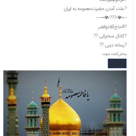
?علت آمدن‌ حضرت‌معصومه‌ به ایران
┈••✾•???•✾••┈┈
?#حاج‌آقا‌ذوالقدر
?کانال سخنرانی ??
?رسانه دینی ??
پخش‌کننده صوت
00:00
00:00
00:00