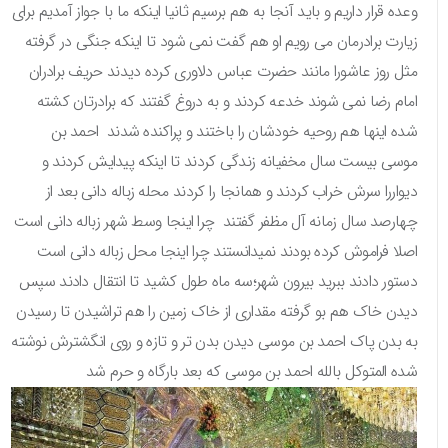
وعده قرار داریم و باید آنجا به هم برسیم ثانیا اینکه ما با جواز آمدیم برای
زیارت برادرمان می رویم او هم گفت نمی شود تا اینکه جنگی در گرفته
مثل روز عاشورا مانند حضرت عباس دلاوری کرده دیدند حریف برادران
امام رضا نمی شوند خدعه کردند و به دروغ گفتند که برادرتان کشته
شده اینها هم روحیه خودشان را باختند و پراکنده شدند احمد بن
موسی بیست سال مخفیانه زندگی کردند تا اینکه پیدایش کردند و
دیواررا سرش خراب کردند و همانجا را کردند محله زباله دانی بعد از
چهارصد سال زمانه آل مظفر گفتند چرا اینجا وسط شهر زباله دانی است
اصلا فراموش کرده بودند نمیدانستند چرا اینجا محل زباله دانی است
دستور دادند ببرید بیرون شهر؛سه ماه طول کشید تا انتقال دادند سپس
دیدن خاک هم بو گرفته مقداری از خاک زمین را هم تراشیدن تا رسیدن
به بدن پاک احمد بن موسی دیدن بدن تر و تازه و روی انگشترش نوشته
شده المتوکل بالله احمد بن موسی که بعد بارگاه و حرم شد