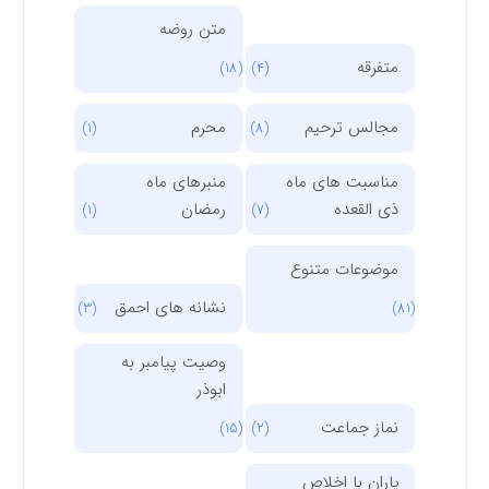
متن روضه
متفرقه
(18)
(4)
مجالس ترحیم
محرم
(1)
(8)
مناسبت های ماه
منبرهای ماه
ذی القعده
رمضان
(1)
(7)
موضوعات متنوع
نشانه های احمق
(3)
(81)
وصیت پیامبر به
ابوذر
نماز جماعت
(15)
(2)
یاران با اخلاص