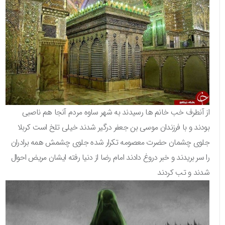
از آنطرف خب خانم ها رسیدند به شهر ساوه مردم آنجا هم ناصبی
بودند و با فرزندان موسی بن جعفر درگیر شدند خیلی تلخ است کربلا
جلوی چشمان حضرت معصومه تکرار شده جلوی چشمش همه برادران
را سر بریدند و خبر دروغ دادند امام رضا از دنیا رفته ایشان مریض احوال
شدند و تب کردند