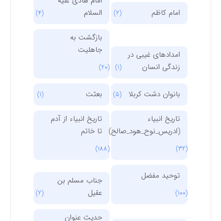
امام هادی علیه
امام کاظم
السلام
(4)
(2)
بازگشت به
جاهلیت
امدادهای غیبی در
زندگی انسان
(20)
(1)
بانوان دشت کربلا
بعثت
(1)
(5)
تاریخ انبیاء
تاریخ انبیاء از آدم
(ادریس_نوح_هود_صالح)
تا خاتم
(188)
(32)
توحید مفضل
جناب مسلم بن
عقیل
(2)
(100)
حدیث عنوان