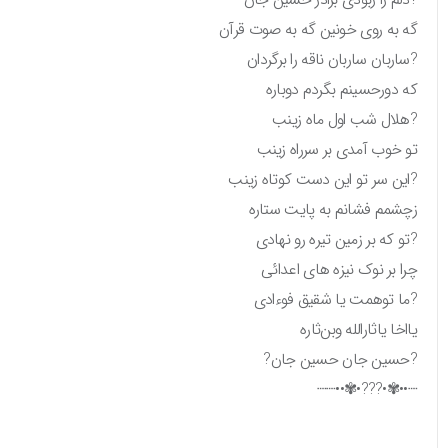
گه به روی خونین گه به صوت قرآن
?ساربان ساربان ناقه را برگردان
که دورحسینم بگردم دوباره
?هلال شب اول ماه زینب
تو خوب آمدی بر سرراه زینب
?این سر تو این دست کوتاه زینب
زچشمم فشانم به پایت ستاره
?تو که بر زمین تیره رو نهادی
چرا بر نوک نیزه های اعدائی
?ما توهمت یا شقیق فوءادی
یااخا یاثارالله وبن‌ثاره
?حسین جان حسین جان?
┈••✾•???•✾••┈┈