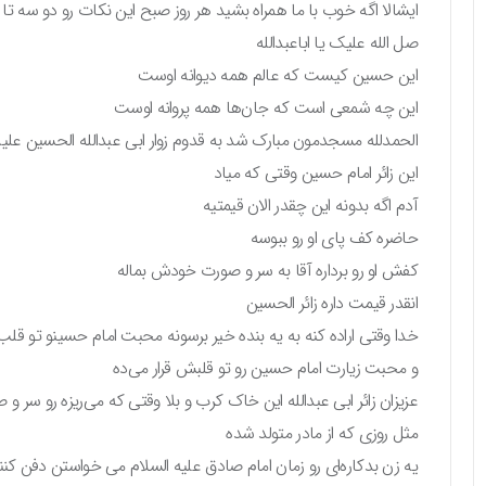
ایشالا اگه خوب با ما همراه بشید هر روز صبح این نکات رو دو سه تا 
صل الله علیک یا اباعبدالله
این حسین کیست که عالم همه دیوانه اوست
این چه شمعی است که جان‌ها همه پروانه اوست
الحمدلله مسجدمون مبارک شد به قدوم زوار ابی عبدالله الحسین علیه
این زائر امام حسین وقتی که میاد
آدم اگه بدونه این چقدر الان قیمتیه
حاضره کف پای او رو ببوسه
کفش او رو برداره آقا به سر و صورت خودش بماله
انقدر قیمت داره زائر الحسین
خدا وقتی اراده کنه به یه بنده خیر برسونه محبت امام حسینو تو قلب ا
و محبت زیارت امام حسین رو تو قلبش قرار می‌ده
عزیزان زائر ابی عبدالله این خاک کرب و بلا وقتی که می‌ریزه رو سر و
مثل روزی که از مادر متولد شده
یه زن بدکاره‌ای رو زمان امام صادق علیه السلام می خواستن دفن کنن