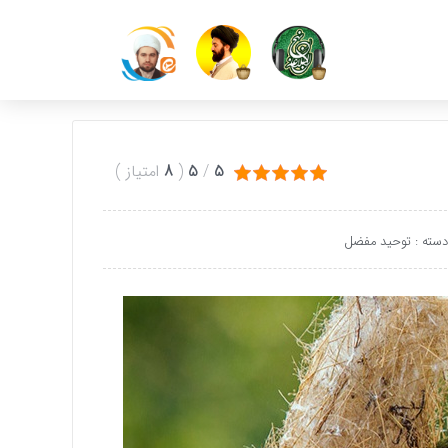
5
/
5
(
8
امتیاز
)
دسته :
توحید مفضل