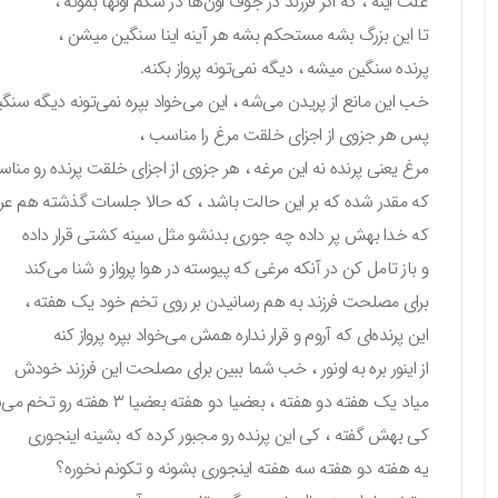
علت اینه ، که اگر فرزند در جوف اون‌ها در شکم اونها بمونه ،
تا این بزرگ بشه مستحکم بشه هر آینه اینا سنگین میشن ،
پرنده سنگین میشه ، دیگه نمی‌تونه پرواز بکنه.
خب این مانع از پریدن می‌شه ، این می‌خواد بپره نمی‌تونه دیگه سنگ
پس هر جزوی از اجزای خلقت مرغ را مناسب ،
مرغ یعنی پرنده نه این مرغه ، هر جزوی از اجزای خلقت پرنده رو منا
که مقدر شده که بر این حالت باشد ، که حالا جلسات گذشته هم عر
که خدا بهش پر داده چه جوری بدنشو مثل سینه کشتی قرار داده
و باز تامل کن در آنکه مرغی که پیوسته در هوا پرواز و شنا می‌کند
برای مصلحت فرزند به هم رسانیدن بر روی تخم خود یک هفته ،
این پرنده‌ای که آروم و قرار نداره همش می‌خواد بپره پرواز کنه
از اینور بره به اونور ، خب شما ببین برای مصلحت این فرزند خودش
میاد یک هفته دو هفته ، بعضیا دو هفته بعضیا ۳ هفته رو تخم می‌شینه .
کی بهش گفته ، کی این پرنده رو مجبور کرده که بشینه اینجوری
یه هفته دو هفته سه هفته اینجوری بشونه و تکونم نخوره؟