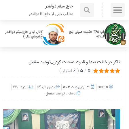
حاج میثم ذوالقدر
مطالب دینی از حاج آقا ذوالقدر
اَپ 365 حکمت صوتی نهج
کانال ایتای حاج میثم ذوالقدر
البلاغه
(منبرهای عالی)
تفکر در خلقت صدا و قدرت صحبت کردن_توحید مفضل
5
/
5
(
6
امتیاز
)
admin
۲۱ اردیبهشت ۱۴۰۳
بدون دیدگاه
بازدید :220
دسته :
توحید مفضل