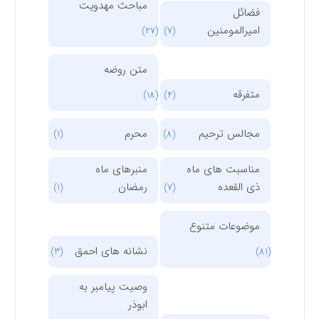
مباحث مهدویت
فضائل
امیرالمومنین
(27)
(7)
متن روضه
متفرقه
(18)
(4)
مجالس ترحیم
محرم
(1)
(8)
مناسبت های ماه
منبرهای ماه
ذی القعده
رمضان
(1)
(7)
موضوعات متنوع
نشانه های احمق
(3)
(81)
وصیت پیامبر به
ابوذر