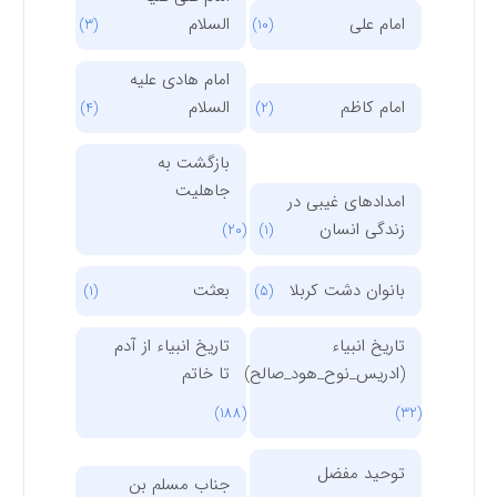
امام علی
السلام
(3)
(10)
امام هادی علیه
امام کاظم
السلام
(4)
(2)
بازگشت به
جاهلیت
امدادهای غیبی در
زندگی انسان
(20)
(1)
بانوان دشت کربلا
بعثت
(1)
(5)
تاریخ انبیاء
تاریخ انبیاء از آدم
(ادریس_نوح_هود_صالح)
تا خاتم
(188)
(32)
توحید مفضل
جناب مسلم بن