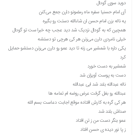
دوید سوی گودال
آی امام حسنیا سفره ماه رمضونو دارن جمع می‌کنن
یه ناله بزن امام حسن ان شاءالله دستت رو بگیره
همچین که به گودال نزدیک شد دید عجب چه خبرا ست تو گودال
خیلی نامردی دارن می‌زنن هر کی هرچی تو دستشه
یکی داره با شمشیر می زنه تا دید عمو رو دارن می‌زنن دستشو حمایل
کرد
شمشیر به دست خورد
دست به پوست آویزان شد
ناله عبدالله بلند شد ابی عبدالله
عبدالله رو بغل گرفت عرض روضه ام تمامه ها
هر کی گره به کارش افتاده موقع اجابت دعاست بسم الله
صداش بلند شد
عمو بنگر دست من ز تن افتاد
ز پا نور دیده ی حسن افتاد