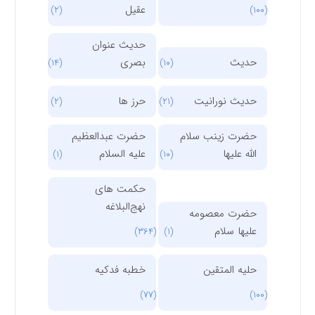
عقیل
(2)
(100)
حدیث عنوان
حدیث
بصری
(14)
(10)
حدیث نورانیت
حرز ها
(2)
(21)
حضرت زینب سلام
حضرت عبدالعظیم
الله علیها
علیه السلام
(1)
(10)
حکمت های
نهج‌البلاغه
حضرت معصومه
علیها سلام
(364)
(1)
حلیه المتقین
خطبه فدکیه
(77)
(100)