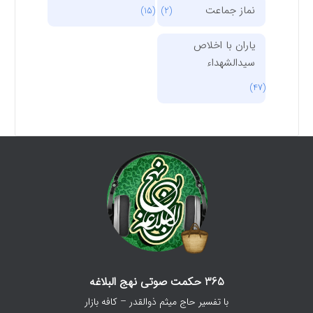
نماز جماعت
(15)
(2)
یاران با اخلاص
سیدالشهداء
(47)
365 حکمت صوتی نهج البلاغه
با تفسیر حاج میثم ذوالقدر – کافه بازار