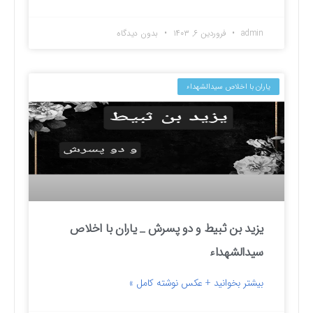
admin
فروردین ۶, ۱۴۰۳
بدون دیدگاه
یاران با اخلاص سیدالشهداء
یزید بن ثبیط و دو پسرش _ یاران با اخلاص
سیدالشهداء
بیشتر بخوانید + عکس نوشته کامل »