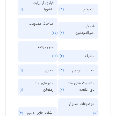
فرازی از زیارت
غدیرخم
عاشورا
(1)
(8)
مباحث مهدویت
فضائل
امیرالمومنین
(27)
(7)
متن روضه
متفرقه
(18)
(4)
مجالس ترحیم
محرم
(1)
(8)
مناسبت های ماه
منبرهای ماه
ذی القعده
رمضان
(1)
(7)
موضوعات متنوع
نشانه های احمق
(3)
(81)