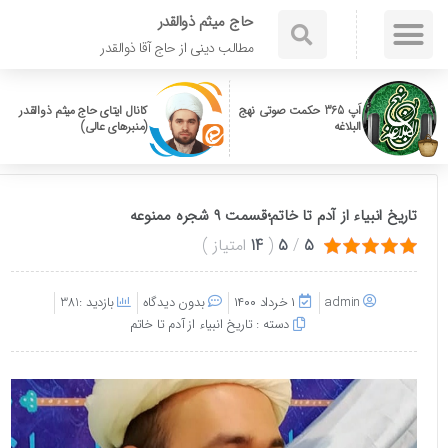
حاج میثم ذوالقدر
مطالب دینی از حاج آقا ذوالقدر
اَپ 365 حکمت صوتی نهج
کانال ایتای حاج میثم ذوالقدر
البلاغه
(منبرهای عالی)
تاریخ انبیاء از آدم تا خاتم؛قسمت ۹ شجره ممنوعه
5
/
5
(
14
امتیاز
)
admin
۱ خرداد ۱۴۰۰
بدون دیدگاه
بازدید :381
دسته :
تاریخ انبیاء از آدم تا خاتم