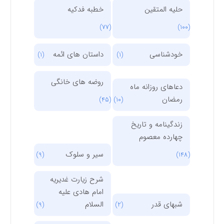
حلیه المتقین
خطبه فدکیه
(77)
(100)
خودشناسی
داستان های ائمه
(1)
(1)
روضه های خانگی
دعاهای روزانه ماه
رمضان
(45)
(10)
زندگینامه و تاریخ
چهارده معصوم
سیر و سلوک
(9)
(148)
شرح زیارت غدیریه
امام هادی علیه
شبهای قدر
السلام
(9)
(2)