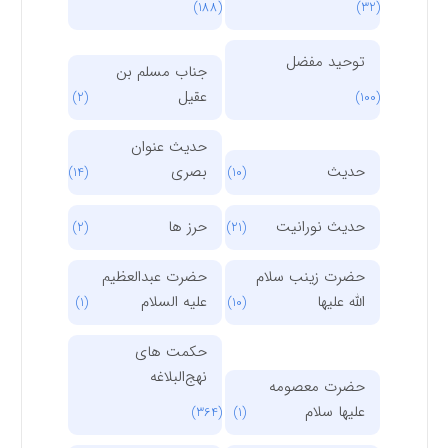
(188)
(32)
توحید مفضل
جناب مسلم بن
عقیل
(2)
(100)
حدیث عنوان
حدیث
بصری
(14)
(10)
حدیث نورانیت
حرز ها
(2)
(21)
حضرت زینب سلام
حضرت عبدالعظیم
الله علیها
علیه السلام
(1)
(10)
حکمت های
نهج‌البلاغه
حضرت معصومه
علیها سلام
(364)
(1)